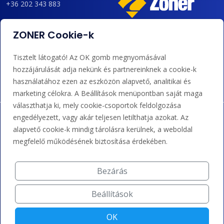
+36 202 343 883
admin@zoner.hu
ZONER Cookie-k
Elfogadunk kártyás fizetést, Google/Apple Pay-t, banki
Tisztelt látogató! Az OK gomb megnyomásával
átutalást és kreditet.
hozzájárulását adja nekünk és partnereinknek a cookie-k
használatához ezen az eszközön alapvető, analitikai és
marketing célokra. A Beállítások menüpontban saját maga
választhatja ki, mely cookie-csoportok feldolgozása
engedélyezett, vagy akár teljesen letilthatja azokat. Az
alapvető cookie-k mindig tárolásra kerülnek, a weboldal
megfelelő működésének biztosítása érdekében.
Bezárás
Beállítások
OK