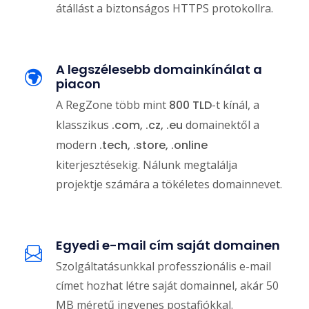
átállást a biztonságos HTTPS protokollra.
A legszélesebb domainkínálat a
piacon
A RegZone több mint
800 TLD
-t kínál, a
klasszikus
.com, .cz, .eu
domainektől a
modern
.tech, .store, .online
kiterjesztésekig. Nálunk megtalálja
projektje számára a tökéletes domainnevet.
Egyedi e-mail cím saját domainen
Szolgáltatásunkkal professzionális e-mail
címet hozhat létre saját domainnel, akár 50
MB méretű ingyenes postafiókkal.