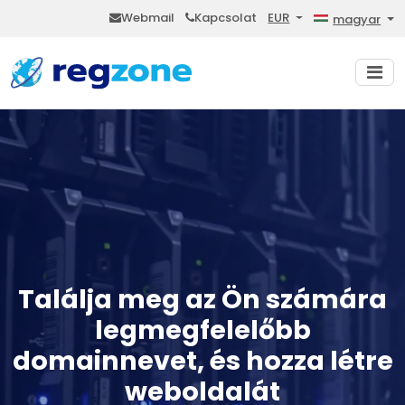
Webmail
Kapcsolat
EUR
magyar
Találja meg az Ön számára
legmegfelelőbb
domainnevet, és hozza létre
weboldalát