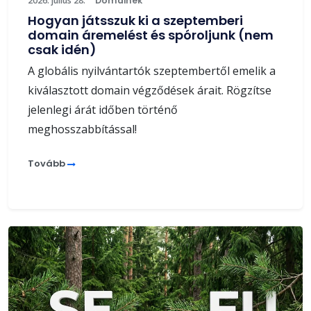
2026. július 28.
Domainek
Hogyan játsszuk ki a szeptemberi
domain áremelést és spóroljunk (nem
csak idén)
A globális nyilvántartók szeptembertől emelik a
kiválasztott domain végződések árait. Rögzítse
jelenlegi árát időben történő
meghosszabbítással!
Tovább