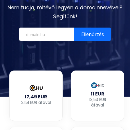
Nem tudja, mitévő legyen a domainnevével?
Segítünk!
Ellenőrzés
11 EUR
17,49 EUR
13,53 EUR
21,51 EUR áfával
áfával