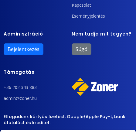
Kapcsolat
Eseményjelentés
Adminisztráció
Nem tudja mit tegyen?
Bejelentkezés
Súgó
Támogatás
+36 202 343 883
admin@zoner.hu
Elfogadunk kártyás fizetést, Google/Apple Pay-t, banki
átutalást és kreditet.