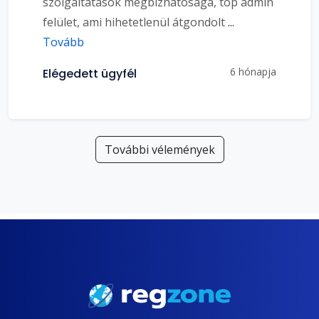
szolgáltatások megbízhatósága, top admin
felület, ami hihetetlenül átgondolt
...
Tovább
6 hónapja
Elégedett ügyfél
További vélemények