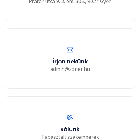
Práter utca 9. 3. em. 305., 9024 Győr
Írjon nekünk
admin@zoner.hu
Rólunk
Tapasztalt szakemberek