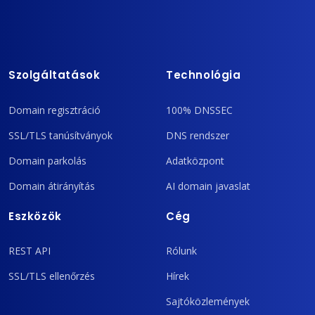
Szolgáltatások
Technológia
Domain regisztráció
100% DNSSEC
SSL/TLS tanúsítványok
DNS rendszer
Domain parkolás
Adatközpont
Domain átirányítás
AI domain javaslat
Eszközök
Cég
REST API
Rólunk
SSL/TLS ellenőrzés
Hírek
Sajtóközlemények