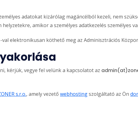
emélyes adatokat kizárólag magáncélból kezeli, nem szüksé
n helyzetekre, amikor a személyes adatkezelés személyes vag
o.-val elektronikusan köthető meg az Adminisztrációs Közpo
 gyakorlása
ni, kérjük, vegye fel velünk a kapcsolatot az
admin(at)zone
ZONER s.r.o.
, amely vezető
webhosting
szolgáltató az Ön
dom