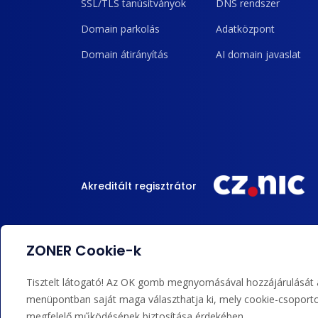
SSL/TLS tanúsítványok
DNS rendszer
Domain parkolás
Adatközpont
Domain átirányítás
AI domain javaslat
Akreditált regisztrátor
ZONER Cookie-k
Elfogadunk kártyás fizetést, Google/Apple Pay
Tisztelt látogató! Az OK gomb megnyomásával hozzájárulását ad
menüpontban saját maga választhatja ki, mely cookie-csoportok 
megfelelő működésének biztosítása érdekében.