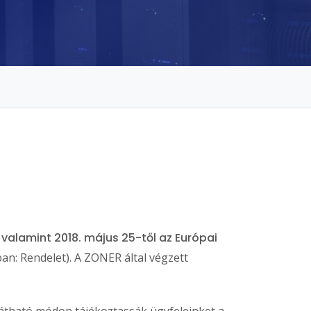
valamint 2018. május 25-től az Európai
an: Rendelet). A ZONER által végzett
átható módon tájékoztassák ügyfeleinket a