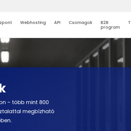
zpont
Webhosting
API
Csomagok
B2B
T
program
k
con – több mint 800
sztalattal megbízható
ében.