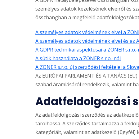
személyes adatok kezelésének elveiről és sza
összhangban a megfelelő adatfeldolgozókat
A személyes adatok védelmének elvei a ZONER
A személyes adatok védelmének elvei és az AI
A GDPR technikai aspektusai a ZONER s.r.o.-
A sütik használata a ZONER s.r.o.-nál
A ZONER s.r.o. új szerződési feltételei a Slo
Az EURÓPAI PARLAMENT ÉS A TANÁCS (EU) 20
szabad áramlásáról rendelkezik, valamint hat
Adatfeldolgozási 
Az adatfeldolgozási szerződés az adatkezelő
tárolhassa. A szerződés tartalmazza a feldolg
kategóriáit, valamint az adatkezelő (ügyfél)