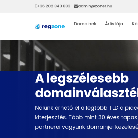
+36 202 343 883
admin@zoner.hu
Domainek
Árlistája
Kö
A legszélesebb
domainválaszté
Nálunk érhető el a legtöbb TLD a pia
kiterjesztés. Több mint 30 éves tapa
partnerei vagyunk domainjei kezelés