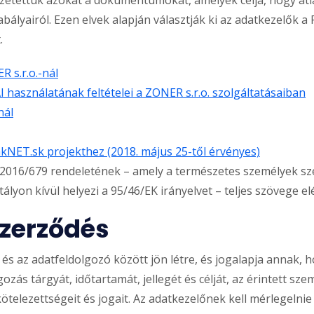
bályairól. Ezen elvek alapján választják ki az adatkezelők a
.
 s.r.o.-nál
 használatának feltételei a ZONER s.r.o. szolgáltatásaiban
nál
vakNET.sk projekthez (2018. május 25-től érvényes)
16/679 rendeletének – amely a természetes személyek sze
ályon kívül helyezi a 95/46/EK irányelvet – teljes szövege e
szerződés
 és az adatfeldolgozó között jön létre, és jogalapja annak,
ozás tárgyát, időtartamát, jellegét és célját, az érintett sze
 kötelezettségeit és jogait. Az adatkezelőnek kell mérlegeln