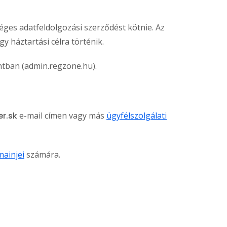
ges adatfeldolgozási szerződést kötnie. Az
y háztartási célra történik.
ntban (admin.regzone.hu).
r.sk
e-mail címen vagy más
ügyfélszolgálati
ainjei
számára.