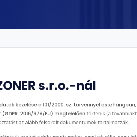
ONER s.r.o.-nál
atok kezelése a 101/2000. sz. törvénnyel összhangban, 
k (GDPR, 2016/679/EU) megfelelően
történik (a továbbiakb
koztatást az alább felsorolt dokumentumok tartalmazzák.
étettük azokat a dokumentumokat, amelyek célja, hogy átl