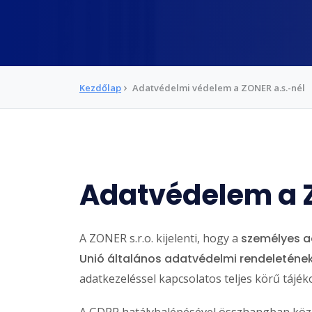
Kezdőlap
Adatvédelmi védelem a ZONER a.s.-nél
Adatvédelem a Z
A ZONER s.r.o. kijelenti, hogy a
személyes ad
Unió általános adatvédelmi rendeleténe
adatkezeléssel kapcsolatos teljes körű tájé
A GDPR hatálybalépésével összhangban közz