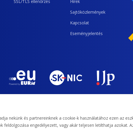
SSL/TLS ellenőrzés
Hírek
Sajtóközlemények
Kapcsolat
Eseményjelentés
-t, banki átutalást és kreditet.
ja nekünk és partnereinknek a cookie-k használatához ezen az eszköz
feldolgozása engedélyezett, vagy akár teljesen letilthatja azokat. Az