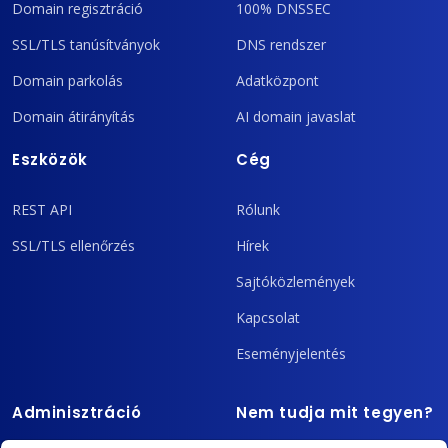
Domain regisztráció
100% DNSSEC
SSL/TLS tanúsítványok
DNS rendszer
Domain parkolás
Adatközpont
Domain átirányítás
AI domain javaslat
Eszközök
Cég
REST API
Rólunk
SSL/TLS ellenőrzés
Hírek
Sajtóközlemények
Kapcsolat
Eseményjelentés
Adminisztráció
Nem tudja mit tegyen?