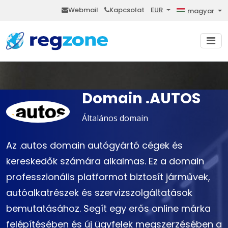
Webmail
Kapcsolat
EUR
magyar
Domain .AUTOS
Általános domain
Az .autos domain autógyártó cégek és
kereskedők számára alkalmas. Ez a domain
professzionális platformot biztosít járművek,
autóalkatrészek és szervizszolgáltatások
bemutatásához. Segít egy erős online márka
felépítésében és új ügyfelek megszerzésében a