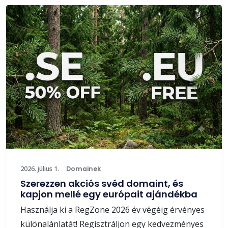
2026. július 1.
Domainek
Szerezzen akciós svéd domaint, és
kapjon mellé egy európait ajándékba
Használja ki a RegZone 2026 év végéig érvényes
különalánlatát! Regisztráljon egy kedvezményes