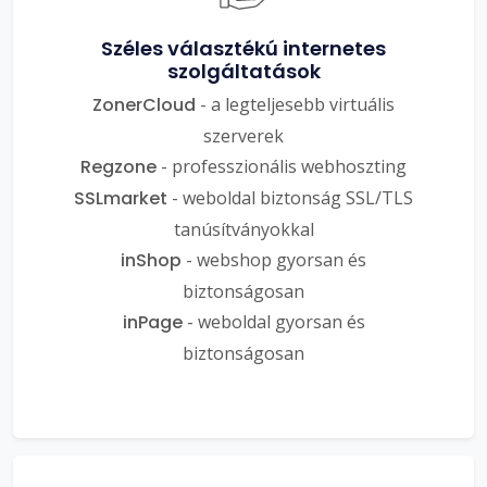
Széles választékú internetes
szolgáltatások
ZonerCloud
- a legteljesebb virtuális
szerverek
Regzone
- professzionális webhoszting
SSLmarket
- weboldal biztonság SSL/TLS
tanúsítványokkal
inShop
- webshop gyorsan és
biztonságosan
inPage
- weboldal gyorsan és
biztonságosan