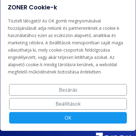
Bejelentkezés
Súgó
ZONER Cookie-k
Tisztelt látogató! Az OK gomb megnyomásával
Támogatás
hozzájárulását adja nekünk és partnereinknek a cookie-k
használatához ezen az eszközön alapvető, analitikai és
+36 202 343 883
marketing célokra. A Beállítások menüpontban saját maga
választhatja ki, mely cookie-csoportok feldolgozása
admin@zoner.hu
engedélyezett, vagy akár teljesen letilthatja azokat. Az
alapvető cookie-k mindig tárolásra kerülnek, a weboldal
Elfogadunk kártyás fizetést, Google/Apple Pay-t, banki
megfelelő működésének biztosítása érdekében.
átutalást és kreditet.
Bezárás
Beállítások
OK