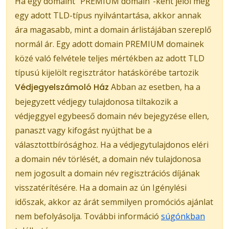
Ha egy domaint "PREMIUM domain"-ként jelöl meg
egy adott TLD-típus nyilvántartása, akkor annak
ára magasabb, mint a domain árlistájában szereplő
normál ár. Egy adott domain PREMIUM domainek
közé való felvétele teljes mértékben az adott TLD
típusú kijelölt regisztrátor hatáskörébe tartozik
Védjegyelszámoló Ház
Abban az esetben, ha a
bejegyzett védjegy tulajdonosa tiltakozik a
védjeggyel egybeeső domain név bejegyzése ellen,
panaszt vagy kifogást nyújthat be a
választottbírósághoz. Ha a védjegytulajdonos eléri
a domain név törlését, a domain név tulajdonosa
nem jogosult a domain név regisztrációs díjának
visszatérítésére. Ha a domain az ún Igénylési
időszak, akkor az árát semmilyen promóciós ajánlat
nem befolyásolja. További információ
súgónkban