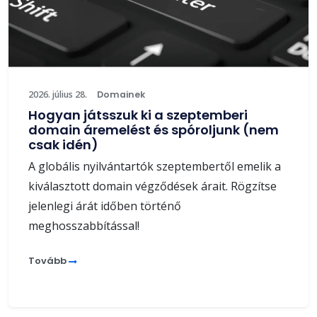
2026. július 28.
Domainek
Hogyan játsszuk ki a szeptemberi
domain áremelést és spóroljunk (nem
csak idén)
A globális nyilvántartók szeptembertől emelik a
kiválasztott domain végződések árait. Rögzítse
jelenlegi árát időben történő
meghosszabbítással!
Tovább