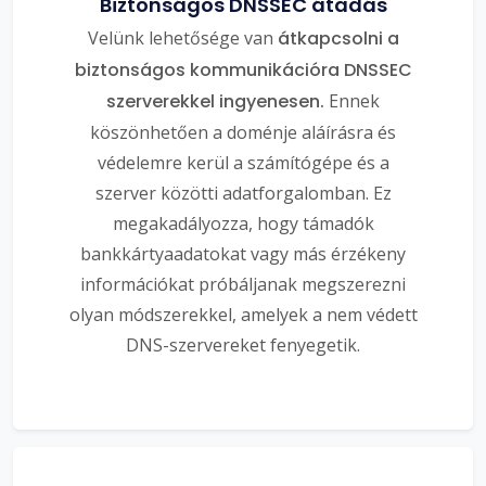
Biztonságos DNSSEC átadás
Velünk lehetősége van
átkapcsolni a
biztonságos kommunikációra DNSSEC
szerverekkel ingyenesen.
Ennek
köszönhetően a doménje aláírásra és
védelemre kerül a számítógépe és a
szerver közötti adatforgalomban. Ez
megakadályozza, hogy támadók
bankkártyaadatokat vagy más érzékeny
információkat próbáljanak megszerezni
olyan módszerekkel, amelyek a nem védett
DNS-szervereket fenyegetik.