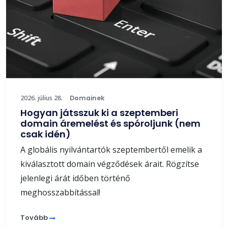
2026. július 28.
Domainek
Hogyan játsszuk ki a szeptemberi
domain áremelést és spóroljunk (nem
csak idén)
A globális nyilvántartók szeptembertől emelik a
kiválasztott domain végződések árait. Rögzítse
jelenlegi árát időben történő
meghosszabbítással!
Tovább