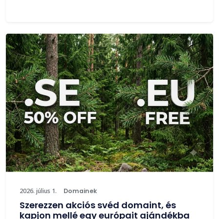
2026. július 1.
Domainek
Szerezzen akciós svéd domaint, és
kapjon mellé egy európait ajándékba