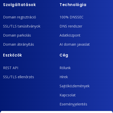
Szolgáltatások
Technológia
Domain regisztráció
100% DNSSEC
SSL/TLS tanúsítványok
DNS rendszer
Domain parkolás
Adatközpont
Domain átirányítás
AI domain javaslat
Eszközök
Cég
REST API
Rólunk
SSL/TLS ellenőrzés
Hírek
Sajtóközlemények
Kapcsolat
Eseményjelentés