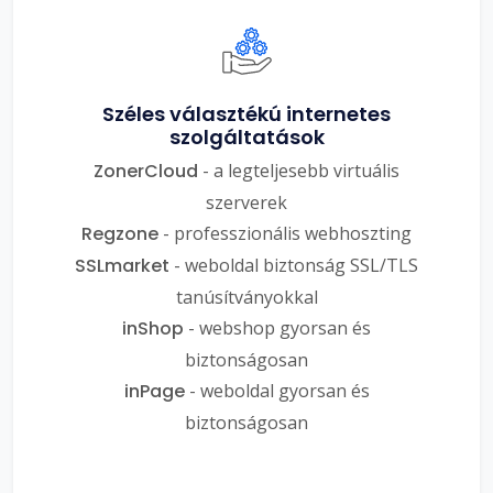
Széles választékú internetes
szolgáltatások
ZonerCloud
- a legteljesebb virtuális
szerverek
Regzone
- professzionális webhoszting
SSLmarket
- weboldal biztonság SSL/TLS
tanúsítványokkal
inShop
- webshop gyorsan és
biztonságosan
inPage
- weboldal gyorsan és
biztonságosan