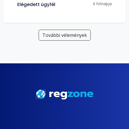
6 hónapja
Elégedett ügyfél
További vélemények