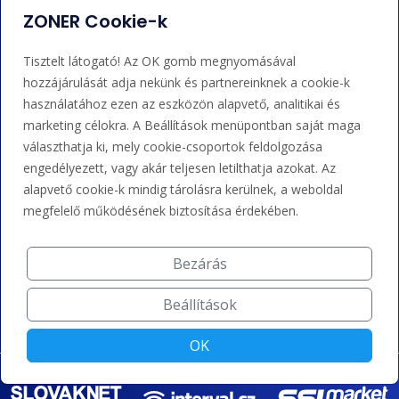
ZONER Cookie-k
Adminisztráció
Nem tudja mit tegyen?
Tisztelt látogató! Az OK gomb megnyomásával
Bejelentkezés
Súgó
hozzájárulását adja nekünk és partnereinknek a cookie-k
használatához ezen az eszközön alapvető, analitikai és
marketing célokra. A Beállítások menüpontban saját maga
Támogatás
választhatja ki, mely cookie-csoportok feldolgozása
engedélyezett, vagy akár teljesen letilthatja azokat. Az
+36 202 343 883
alapvető cookie-k mindig tárolásra kerülnek, a weboldal
admin@zoner.hu
megfelelő működésének biztosítása érdekében.
Bezárás
Elfogadunk kártyás fizetést, Google/Apple Pay-t, banki
átutalást és kreditet.
Beállítások
OK