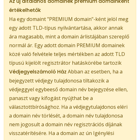
Az új általános domainek prémium domainként
értékelhetők
Ha egy domaint "PREMIUM domain"-ként jelöl meg
egy adott TLD-típus nyilvántartása, akkor annak
ára magasabb, mint a domain árlistájában szereplő
normál ár. Egy adott domain PREMIUM domainek
közé való felvétele teljes mértékben az adott TLD
típusú kijelölt regisztrátor hatáskörébe tartozik
Védjegyelszámoló Ház
Abban az esetben, ha a
bejegyzett védjegy tulajdonosa tiltakozik a
védjeggyel egybeeső domain név bejegyzése ellen,
panaszt vagy kifogást nyújthat be a
választottbírósághoz. Ha a védjegytulajdonos eléri
a domain név törlését, a domain név tulajdonosa
nem jogosult a domain név regisztrációs díjának
visszatérítésére. Ha a domain az ún Igénylési