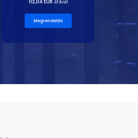
113,04 EUR
áfával
Megrendelés