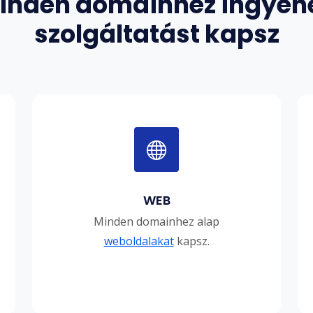
inden domainhez ingyen
szolgáltatást kapsz
WEB
Minden domainhez alap
weboldalakat
kapsz.