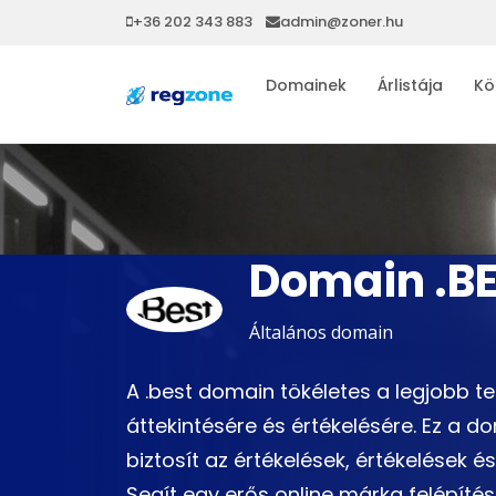
+36 202 343 883
admin@zoner.hu
Domainek
Árlistája
Kö
Domain .B
Általános domain
A .best domain tökéletes a legjobb t
áttekintésére és értékelésére. Ez a d
biztosít az értékelések, értékelése
Segít egy erős online márka felépíté