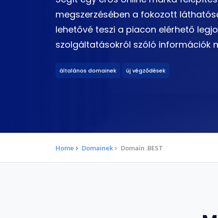
megszerzésében a fokozott láthatóság
lehetővé teszi a piacon elérhető legj
szolgáltatásokról szóló információk
általános domainek
új végződések
Home
Domainek
Domain .BEST