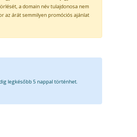
 törlését, a domain név tulajdonosa nem
kor az árát semmilyen promóciós ajánlat
edig legkésőbb 5 nappal történhet.