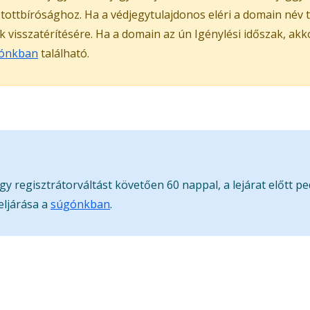
ztottbírósághoz. Ha a védjegytulajdonos eléri a domain név
ak visszatérítésére. Ha a domain az ún Igénylési időszak, ak
ónkban
található.
gy regisztrátorváltást követően 60 nappal, a lejárat előtt p
eljárása a
súgónkban
.