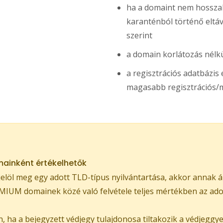
ha a domaint nem hosszabb
karanténból történő eltávol
szerint
a domain korlátozás nélkü
a regisztrációs adatbázi
magasabb regisztrációs/m
ainként értékelhetők
löl meg egy adott TLD-típus nyilvántartása, akkor annak á
IUM domainek közé való felvétele teljes mértékben az adott
 ha a bejegyzett védjegy tulajdonosa tiltakozik a védjeggy