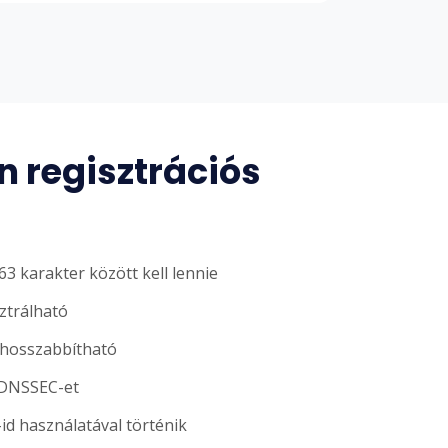
 regisztrációs
3 karakter között kell lennie
sztrálható
ghosszabbítható
 DNSSEC-et
-id használatával történik