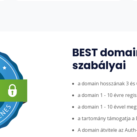
BEST domain
szabályai
a domain hosszának 3 és 6
a domain 1 - 10 évre regi
a domain 1 - 10 évvel me
a tartomány támogatja a
A domain átvitele az Auth