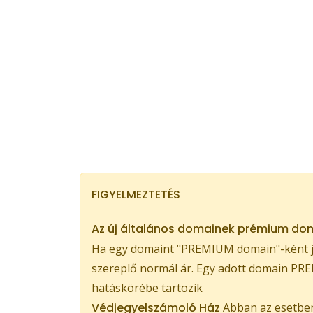
FIGYELMEZTETÉS
Az új általános domainek prémium dom
Ha egy domaint "PREMIUM domain"-ként je
szereplő normál ár. Egy adott domain PREM
hatáskörébe tartozik
Védjegyelszámoló Ház
Abban az esetben,