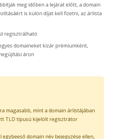
ítják meg időben a lejárat előtt, a domain
ításáért is külön díjat kell fizetni, az árlista
l regisztrálható
s egyes domaineket kizár prémiumként,
egújítási áron
ra magasabb, mint a domain árlistájában
 TLD típusú kijelölt regisztrátor
el egybeeső domain név bejegyzése ellen,