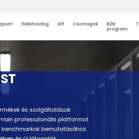
zpont
Webhosting
API
Csomagok
B2B
T
program
EST
ermékek és szolgáltatások
omain professzionális platformot
k és benchmarkok bemutatásához.
sében és új látogatók