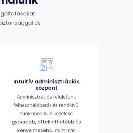
ínálunk
lgáltatásokat
biztonsággal és
Intuitív adminisztrációs
központ
Adminisztrációs felületünk
felhasználóbarát és rendkívül
funkcionális. A kezelése
gyorsabb, áttekinthetőbb és
kényelmesebb
, mint más