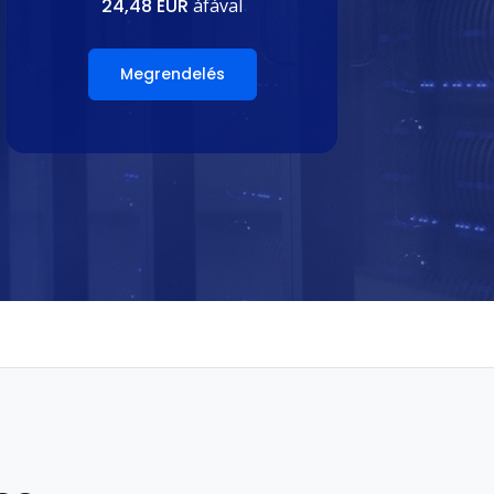
24,48 EUR
áfával
Megrendelés