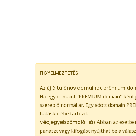
FIGYELMEZTETÉS
Az új általános domainek prémium dom
Ha egy domaint "PREMIUM domain"-ként je
szereplő normál ár. Egy adott domain PREM
hatáskörébe tartozik
Védjegyelszámoló Ház
Abban az esetben,
panaszt vagy kifogást nyújthat be a válas