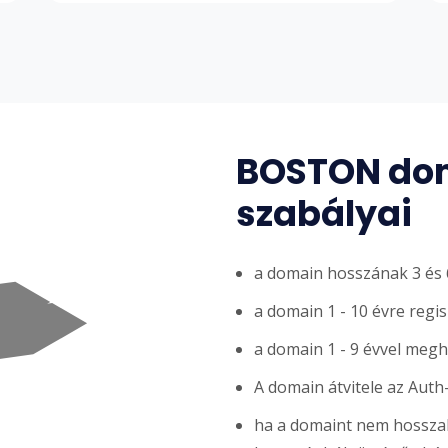
BOSTON dom
szabályai
a domain hosszának 3 és 6
a domain 1 - 10 évre regi
a domain 1 - 9 évvel meg
A domain átvitele az Auth
ha a domaint nem hosszabb