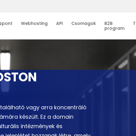
zpont
Webhosting
API
Csomagok
B2B
T
program
OSTON
található vagy arra koncentráló
ámára készült. Ez a domain
kulturális intézmények és
 jelenlétet hozzanak létre, amely