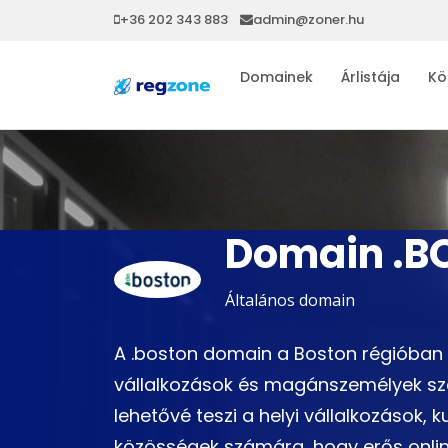
+36 202 343 883
admin@zoner.hu
Domainek
Árlistája
Kö
Domain .B
Általános domain
A .boston domain a Boston régióban 
vállalkozások és magánszemélyek sz
lehetővé teszi a helyi vállalkozások, 
közösségek számára, hogy erős online