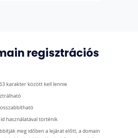
ain regisztrációs
3 karakter között kell lennie
sztrálható
hosszabbítható
-id használatával történik
ítják meg időben a lejárat előtt, a domain