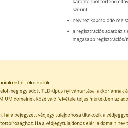
karanténból történő eltávol
szerint
helyhez kapcsolódó regis
a regisztrációs adatbázi
magasabb regisztrációs/m
ainként értékelhetők
löl meg egy adott TLD-típus nyilvántartása, akkor annak á
IUM domainek közé való felvétele teljes mértékben az adott
 ha a bejegyzett védjegy tulajdonosa tiltakozik a védjeggy
ztottbírósághoz. Ha a védjegytulajdonos eléri a domain név