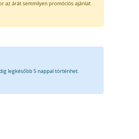
kor az árát semmilyen promóciós ajánlat
edig legkésőbb 5 nappal történhet.