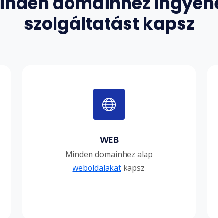
inden domainhez ingyen
szolgáltatást kapsz
WEB
Minden domainhez alap
weboldalakat
kapsz.