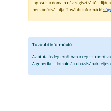
jogosult a domain név regisztrációs díján
nem befolyásolja. További információ
súg
További információ
Az átutalás legkorábban a regisztrációt va
A generikus domain átruházásának teljes 