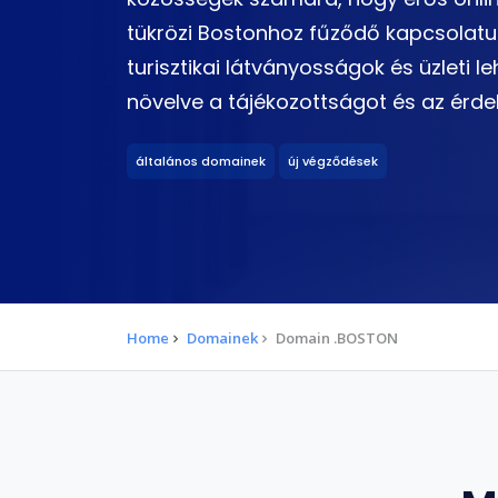
tükrözi Bostonhoz fűződő kapcsolatuk
turisztikai látványosságok és üzleti 
növelve a tájékozottságot és az érdek
általános domainek
új végződések
Home
Domainek
Domain .BOSTON