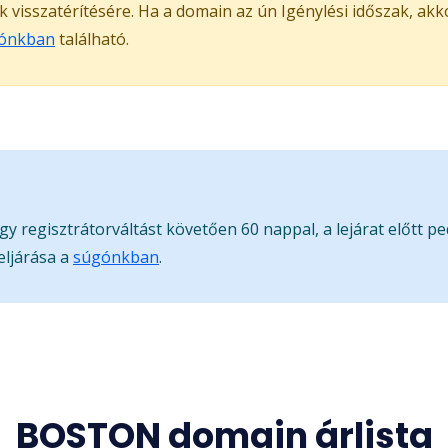
ak visszatérítésére. Ha a domain az ún Igénylési időszak, ak
ónkban
található.
gy regisztrátorváltást követően 60 nappal, a lejárat előtt p
eljárása a
súgónkban
.
BOSTON domain árlista