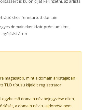
ításáért is külön díjat kell fizetni, az árlista
ztrációkhoz fenntartott domain
s egyes domaineket kizár prémiumként,
egújítási áron
ra magasabb, mint a domain árlistájában
 TLD típusú kijelölt regisztrátor
el egybeeső domain név bejegyzése ellen,
 törlését, a domain név tulajdonosa nem