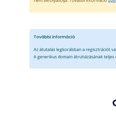
nem befolyásolja. További információ
súg
További információ
Az átutalás legkorábban a regisztrációt va
A generikus domain átruházásának teljes 