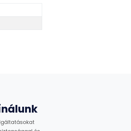
ínálunk
lgáltatásokat