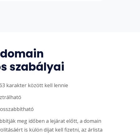
domain
ós szabályai
3 karakter között kell lennie
sztrálható
hosszabbítható
ítják meg időben a lejárat előtt, a domain
ításáért is külön díjat kell fizetni, az árlista