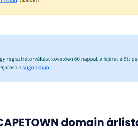
ónkban
található.
gy regisztrátorváltást követően 60 nappal, a lejárat előtt p
eljárása a
súgónkban
.
CAPETOWN domain árlist