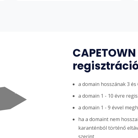
CAPETOWN 
regisztráci
a domain hosszának 3 és 6
a domain 1 - 10 évre regi
a domain 1 - 9 évvel meg
ha a domaint nem hosszabb
karanténból történő eltávol
szerint