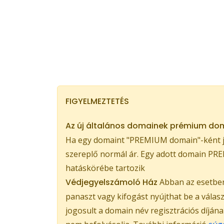
FIGYELMEZTETÉS
Az új általános domainek prémium dom
Ha egy domaint "PREMIUM domain"-ként je
szereplő normál ár. Egy adott domain PREM
hatáskörébe tartozik
Védjegyelszámoló Ház
Abban az esetben,
panaszt vagy kifogást nyújthat be a válas
jogosult a domain név regisztrációs díján