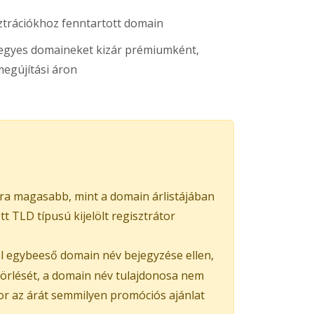
ztrációkhoz fenntartott domain
s egyes domaineket kizár prémiumként,
egújítási áron
ra magasabb, mint a domain árlistájában
 TLD típusú kijelölt regisztrátor
el egybeeső domain név bejegyzése ellen,
 törlését, a domain név tulajdonosa nem
kor az árát semmilyen promóciós ajánlat