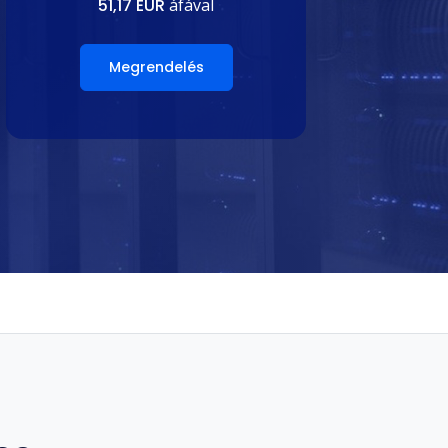
51,17 EUR
áfával
Megrendelés