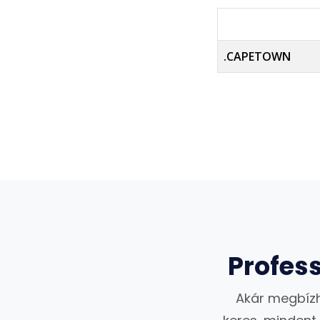
.CAPETOWN
Profes
Akár megbízh