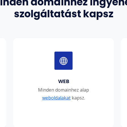
inden domainhez ingyen
szolgáltatást kapsz
WEB
Minden domainhez alap
weboldalakat
kapsz.