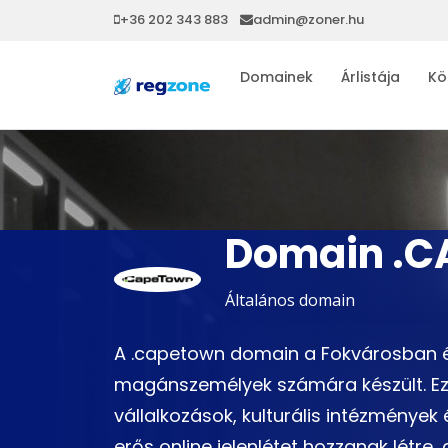
+36 202 343 883
admin@zoner.hu
Domainek
Árlistája
Kö
Domain .
Általános domain
A .capetown domain a Fokvárosban é
magánszemélyek számára készült. Ez 
vállalkozások, kulturális intézménye
erős online jelenlétet hozzanak létre