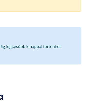
edig legkésőbb 5 nappal történhet.
a