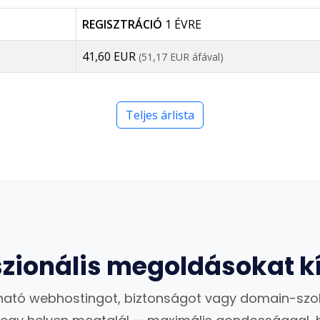
REGISZTRÁCIÓ
1 ÉVRE
41,60 EUR
(51,17 EUR áfával)
Teljes árlista
szionális megoldásokat k
ató webhostingot, biztonságot vagy domain-szo