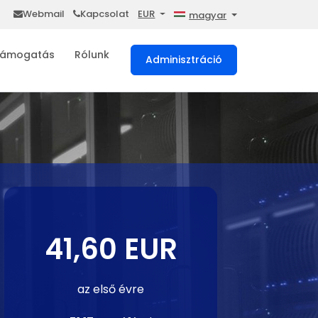
Webmail
Kapcsolat
EUR
magyar
ámogatás
Rólunk
Adminisztráció
41,60 EUR
az első évre