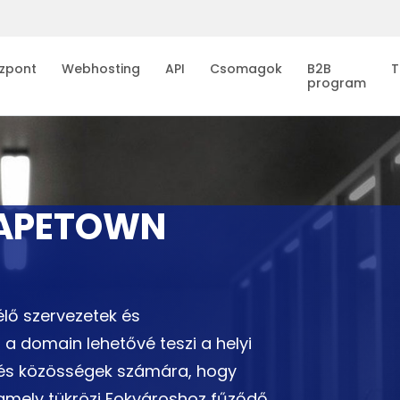
zpont
Webhosting
API
Csomagok
B2B
T
program
CAPETOWN
lő szervezetek és
a domain lehetővé teszi a helyi
k és közösségek számára, hogy
, amely tükrözi Fokvároshoz fűződő