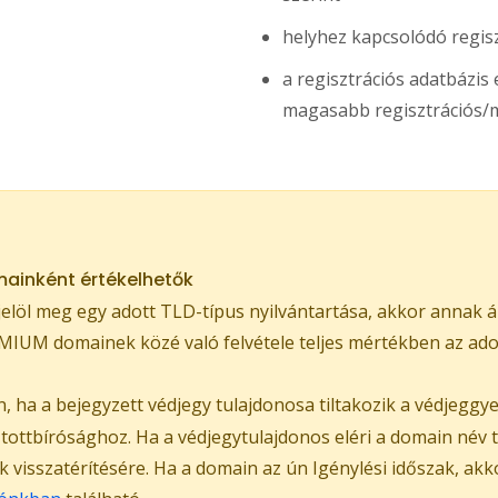
helyhez kapcsolódó regis
a regisztrációs adatbázi
magasabb regisztrációs/m
ainként értékelhetők
löl meg egy adott TLD-típus nyilvántartása, akkor annak á
IUM domainek közé való felvétele teljes mértékben az adott
 ha a bejegyzett védjegy tulajdonosa tiltakozik a védjeggy
ztottbírósághoz. Ha a védjegytulajdonos eléri a domain név
ak visszatérítésére. Ha a domain az ún Igénylési időszak, ak