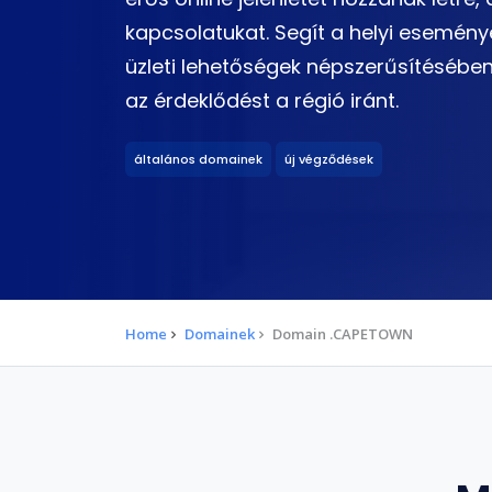
kapcsolatukat. Segít a helyi eseménye
üzleti lehetőségek népszerűsítésében
az érdeklődést a régió iránt.
általános domainek
új végződések
Home
Domainek
Domain .CAPETOWN