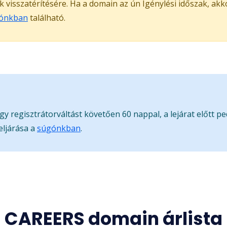
ak visszatérítésére. Ha a domain az ún Igénylési időszak, ak
ónkban
található.
gy regisztrátorváltást követően 60 nappal, a lejárat előtt p
eljárása a
súgónkban
.
CAREERS domain árlista