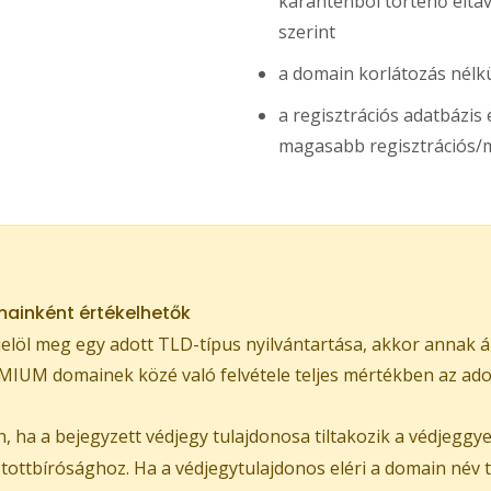
karanténból történő eltávol
szerint
a domain korlátozás nélkü
a regisztrációs adatbázi
magasabb regisztrációs/m
ainként értékelhetők
löl meg egy adott TLD-típus nyilvántartása, akkor annak á
IUM domainek közé való felvétele teljes mértékben az adott
 ha a bejegyzett védjegy tulajdonosa tiltakozik a védjeggy
ztottbírósághoz. Ha a védjegytulajdonos eléri a domain név