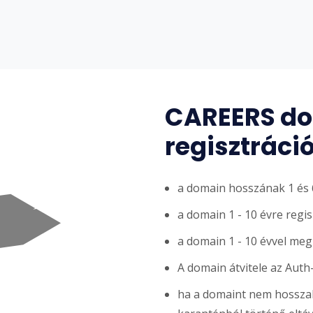
CAREERS d
regisztráci
a domain hosszának 1 és 6
a domain 1 - 10 évre regi
a domain 1 - 10 évvel me
A domain átvitele az Auth
ha a domaint nem hosszabb