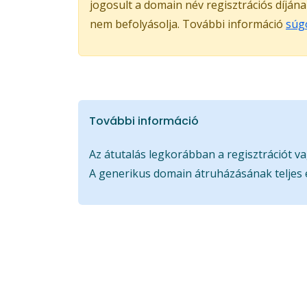
jogosult a domain név regisztrációs díján
nem befolyásolja. További információ
súg
További információ
Az átutalás legkorábban a regisztrációt va
A generikus domain átruházásának teljes 