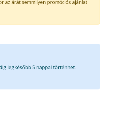
kor az árát semmilyen promóciós ajánlat
edig legkésőbb 5 nappal történhet.