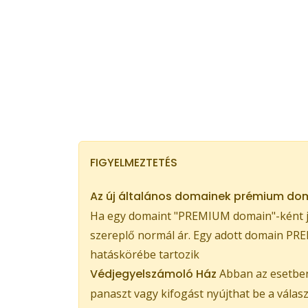
FIGYELMEZTETÉS
Az új általános domainek prémium dom
Ha egy domaint "PREMIUM domain"-ként je
szereplő normál ár. Egy adott domain PREM
hatáskörébe tartozik
Védjegyelszámoló Ház
Abban az esetben,
panaszt vagy kifogást nyújthat be a válas