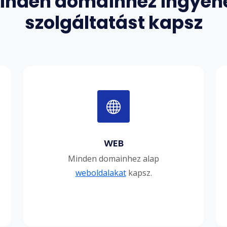
inden domainhez ingyen
szolgáltatást kapsz
WEB
Minden domainhez alap
weboldalakat
kapsz.