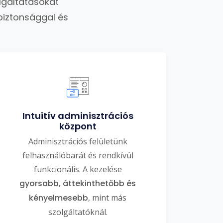
lgáltatásokat
biztonsággal és
Intuitív adminisztrációs
központ
Adminisztrációs felületünk
felhasználóbarát és rendkívül
funkcionális. A kezelése
gyorsabb, áttekinthetőbb és
kényelmesebb
, mint más
szolgáltatóknál.