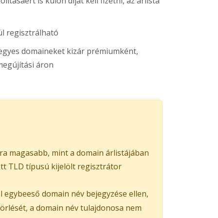
ításáért is külön díjat kell fizetni, az árlista
l regisztrálható
s egyes domaineket kizár prémiumként,
egújítási áron
ra magasabb, mint a domain árlistájában
 TLD típusú kijelölt regisztrátor
el egybeeső domain név bejegyzése ellen,
 törlését, a domain név tulajdonosa nem