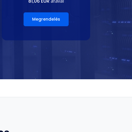
81,06 EUR
áfával
Megrendelés