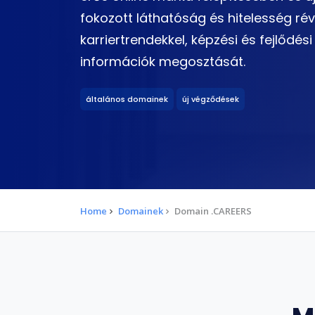
fokozott láthatóság és hitelesség révé
karriertrendekkel, képzési és fejlődé
információk megosztását.
általános domainek
új végződések
Home
Domainek
Domain .CAREERS