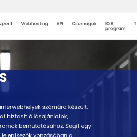
zpont
Webhosting
API
Csomagok
B2B
T
program
S
arrierwebhelyek számára készült.
t biztosít állásajánlatok,
ogramok bemutatásához. Segít egy
j jelentkezők vonzásában a