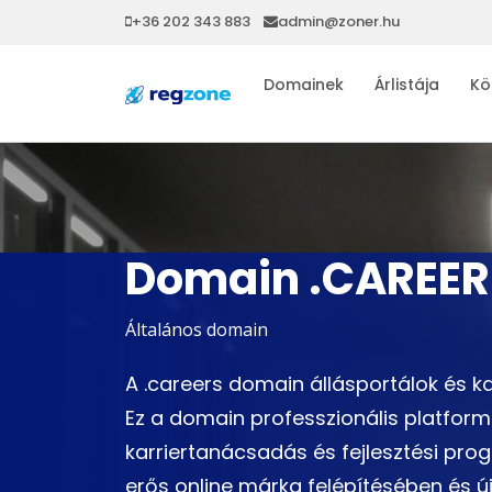
+36 202 343 883
admin@zoner.hu
Domainek
Árlistája
Kö
Domain .CAREER
Általános domain
A .careers domain állásportálok és k
Ez a domain professzionális platformo
karriertanácsadás és fejlesztési pr
erős online márka felépítésében és ú