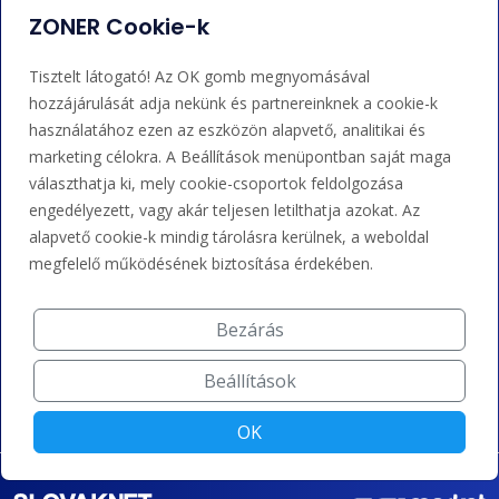
ZONER Cookie-k
Adminisztráció
Nem tudja mit tegyen?
Tisztelt látogató! Az OK gomb megnyomásával
Bejelentkezés
Súgó
hozzájárulását adja nekünk és partnereinknek a cookie-k
használatához ezen az eszközön alapvető, analitikai és
marketing célokra. A Beállítások menüpontban saját maga
Támogatás
választhatja ki, mely cookie-csoportok feldolgozása
engedélyezett, vagy akár teljesen letilthatja azokat. Az
+36 202 343 883
alapvető cookie-k mindig tárolásra kerülnek, a weboldal
megfelelő működésének biztosítása érdekében.
admin@zoner.hu
Bezárás
Elfogadunk kártyás fizetést, Google/Apple Pay-t, banki
átutalást és kreditet.
Beállítások
OK