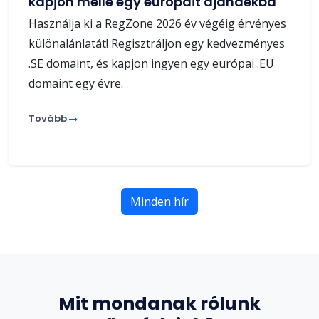
kapjon mellé egy európait ajándékba
Használja ki a RegZone 2026 év végéig érvényes
különalánlatát! Regisztráljon egy kedvezményes
.SE domaint, és kapjon ingyen egy európai .EU
domaint egy évre.
Tovább
Minden hír
Mit mondanak rólunk