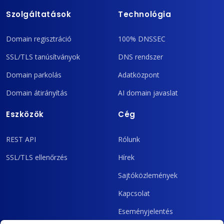
Szolgáltatások
Technológia
Domain regisztráció
100% DNSSEC
SSL/TLS tanúsítványok
DNS rendszer
Domain parkolás
Adatközpont
Domain átirányítás
AI domain javaslat
Eszközök
Cég
REST API
Rólunk
SSL/TLS ellenőrzés
Hírek
Sajtóközlemények
Kapcsolat
Eseményjelentés