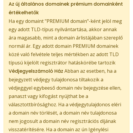
Az új általános domainek prémium domainként
értékelhetők
Ha egy domaint "PREMIUM domain"-ként jelöl meg
egy adott TLD-típus nyilvántartása, akkor annak
ára magasabb, mint a domain árlistájában szereplő
normál ár. Egy adott domain PREMIUM domainek
közé való felvétele teljes mértékben az adott TLD
típusú kijelölt regisztrátor hatáskörébe tartozik
Védjegyelszámoló Ház
Abban az esetben, ha a
bejegyzett védjegy tulajdonosa tiltakozik a
védjeggyel egybeeső domain név bejegyzése ellen,
panaszt vagy kifogást nyújthat be a
választottbírósághoz. Ha a védjegytulajdonos eléri
a domain név törlését, a domain név tulajdonosa
nem jogosult a domain név regisztrációs díjának
visszatérítésére. Ha a domain az ún Igénylési