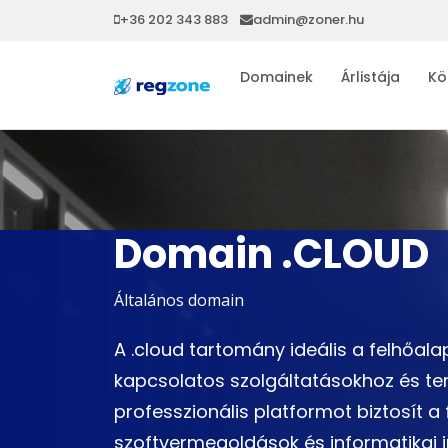
+36 202 343 883
admin@zoner.hu
Domainek
Árlistája
Kö
Domain .CLOUD
Általános domain
A .cloud tartomány ideális a felhőal
kapcsolatos szolgáltatásokhoz és te
professzionális platformot biztosít a
szoftvermegoldások és informatikai 