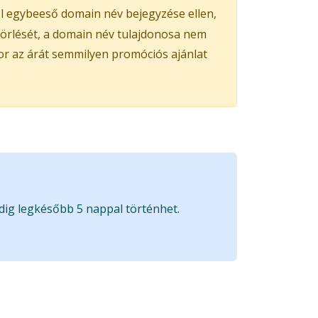
el egybeeső domain név bejegyzése ellen,
 törlését, a domain név tulajdonosa nem
kor az árát semmilyen promóciós ajánlat
edig legkésőbb 5 nappal történhet.