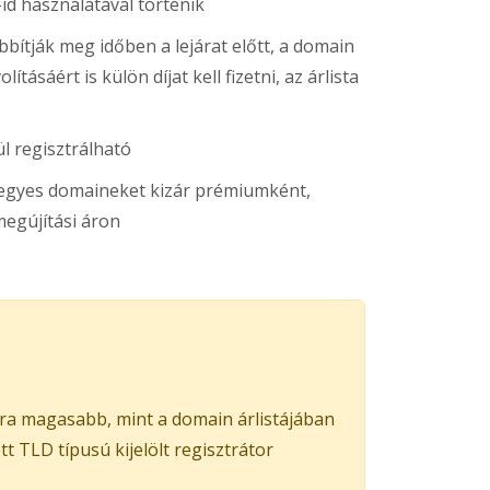
-id használatával történik
ítják meg időben a lejárat előtt, a domain
ításáért is külön díjat kell fizetni, az árlista
l regisztrálható
s egyes domaineket kizár prémiumként,
egújítási áron
ra magasabb, mint a domain árlistájában
 TLD típusú kijelölt regisztrátor