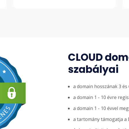
CLOUD doma
szabályai
a domain hosszának 3 és 6
a domain 1 - 10 évre regi
a domain 1 - 10 évvel me
a tartomány támogatja a