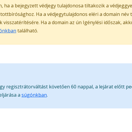
 ha a bejegyzett védjegy tulajdonosa tiltakozik a védjeggy
ztottbírósághoz. Ha a védjegytulajdonos eléri a domain név
ak visszatérítésére. Ha a domain az ún Igénylési időszak, ak
ónkban
található.
gy regisztrátorváltást követően 60 nappal, a lejárat előtt p
eljárása a
súgónkban
.