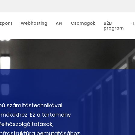
zpont
Webhosting
API
Csomagok
B2B
T
program
apú számítástechnikával
rmékekhez. Ez a tartomány
 felhőszolgáltatások,
infrastruktúra bemutatásához.