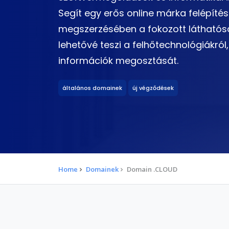
Segít egy erős online márka felépítés
megszerzésében a fokozott láthatóság
lehetővé teszi a felhőtechnológiákról,
információk megosztását.
általános domainek
új végződések
Home
Domainek
Domain .CLOUD