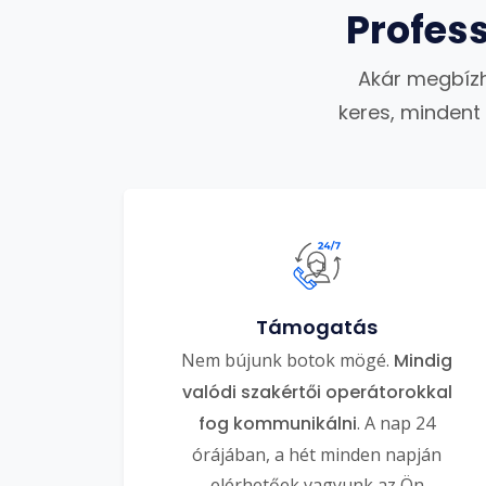
Profes
Akár megbízh
keres, mindent
Támogatás
Nem bújunk botok mögé.
Mindig
valódi szakértői operátorokkal
fog kommunikálni
. A nap 24
órájában, a hét minden napján
elérhetőek vagyunk az Ön