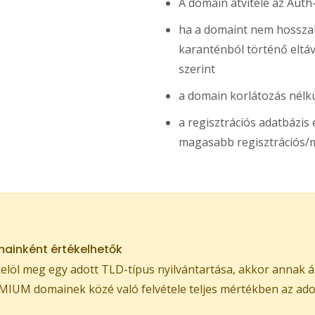
A domain átvitele az Auth
ha a domaint nem hosszabb
karanténból történő eltávol
szerint
a domain korlátozás nélkü
a regisztrációs adatbázi
magasabb regisztrációs/m
ainként értékelhetők
löl meg egy adott TLD-típus nyilvántartása, akkor annak á
IUM domainek közé való felvétele teljes mértékben az adott