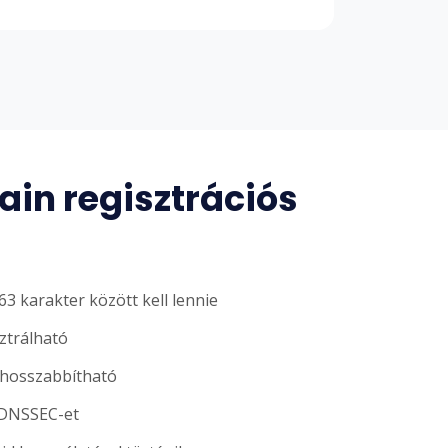
in regisztrációs
3 karakter között kell lennie
sztrálható
ghosszabbítható
 DNSSEC-et