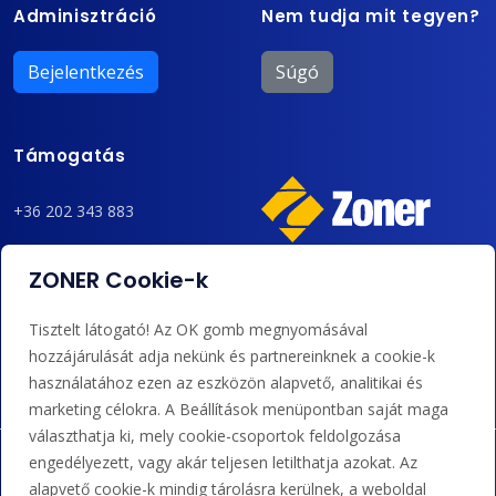
Adminisztráció
Nem tudja mit tegyen?
Bejelentkezés
Súgó
Támogatás
+36 202 343 883
admin@zoner.hu
ZONER Cookie-k
Elfogadunk kártyás fizetést, Google/Apple Pay-t, banki
Tisztelt látogató! Az OK gomb megnyomásával
átutalást és kreditet.
hozzájárulását adja nekünk és partnereinknek a cookie-k
használatához ezen az eszközön alapvető, analitikai és
marketing célokra. A Beállítások menüpontban saját maga
választhatja ki, mely cookie-csoportok feldolgozása
engedélyezett, vagy akár teljesen letilthatja azokat. Az
alapvető cookie-k mindig tárolásra kerülnek, a weboldal