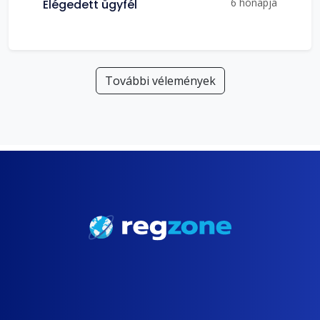
6 hónapja
Elégedett ügyfél
További vélemények