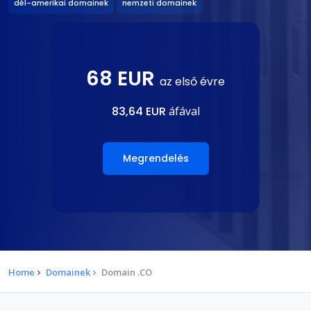
dél-amerikai domainek
nemzeti domainek
68 EUR
az első évre
83,64 EUR
áfával
Megrendelés
Home
Domainek
Domain .CO