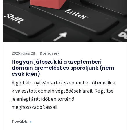
2026. július 28.
Domainek
Hogyan játsszuk ki a szeptemberi
domain áremelést és spóroljunk (nem
csak idén)
A globális nyilvántartók szeptembertől emelik a
kiválasztott domain végződések árait. Rögzítse
jelenlegi árát időben történő
meghosszabbítással!
Tovább