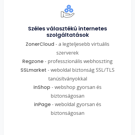
Széles választékú internetes
szolgáltatások
ZonerCloud
- a legteljesebb virtuális
szerverek
Regzone
- professzionális webhoszting
SSLmarket
- weboldal biztonság SSL/TLS
tanúsítványokkal
inShop
- webshop gyorsan és
biztonságosan
inPage
- weboldal gyorsan és
biztonságosan