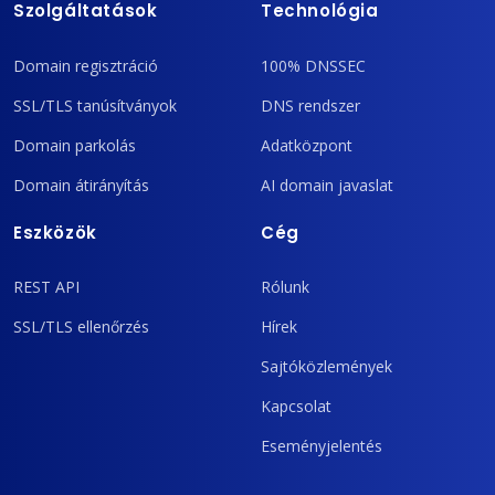
Szolgáltatások
Technológia
Domain regisztráció
100% DNSSEC
SSL/TLS tanúsítványok
DNS rendszer
Domain parkolás
Adatközpont
Domain átirányítás
AI domain javaslat
Eszközök
Cég
REST API
Rólunk
SSL/TLS ellenőrzés
Hírek
Sajtóközlemények
Kapcsolat
Eseményjelentés