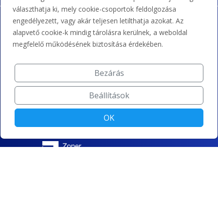
választhatja ki, mely cookie-csoportok feldolgozása
engedélyezett, vagy akár teljesen letilthatja azokat. Az
alapvető cookie-k mindig tárolásra kerülnek, a weboldal
megfelelő működésének biztosítása érdekében.
Bezárás
Beállítások
OK
© ZONER Kft.|
Sütibeállítások módosítása
|
Adatvédelem
|