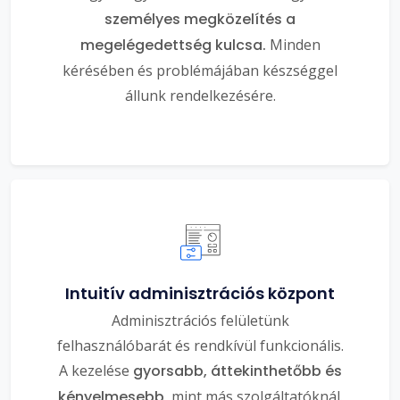
személyes megközelítés a
megelégedettség kulcsa.
Minden
kérésében és problémájában készséggel
állunk rendelkezésére.
Intuitív adminisztrációs központ
Adminisztrációs felületünk
felhasználóbarát és rendkívül funkcionális.
A kezelése
gyorsabb, áttekinthetőbb és
kényelmesebb
, mint más szolgáltatóknál.