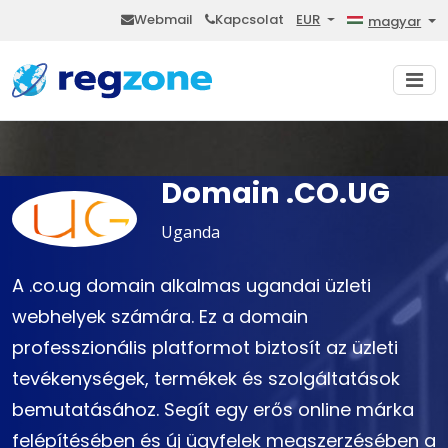
Webmail
Kapcsolat
EUR
magyar
Domain .CO.UG
Uganda
A .co.ug domain alkalmas ugandai üzleti
webhelyek számára. Ez a domain
professzionális platformot biztosít az üzleti
tevékenységek, termékek és szolgáltatások
bemutatásához. Segít egy erős online márka
felépítésében és új ügyfelek megszerzésében a