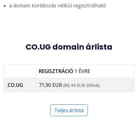
a domain korlátozás nélkül regisztrálható
CO.UG domain árlista
REGISZTRÁCIÓ
1 ÉVRE
.CO.UG
71,90 EUR
(88,44 EUR áfával)
Teljes árlista