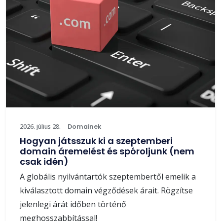
2026. július 28.
Domainek
Hogyan játsszuk ki a szeptemberi
domain áremelést és spóroljunk (nem
csak idén)
A globális nyilvántartók szeptembertől emelik a
kiválasztott domain végződések árait. Rögzítse
jelenlegi árát időben történő
meghosszabbítással!