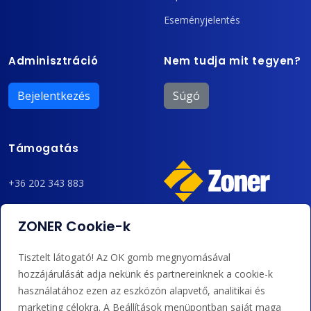
Eseményjelentés
Adminisztráció
Nem tudja mit tegyen?
Bejelentkezés
Súgó
Támogatás
+36 202 343 883
admin@zoner.hu
ZONER Cookie-k
Elfogadunk kártyás fizetést, Google/Apple Pay-t, banki
Tisztelt látogató! Az OK gomb megnyomásával
átutalást és kreditet.
hozzájárulását adja nekünk és partnereinknek a cookie-k
használatához ezen az eszközön alapvető, analitikai és
marketing célokra. A Beállítások menüpontban saját maga