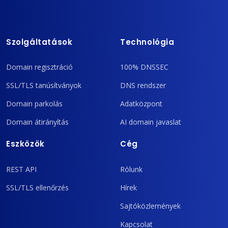
Szolgáltatások
Technológia
Domain regisztráció
100% DNSSEC
SSL/TLS tanúsítványok
DNS rendszer
Domain parkolás
Adatközpont
Domain átirányítás
AI domain javaslat
Eszközök
Cég
REST API
Rólunk
SSL/TLS ellenőrzés
Hírek
Sajtóközlemények
Kapcsolat