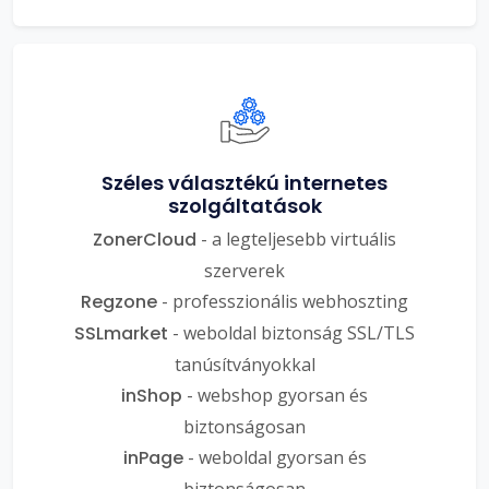
Széles választékú internetes
szolgáltatások
ZonerCloud
- a legteljesebb virtuális
szerverek
Regzone
- professzionális webhoszting
SSLmarket
- weboldal biztonság SSL/TLS
tanúsítványokkal
inShop
- webshop gyorsan és
biztonságosan
inPage
- weboldal gyorsan és
biztonságosan