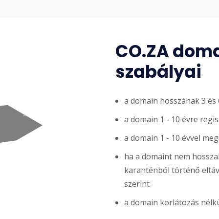
CO.ZA domai
szabályai
a domain hosszának 3 és 6
a domain 1 - 10 évre regi
a domain 1 - 10 évvel me
ha a domaint nem hosszabb
karanténból történő eltávol
szerint
a domain korlátozás nélkü