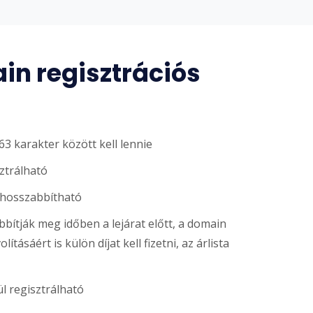
n regisztrációs
3 karakter között kell lennie
sztrálható
ghosszabbítható
ítják meg időben a lejárat előtt, a domain
ításáért is külön díjat kell fizetni, az árlista
l regisztrálható