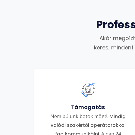
Profes
Akár megbízh
keres, mindent
Támogatás
Nem bújunk botok mögé.
Mindig
valódi szakértői operátorokkal
fog kommunikálni
. A nap 24