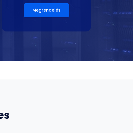
Megrendelés
es