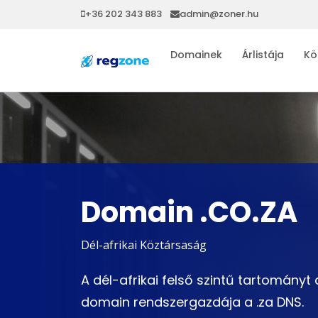
+36 202 343 883
admin@zoner.hu
Domainek
Árlistája
Kö
Domain .CO.ZA
Dél-afrikai Köztársaság
A dél-afrikai felső szintű tartományt a 
domain rendszergazdája a .za DNS.