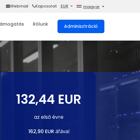
Webmail
Kapcsolat
EUR
magyar
ámogatás
Rólunk
Adminisztráció
132,44 EUR
az első évre
162,90 EUR
áfával