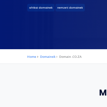
afrikai domainek
nemzeti domainek
Home
Domainek
Domain .CO.ZA
M