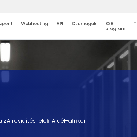
zpont
Webhosting
API
Csomagok
B2B
T
program
ZA rövidítés jelöli. A dél-afrikai