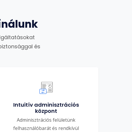
ínálunk
lgáltatásokat
biztonsággal és
Intuitív adminisztrációs
központ
Adminisztrációs felületünk
felhasználóbarát és rendkívül