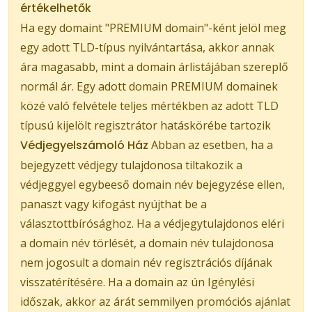
értékelhetők
Ha egy domaint "PREMIUM domain"-ként jelöl meg
egy adott TLD-típus nyilvántartása, akkor annak
ára magasabb, mint a domain árlistájában szereplő
normál ár. Egy adott domain PREMIUM domainek
közé való felvétele teljes mértékben az adott TLD
típusú kijelölt regisztrátor hatáskörébe tartozik
Védjegyelszámoló Ház
Abban az esetben, ha a
bejegyzett védjegy tulajdonosa tiltakozik a
védjeggyel egybeeső domain név bejegyzése ellen,
panaszt vagy kifogást nyújthat be a
választottbírósághoz. Ha a védjegytulajdonos eléri
a domain név törlését, a domain név tulajdonosa
nem jogosult a domain név regisztrációs díjának
visszatérítésére. Ha a domain az ún Igénylési
időszak, akkor az árát semmilyen promóciós ajánlat