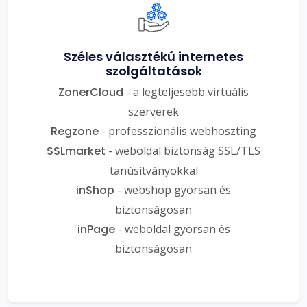
Széles választékú internetes
szolgáltatások
ZonerCloud
- a legteljesebb virtuális
szerverek
Regzone
- professzionális webhoszting
SSLmarket
- weboldal biztonság SSL/TLS
tanúsítványokkal
inShop
- webshop gyorsan és
biztonságosan
inPage
- weboldal gyorsan és
biztonságosan