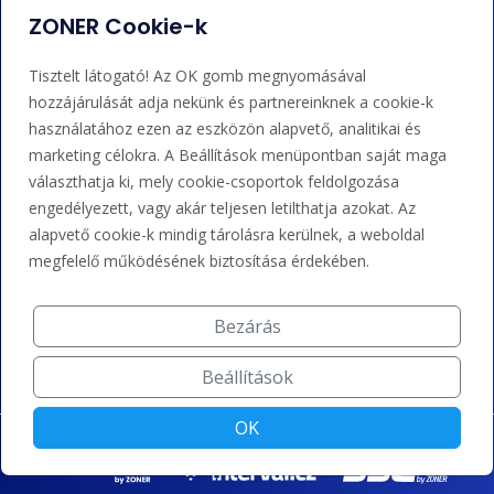
Adminisztráció
Nem tudja mit tegyen?
ZONER Cookie-k
Bejelentkezés
Súgó
Tisztelt látogató! Az OK gomb megnyomásával
hozzájárulását adja nekünk és partnereinknek a cookie-k
használatához ezen az eszközön alapvető, analitikai és
Támogatás
marketing célokra. A Beállítások menüpontban saját maga
választhatja ki, mely cookie-csoportok feldolgozása
+36 202 343 883
engedélyezett, vagy akár teljesen letilthatja azokat. Az
alapvető cookie-k mindig tárolásra kerülnek, a weboldal
admin@zoner.hu
megfelelő működésének biztosítása érdekében.
Elfogadunk kártyás fizetést, Google/Apple Pay-t, banki
átutalást és kreditet.
Bezárás
Beállítások
OK