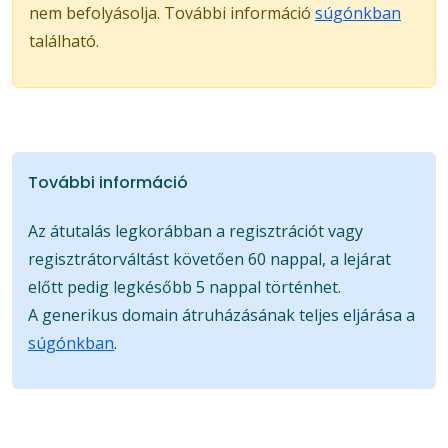
nem befolyásolja. További információ
súgónkban
található.
További információ
Az átutalás legkorábban a regisztrációt vagy
regisztrátorváltást követően 60 nappal, a lejárat
előtt pedig legkésőbb 5 nappal történhet.
A generikus domain átruházásának teljes eljárása a
súgónkban
.