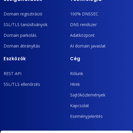
Domain regisztráció
100% DNSSEC
SSL/TLS tanúsítványok
DNS rendszer
Domain parkolás
Adatközpont
Domain átirányítás
AI domain javaslat
Eszközök
Cég
REST API
Rólunk
SSL/TLS ellenőrzés
Hírek
Sajtóközlemények
Kapcsolat
Eseményjelentés