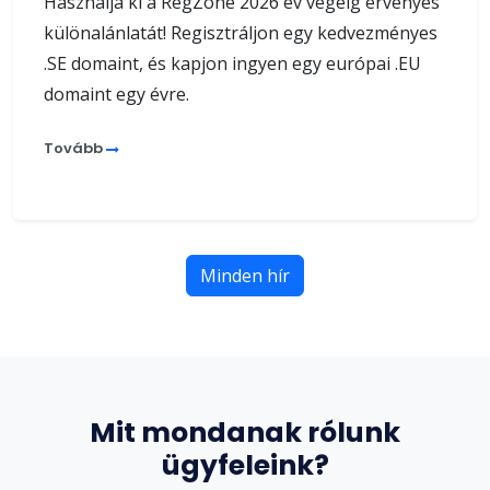
Használja ki a RegZone 2026 év végéig érvényes
különalánlatát! Regisztráljon egy kedvezményes
.SE domaint, és kapjon ingyen egy európai .EU
domaint egy évre.
Tovább
Minden hír
Mit mondanak rólunk
ügyfeleink?