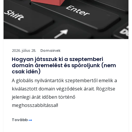
2026. július 28.
Domainek
Hogyan játsszuk ki a szeptemberi
domain áremelést és spóroljunk (nem
csak idén)
A globális nyilvántartók szeptembertől emelik a
kiválasztott domain végződések árait. Rögzítse
jelenlegi árát időben történő
meghosszabbítással!
Tovább