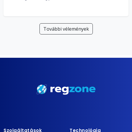
További vélemények
Szolgáltatások
Technológia