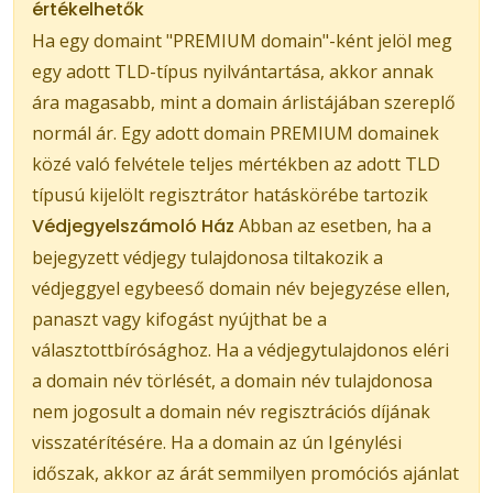
értékelhetők
Ha egy domaint "PREMIUM domain"-ként jelöl meg
egy adott TLD-típus nyilvántartása, akkor annak
ára magasabb, mint a domain árlistájában szereplő
normál ár. Egy adott domain PREMIUM domainek
közé való felvétele teljes mértékben az adott TLD
típusú kijelölt regisztrátor hatáskörébe tartozik
Védjegyelszámoló Ház
Abban az esetben, ha a
bejegyzett védjegy tulajdonosa tiltakozik a
védjeggyel egybeeső domain név bejegyzése ellen,
panaszt vagy kifogást nyújthat be a
választottbírósághoz. Ha a védjegytulajdonos eléri
a domain név törlését, a domain név tulajdonosa
nem jogosult a domain név regisztrációs díjának
visszatérítésére. Ha a domain az ún Igénylési
időszak, akkor az árát semmilyen promóciós ajánlat