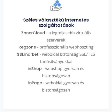
Széles választékú internetes
szolgáltatások
ZonerCloud
- a legteljesebb virtuális
szerverek
Regzone
- professzionális webhoszting
SSLmarket
- weboldal biztonság SSL/TLS
tanúsítványokkal
inShop
- webshop gyorsan és
biztonságosan
inPage
- weboldal gyorsan és
biztonságosan