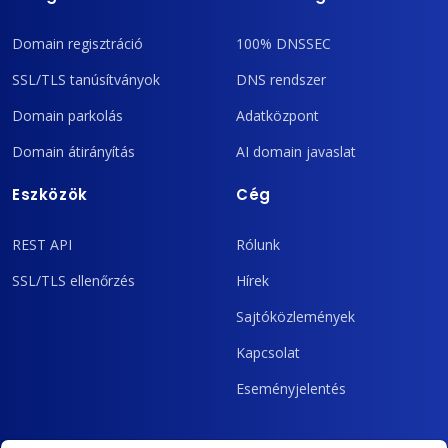
Domain regisztráció
100% DNSSEC
SSL/TLS tanúsítványok
DNS rendszer
Domain parkolás
Adatközpont
Domain átirányítás
AI domain javaslat
Eszközök
Cég
REST API
Rólunk
SSL/TLS ellenőrzés
Hírek
Sajtóközlemények
Kapcsolat
Eseményjelentés
Adminisztráció
Nem tudja mit tegyen?