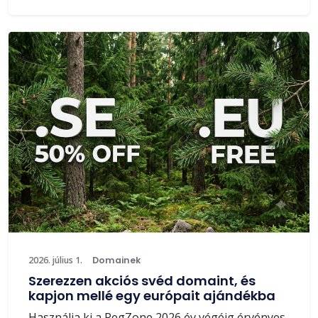
2026. július 1.
Domainek
Szerezzen akciós svéd domaint, és
kapjon mellé egy európait ajándékba
Használja ki a RegZone 2026 év végéig érvényes