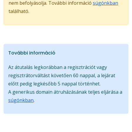
nem befolyásolja. További információ
súgónkban
található.
További információ
Az átutalás legkorábban a regisztrációt vagy
regisztrátorváltást követően 60 nappal, a lejárat
előtt pedig legkésőbb 5 nappal történhet.
A generikus domain átruházásának teljes eljárása a
súgónkban
.