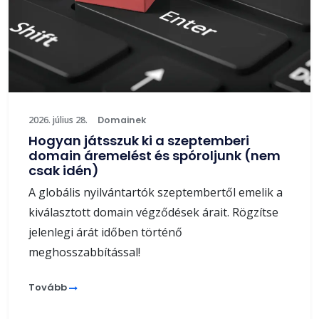
2026. július 28.
Domainek
Hogyan játsszuk ki a szeptemberi
domain áremelést és spóroljunk (nem
csak idén)
A globális nyilvántartók szeptembertől emelik a
kiválasztott domain végződések árait. Rögzítse
jelenlegi árát időben történő
meghosszabbítással!
Tovább