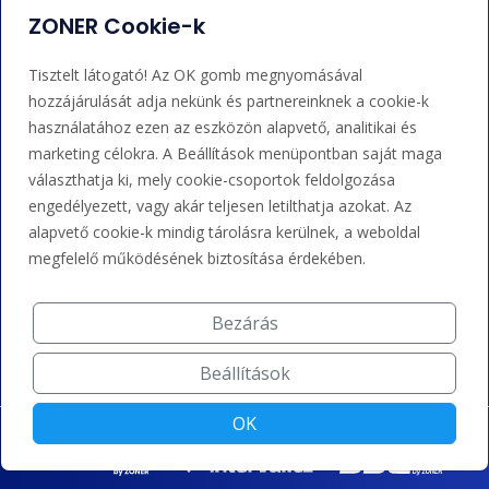
ZONER Cookie-k
Bejelentkezés
Súgó
Tisztelt látogató! Az OK gomb megnyomásával
hozzájárulását adja nekünk és partnereinknek a cookie-k
használatához ezen az eszközön alapvető, analitikai és
Támogatás
marketing célokra. A Beállítások menüpontban saját maga
választhatja ki, mely cookie-csoportok feldolgozása
+36 202 343 883
engedélyezett, vagy akár teljesen letilthatja azokat. Az
admin@zoner.hu
alapvető cookie-k mindig tárolásra kerülnek, a weboldal
megfelelő működésének biztosítása érdekében.
Elfogadunk kártyás fizetést, Google/Apple Pay-t, banki
átutalást és kreditet.
Bezárás
Beállítások
OK