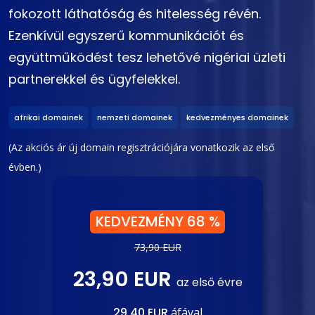
fokozott láthatóság és hitelesség révén.
Ezenkívül egyszerű kommunikációt és
együttműködést tesz lehetővé nigériai üzleti
partnerekkel és ügyfelekkel.
afrikai domainek
nemzeti domainek
kedvezményes domainek
(Az akciós ár új domain regisztrációjára vonatkozik az első
évben.)
KEDVEZMÉNY 68 %
73,90 EUR
23,90 EUR
az első évre
29,40 EUR
áfával