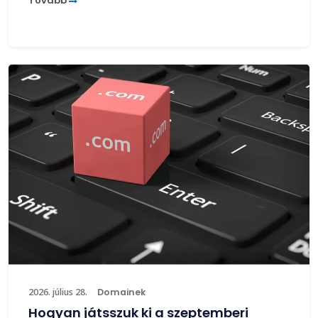
Tovább
2026. július 28.
Domainek
Hogyan játsszuk ki a szeptemberi