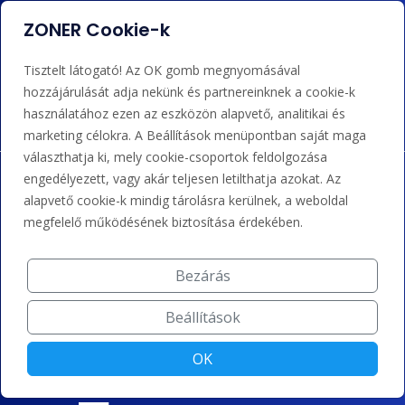
admin@zoner.hu
ZONER Cookie-k
Elfogadunk kártyás fizetést, Google/Apple Pay-t, banki
Tisztelt látogató! Az OK gomb megnyomásával
átutalást és kreditet.
hozzájárulását adja nekünk és partnereinknek a cookie-k
használatához ezen az eszközön alapvető, analitikai és
marketing célokra. A Beállítások menüpontban saját maga
választhatja ki, mely cookie-csoportok feldolgozása
engedélyezett, vagy akár teljesen letilthatja azokat. Az
alapvető cookie-k mindig tárolásra kerülnek, a weboldal
megfelelő működésének biztosítása érdekében.
Bezárás
Beállítások
OK