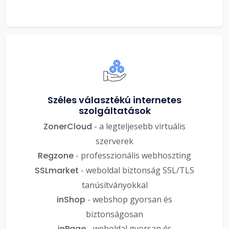
Széles választékú internetes
szolgáltatások
ZonerCloud
- a legteljesebb virtuális
szerverek
Regzone
- professzionális webhoszting
SSLmarket
- weboldal biztonság SSL/TLS
tanúsítványokkal
inShop
- webshop gyorsan és
biztonságosan
inPage
- weboldal gyorsan és