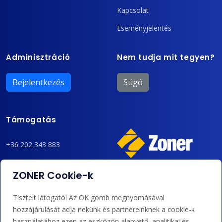
Kapcsolat
Eseményjelentés
Adminisztráció
Nem tudja mit tegyen?
Bejelentkezés
Súgó
Támogatás
+36 202 343 883
admin@zoner.hu
ZONER Cookie-k
Elfogadunk kártyás fizetést, Google/Apple Pay-t, banki
Tisztelt látogató! Az OK gomb megnyomásával
átutalást és kreditet.
hozzájárulását adja nekünk és partnereinknek a cookie-k
használatához ezen az eszközön alapvető, analitikai és