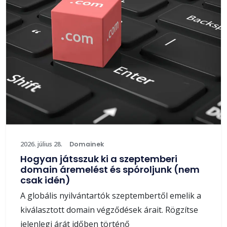
2026. július 28.
Domainek
Hogyan játsszuk ki a szeptemberi
domain áremelést és spóroljunk (nem
csak idén)
A globális nyilvántartók szeptembertől emelik a
kiválasztott domain végződések árait. Rögzítse
jelenlegi árát időben történő