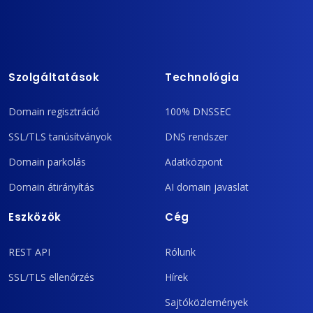
Szolgáltatások
Technológia
Domain regisztráció
100% DNSSEC
SSL/TLS tanúsítványok
DNS rendszer
Domain parkolás
Adatközpont
Domain átirányítás
AI domain javaslat
Eszközök
Cég
REST API
Rólunk
SSL/TLS ellenőrzés
Hírek
Sajtóközlemények