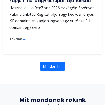
kapjon mellé egy európait ajándékba
Használja ki a RegZone 2026 év végéig érvényes
különalánlatát! Regisztráljon egy kedvezményes
.SE domaint, és kapjon ingyen egy európai .EU
domaint egy évre.
Tovább
Minden hír
Mit mondanak rólunk