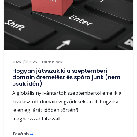
2026. július 28.
Domainek
Hogyan játsszuk ki a szeptemberi
domain áremelést és spóroljunk (nem
csak idén)
A globális nyilvántartók szeptembertől emelik a
kiválasztott domain végződések árait. Rögzítse
jelenlegi árát időben történő
meghosszabbítással!
Tovább