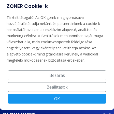
ZONER Cookie-k
Adminisztráció
Nem tudja mit tegyen?
Tisztelt látogató! Az OK gomb megnyomásával
Bejelentkezés
Súgó
hozzájárulását adja nekünk és partnereinknek a cookie-k
használatához ezen az eszközön alapvető, analitikai és
marketing célokra. A Beállítások menüpontban saját maga
Támogatás
választhatja ki, mely cookie-csoportok feldolgozása
engedélyezett, vagy akár teljesen letilthatja azokat. Az
+36 202 343 883
alapvető cookie-k mindig tárolásra kerülnek, a weboldal
megfelelő működésének biztosítása érdekében.
admin@zoner.hu
Bezárás
Elfogadunk kártyás fizetést, Google/Apple Pay-t, banki
átutalást és kreditet.
Beállítások
OK