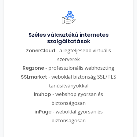
Széles választékú internetes
szolgáltatások
ZonerCloud
- a legteljesebb virtuális
szerverek
Regzone
- professzionális webhoszting
SSLmarket
- weboldal biztonság SSL/TLS
tanúsítványokkal
inShop
- webshop gyorsan és
biztonságosan
inPage
- weboldal gyorsan és
biztonságosan