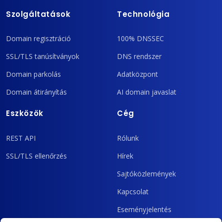
Szolgáltatások
Technológia
Domain regisztráció
100% DNSSEC
SSL/TLS tanúsítványok
DNS rendszer
Domain parkolás
Adatközpont
Domain átirányítás
AI domain javaslat
Eszközök
Cég
REST API
Rólunk
SSL/TLS ellenőrzés
Hírek
Sajtóközlemények
Kapcsolat
Eseményjelentés