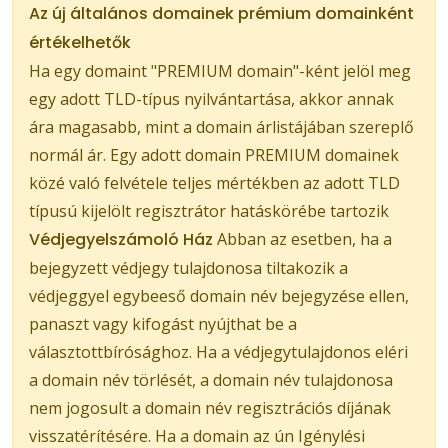
Az új általános domainek prémium domainként
értékelhetők
Ha egy domaint "PREMIUM domain"-ként jelöl meg
egy adott TLD-típus nyilvántartása, akkor annak
ára magasabb, mint a domain árlistájában szereplő
normál ár. Egy adott domain PREMIUM domainek
közé való felvétele teljes mértékben az adott TLD
típusú kijelölt regisztrátor hatáskörébe tartozik
Védjegyelszámoló Ház
Abban az esetben, ha a
bejegyzett védjegy tulajdonosa tiltakozik a
védjeggyel egybeeső domain név bejegyzése ellen,
panaszt vagy kifogást nyújthat be a
választottbírósághoz. Ha a védjegytulajdonos eléri
a domain név törlését, a domain név tulajdonosa
nem jogosult a domain név regisztrációs díjának
visszatérítésére. Ha a domain az ún Igénylési