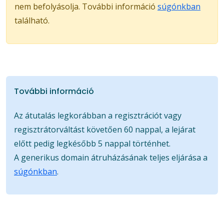
nem befolyásolja. További információ
súgónkban
található.
További információ
Az átutalás legkorábban a regisztrációt vagy
regisztrátorváltást követően 60 nappal, a lejárat
előtt pedig legkésőbb 5 nappal történhet.
A generikus domain átruházásának teljes eljárása a
súgónkban
.