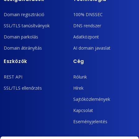
Domain regisztráció
100% DNSSEC
SSL/TLS tanúsítványok
DNS rendszer
Domain parkolás
Adatközpont
Domain átirányítás
AI domain javaslat
Eszközök
Cég
REST API
Rólunk
SSL/TLS ellenőrzés
Hírek
Sajtóközlemények
Kapcsolat
Eseményjelentés