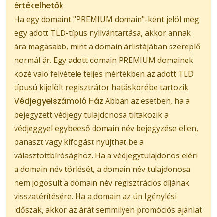
értékelhetők
Ha egy domaint "PREMIUM domain"-ként jelöl meg
egy adott TLD-típus nyilvántartása, akkor annak
ára magasabb, mint a domain árlistájában szereplő
normál ár. Egy adott domain PREMIUM domainek
közé való felvétele teljes mértékben az adott TLD
típusú kijelölt regisztrátor hatáskörébe tartozik
Védjegyelszámoló Ház
Abban az esetben, ha a
bejegyzett védjegy tulajdonosa tiltakozik a
védjeggyel egybeeső domain név bejegyzése ellen,
panaszt vagy kifogást nyújthat be a
választottbírósághoz. Ha a védjegytulajdonos eléri
a domain név törlését, a domain név tulajdonosa
nem jogosult a domain név regisztrációs díjának
visszatérítésére. Ha a domain az ún Igénylési
időszak, akkor az árát semmilyen promóciós ajánlat