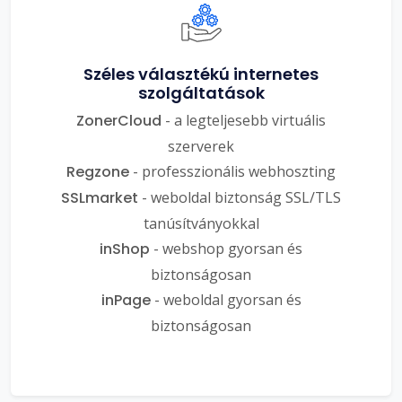
Széles választékú internetes
szolgáltatások
ZonerCloud
- a legteljesebb virtuális
szerverek
Regzone
- professzionális webhoszting
SSLmarket
- weboldal biztonság SSL/TLS
tanúsítványokkal
inShop
- webshop gyorsan és
biztonságosan
inPage
- weboldal gyorsan és
biztonságosan