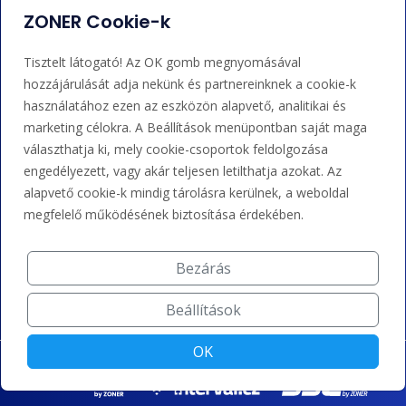
Adminisztráció
Nem tudja mit tegyen?
ZONER Cookie-k
Bejelentkezés
Súgó
Tisztelt látogató! Az OK gomb megnyomásával
hozzájárulását adja nekünk és partnereinknek a cookie-k
használatához ezen az eszközön alapvető, analitikai és
Támogatás
marketing célokra. A Beállítások menüpontban saját maga
választhatja ki, mely cookie-csoportok feldolgozása
+36 202 343 883
engedélyezett, vagy akár teljesen letilthatja azokat. Az
alapvető cookie-k mindig tárolásra kerülnek, a weboldal
admin@zoner.hu
megfelelő működésének biztosítása érdekében.
Elfogadunk kártyás fizetést, Google/Apple Pay-t, banki
átutalást és kreditet.
Bezárás
Beállítások
OK