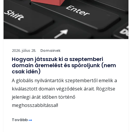
2026. július 28.
Domainek
Hogyan játsszuk ki a szeptemberi
domain áremelést és spóroljunk (nem
csak idén)
A globális nyilvántartók szeptembertől emelik a
kiválasztott domain végződések árait. Rögzítse
jelenlegi árát időben történő
meghosszabbítással!
Tovább