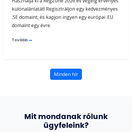
Használja ki a RegZone 2026 év végéig érvényes
különalánlatát! Regisztráljon egy kedvezményes
.SE domaint, és kapjon ingyen egy európai .EU
domaint egy évre.
Tovább
Minden hír
Mit mondanak rólunk
ügyfeleink?