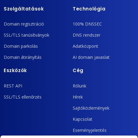
Szolgáltatások
Technológia
Domain regisztráció
100% DNSSEC
SSL/TLS tanúsítványok
DNS rendszer
Domain parkolás
Adatközpont
Domain átirányítás
AI domain javaslat
Eszközök
Cég
REST API
Rólunk
SSL/TLS ellenőrzés
Hírek
Sajtóközlemények
Kapcsolat
Eseményjelentés