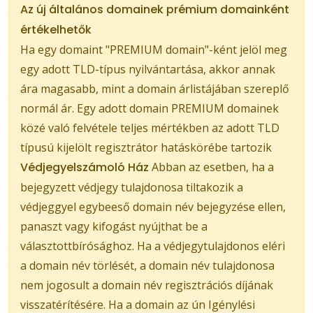
Az új általános domainek prémium domainként
értékelhetők
Ha egy domaint "PREMIUM domain"-ként jelöl meg
egy adott TLD-típus nyilvántartása, akkor annak
ára magasabb, mint a domain árlistájában szereplő
normál ár. Egy adott domain PREMIUM domainek
közé való felvétele teljes mértékben az adott TLD
típusú kijelölt regisztrátor hatáskörébe tartozik
Védjegyelszámoló Ház
Abban az esetben, ha a
bejegyzett védjegy tulajdonosa tiltakozik a
védjeggyel egybeeső domain név bejegyzése ellen,
panaszt vagy kifogást nyújthat be a
választottbírósághoz. Ha a védjegytulajdonos eléri
a domain név törlését, a domain név tulajdonosa
nem jogosult a domain név regisztrációs díjának
visszatérítésére. Ha a domain az ún Igénylési