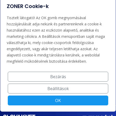
ZONER Cookie-k
Adminisztráció
Nem tudja mit tegyen?
Tisztelt látogató! Az OK gomb megnyomásával
Bejelentkezés
Súgó
hozzájárulását adja nekünk és partnereinknek a cookie-k
használatához ezen az eszközön alapvető, analitikai és
marketing célokra. A Beállítások menüpontban saját maga
Támogatás
választhatja ki, mely cookie-csoportok feldolgozása
engedélyezett, vagy akár teljesen letilthatja azokat. Az
+36 202 343 883
alapvető cookie-k mindig tárolásra kerülnek, a weboldal
megfelelő működésének biztosítása érdekében.
admin@zoner.hu
Bezárás
Elfogadunk kártyás fizetést, Google/Apple Pay-t, banki
átutalást és kreditet.
Beállítások
OK