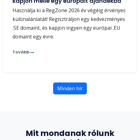
kapjon mellé egy európait ajándékba
Használja ki a RegZone 2026 év végéig érvényes
különalánlatát! Regisztráljon egy kedvezményes
.SE domaint, és kapjon ingyen egy európai .EU
domaint egy évre.
Tovább
Minden hír
Mit mondanak rólunk