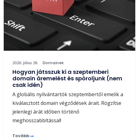
2026. július 28.
Domainek
Hogyan játsszuk ki a szeptemberi
domain áremelést és spóroljunk (nem
csak idén)
A globális nyilvántartók szeptembertől emelik a
kiválasztott domain végződések árait. Rögzítse
jelenlegi árát időben történő
meghosszabbítással!
Tovább