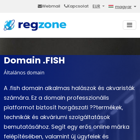
Webmail
Kapcsolat
EUR
magyar
Domain .FISH
Általános domain
A .fish domain alkalmas halászok és akvaristák
számára. Ez a domain professzionális
platformot biztosít horgászati ??termékek,
technikák és akváriumi szolgáltatások
bemutatásához. Segít egy erős online márka
felépítésében, valamint új ügyfelek és