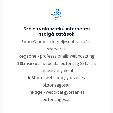
Széles választékú internetes
szolgáltatások
ZonerCloud
- a legteljesebb virtuális
szerverek
Regzone
- professzionális webhoszting
SSLmarket
- weboldal biztonság SSL/TLS
tanúsítványokkal
inShop
- webshop gyorsan és
biztonságosan
inPage
- weboldal gyorsan és
biztonságosan