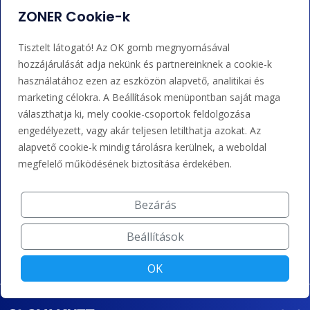
ZONER Cookie-k
Adminisztráció
Nem tudja mit tegyen?
Tisztelt látogató! Az OK gomb megnyomásával
Bejelentkezés
Súgó
hozzájárulását adja nekünk és partnereinknek a cookie-k
használatához ezen az eszközön alapvető, analitikai és
marketing célokra. A Beállítások menüpontban saját maga
Támogatás
választhatja ki, mely cookie-csoportok feldolgozása
engedélyezett, vagy akár teljesen letilthatja azokat. Az
alapvető cookie-k mindig tárolásra kerülnek, a weboldal
+36 202 343 883
megfelelő működésének biztosítása érdekében.
admin@zoner.hu
Bezárás
Elfogadunk kártyás fizetést, Google/Apple Pay-t, banki
átutalást és kreditet.
Beállítások
OK