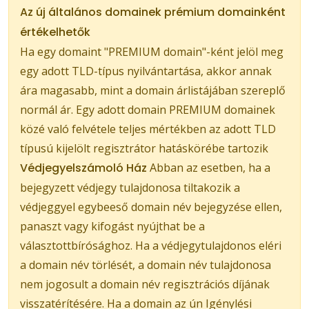
Az új általános domainek prémium domainként
értékelhetők
Ha egy domaint "PREMIUM domain"-ként jelöl meg
egy adott TLD-típus nyilvántartása, akkor annak
ára magasabb, mint a domain árlistájában szereplő
normál ár. Egy adott domain PREMIUM domainek
közé való felvétele teljes mértékben az adott TLD
típusú kijelölt regisztrátor hatáskörébe tartozik
Védjegyelszámoló Ház
Abban az esetben, ha a
bejegyzett védjegy tulajdonosa tiltakozik a
védjeggyel egybeeső domain név bejegyzése ellen,
panaszt vagy kifogást nyújthat be a
választottbírósághoz. Ha a védjegytulajdonos eléri
a domain név törlését, a domain név tulajdonosa
nem jogosult a domain név regisztrációs díjának
visszatérítésére. Ha a domain az ún Igénylési