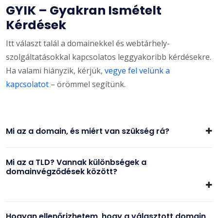
GYIK – Gyakran Ismételt
Kérdések
Itt választ talál a domainekkel és webtárhely-
szolgáltatásokkal kapcsolatos leggyakoribb kérdésekre.
Ha valami hiányzik, kérjük,
vegye fel velünk a
kapcsolatot
– örömmel segítünk.
Mi az a domain, és miért van szükség rá?
Mi az a TLD? Vannak különbségek a
domainvégződések között?
Hogyan ellenőrizhetem, hogy a választott domain