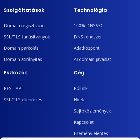
Szolgáltatások
Technológia
Domain regisztráció
100% DNSSEC
SSL/TLS tanúsítványok
DNS rendszer
Domain parkolás
Adatközpont
Domain átirányítás
AI domain javaslat
Eszközök
Cég
REST API
Rólunk
SSL/TLS ellenőrzés
Hírek
Sajtóközlemények
Kapcsolat
Eseményjelentés