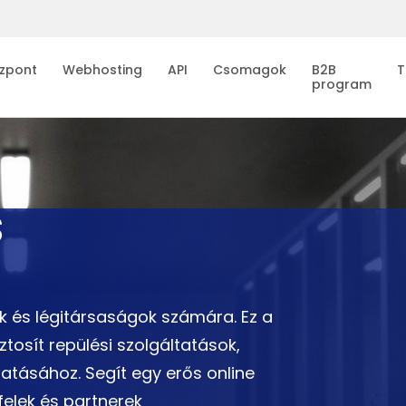
zpont
Webhosting
API
Csomagok
B2B
T
program
S
dák és légitársaságok számára. Ez a
tosít repülési szolgáltatások,
atásához. Segít egy erős online
felek és partnerek