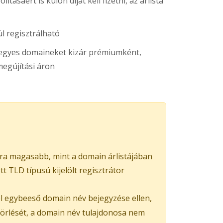
ításáért is külön díjat kell fizetni, az árlista
l regisztrálható
s egyes domaineket kizár prémiumként,
egújítási áron
ra magasabb, mint a domain árlistájában
 TLD típusú kijelölt regisztrátor
el egybeeső domain név bejegyzése ellen,
 törlését, a domain név tulajdonosa nem