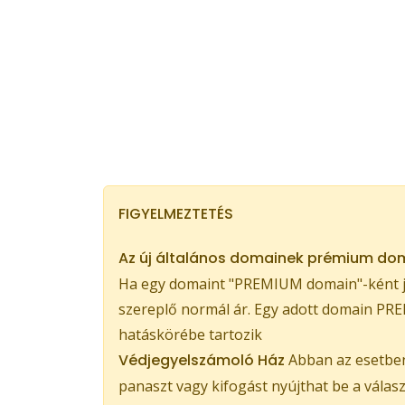
FIGYELMEZTETÉS
Az új általános domainek prémium dom
Ha egy domaint "PREMIUM domain"-ként je
szereplő normál ár. Egy adott domain PREM
hatáskörébe tartozik
Védjegyelszámoló Ház
Abban az esetben,
panaszt vagy kifogást nyújthat be a válas