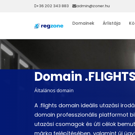
+36 202 343 883
admin@zoner.hu
Domainek
Árlistája
Kö
Domain .FLIGHT
Általános domain
A .flights domain ideális utazási iro
domain professzionális platformot biz
utazási csomagok és úti célok bemut
márka felépítésében, valamint új ügy