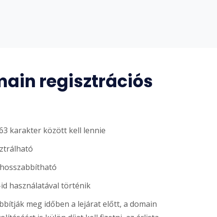
ain regisztrációs
3 karakter között kell lennie
sztrálható
ghosszabbítható
-id használatával történik
ítják meg időben a lejárat előtt, a domain