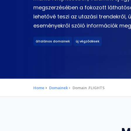
megszerzésében a fokozott láthatóság
lehetővé teszi az utazási trendekről, ú
eseményekről szóló információk meg
általános domainek
új végződések
Home
Domainek
Domain .FLIGHTS