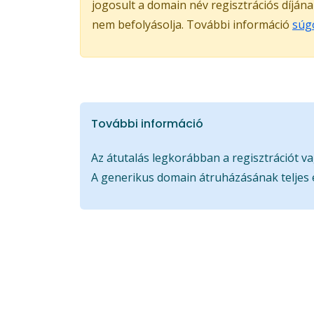
jogosult a domain név regisztrációs díján
nem befolyásolja. További információ
súg
További információ
Az átutalás legkorábban a regisztrációt va
A generikus domain átruházásának teljes 