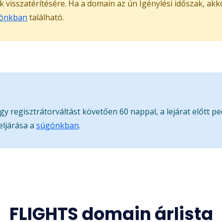
ak visszatérítésére. Ha a domain az ún Igénylési időszak, ak
ónkban
található.
gy regisztrátorváltást követően 60 nappal, a lejárat előtt p
eljárása a
súgónkban
.
FLIGHTS domain árlista