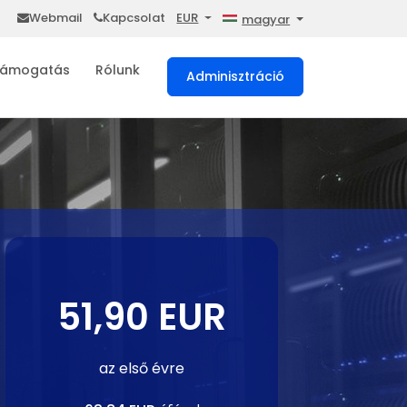
Webmail
Kapcsolat
EUR
magyar
ámogatás
Rólunk
Adminisztráció
51,90 EUR
az első évre