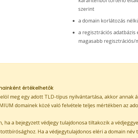
karanténból történő eltávol
szerint
a domain korlátozás nélkü
a regisztrációs adatbázi
magasabb regisztrációs/m
ainként értékelhetők
löl meg egy adott TLD-típus nyilvántartása, akkor annak á
IUM domainek közé való felvétele teljes mértékben az adott
 ha a bejegyzett védjegy tulajdonosa tiltakozik a védjeggy
ztottbírósághoz. Ha a védjegytulajdonos eléri a domain név