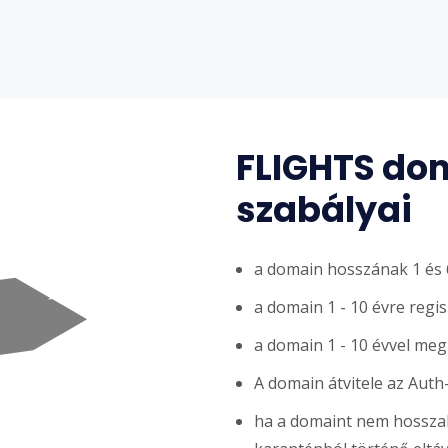
FLIGHTS dom
szabályai
a domain hosszának 1 és 6
a domain 1 - 10 évre regi
a domain 1 - 10 évvel me
A domain átvitele az Auth
ha a domaint nem hosszabb