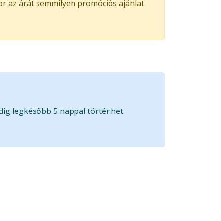
kor az árát semmilyen promóciós ajánlat
edig legkésőbb 5 nappal történhet.