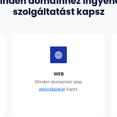
inden domainhez ingyen
szolgáltatást kapsz
WEB
Minden domainhez alap
weboldalakat
kapsz.