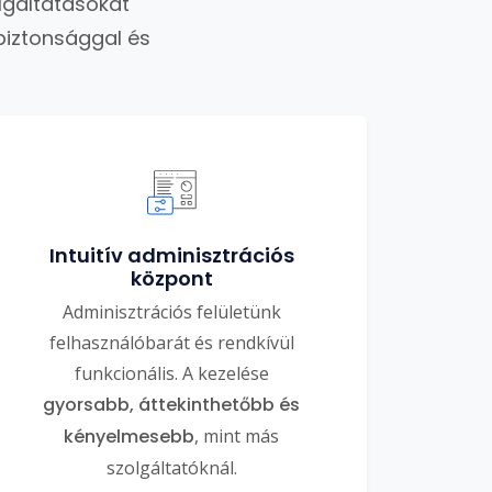
lgáltatásokat
biztonsággal és
Intuitív adminisztrációs
központ
Adminisztrációs felületünk
felhasználóbarát és rendkívül
funkcionális. A kezelése
gyorsabb, áttekinthetőbb és
kényelmesebb
, mint más
szolgáltatóknál.