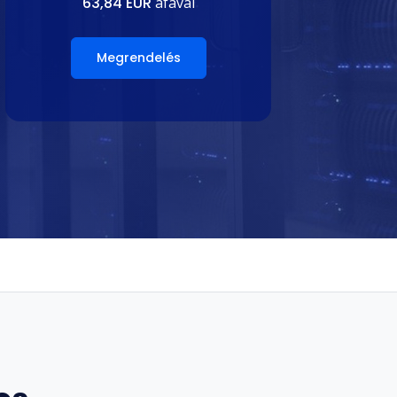
63,84 EUR
áfával
Megrendelés