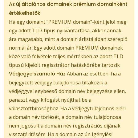
Az új általános domainek prémium domainként
értékelhetők
Ha egy domaint "PREMIUM domain"-ként jelöl meg
egy adott TLD-típus nyilvántartása, akkor annak
ára magasabb, mint a domain árlistájában szereplő
normál ár. Egy adott domain PREMIUM domainek
közé való felvétele teljes mértékben az adott TLD
típusú kijelölt regisztrátor hatáskörébe tartozik
Védjegyelszámoló Ház
Abban az esetben, ha a
bejegyzett védjegy tulajdonosa tiltakozik a
védjeggyel egybeeső domain név bejegyzése ellen,
panaszt vagy kifogást nyújthat be a
választottbírósághoz. Ha a védjegytulajdonos eléri
a domain név törlését, a domain név tulajdonosa
nem jogosult a domain név regisztrációs díjának
visszatérítésére. Ha a domain az ún Igénylési