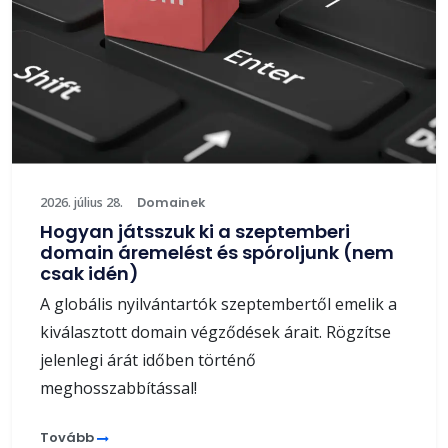
2026. július 28.
Domainek
Hogyan játsszuk ki a szeptemberi
domain áremelést és spóroljunk (nem
csak idén)
A globális nyilvántartók szeptembertől emelik a
kiválasztott domain végződések árait. Rögzítse
jelenlegi árát időben történő
meghosszabbítással!
Tovább