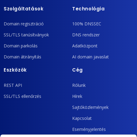
Szolgáltatások
Technológia
Domain regisztráció
100% DNSSEC
SSL/TLS tanúsítványok
DNS rendszer
Domain parkolás
Adatközpont
Domain átirányítás
AI domain javaslat
Eszközök
Cég
REST API
Rólunk
SSL/TLS ellenőrzés
Hírek
Sajtóközlemények
Kapcsolat
Eseményjelentés