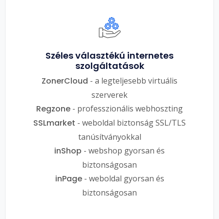
Széles választékú internetes
szolgáltatások
ZonerCloud
- a legteljesebb virtuális
szerverek
Regzone
- professzionális webhoszting
SSLmarket
- weboldal biztonság SSL/TLS
tanúsítványokkal
inShop
- webshop gyorsan és
biztonságosan
inPage
- weboldal gyorsan és
biztonságosan