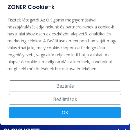
ZONER Cookie-k
Adminisztráció
Nem tudja mit tegyen?
Tisztelt látogató! Az OK gomb megnyomásával
Bejelentkezés
Súgó
hozzájárulását adja nekünk és partnereinknek a cookie-k
használatához ezen az eszközön alapvető, analitikai és
marketing célokra. A Beállítások menüpontban saját maga
Támogatás
választhatja ki, mely cookie-csoportok feldolgozása
engedélyezett, vagy akár teljesen letilthatja azokat. Az
+36 202 343 883
alapvető cookie-k mindig tárolásra kerülnek, a weboldal
megfelelő működésének biztosítása érdekében.
admin@zoner.hu
Bezárás
Elfogadunk kártyás fizetést, Google/Apple Pay-t, banki
átutalást és kreditet.
Beállítások
OK