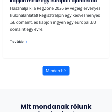
kapjon mellé egy európait ajándékba
Használja ki a RegZone 2026 év végéig érvényes
különalánlatát! Regisztráljon egy kedvezményes
.SE domaint, és kapjon ingyen egy európai .EU
domaint egy évre.
Tovább
Minden hír
Mit mondanak rólunk