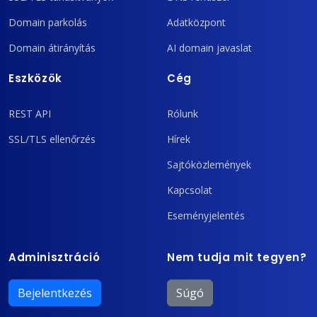
Domain parkolás
Adatközpont
Domain átirányítás
AI domain javaslat
Eszközök
Cég
REST API
Rólunk
SSL/TLS ellenőrzés
Hírek
Sajtóközlemények
Kapcsolat
Eseményjelentés
Adminisztráció
Nem tudja mit tegyen?
Bejelentkezés
Súgó