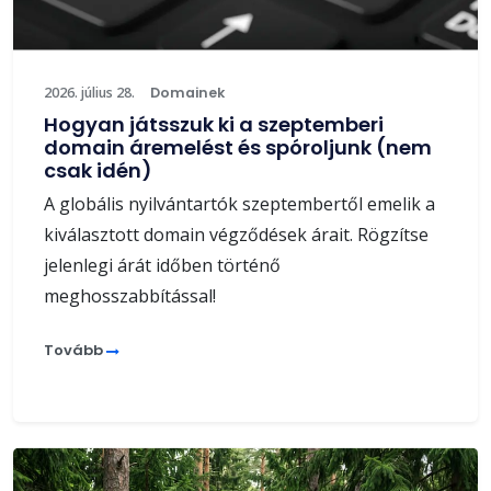
2026. július 28.
Domainek
Hogyan játsszuk ki a szeptemberi
domain áremelést és spóroljunk (nem
csak idén)
A globális nyilvántartók szeptembertől emelik a
kiválasztott domain végződések árait. Rögzítse
jelenlegi árát időben történő
meghosszabbítással!
Tovább