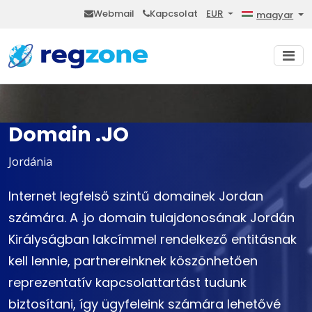
Webmail
Kapcsolat
EUR
magyar
Domain .JO
Jordánia
Internet legfelső szintű domainek Jordan
számára. A .jo domain tulajdonosának Jordán
Királyságban lakcímmel rendelkező entitásnak
kell lennie, partnereinknek köszönhetően
reprezentatív kapcsolattartást tudunk
biztosítani, így ügyfeleink számára lehetővé