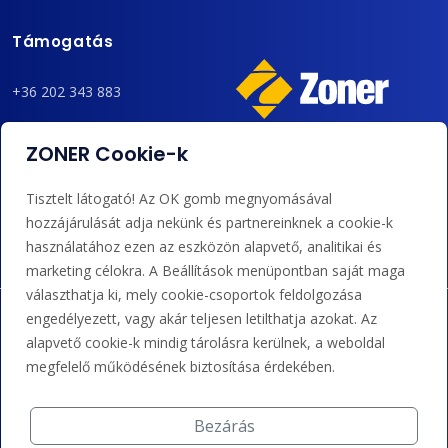
Támogatás
+36 202 343 883
admin@zoner.hu
ZONER Cookie-k
Elfogadunk kártyás fizetést, Google/Apple Pay-t, banki
Tisztelt látogató! Az OK gomb megnyomásával
átutalást és kreditet.
hozzájárulását adja nekünk és partnereinknek a cookie-k
használatához ezen az eszközön alapvető, analitikai és
marketing célokra. A Beállítások menüpontban saját maga
választhatja ki, mely cookie-csoportok feldolgozása
engedélyezett, vagy akár teljesen letilthatja azokat. Az
alapvető cookie-k mindig tárolásra kerülnek, a weboldal
megfelelő működésének biztosítása érdekében.
Bezárás