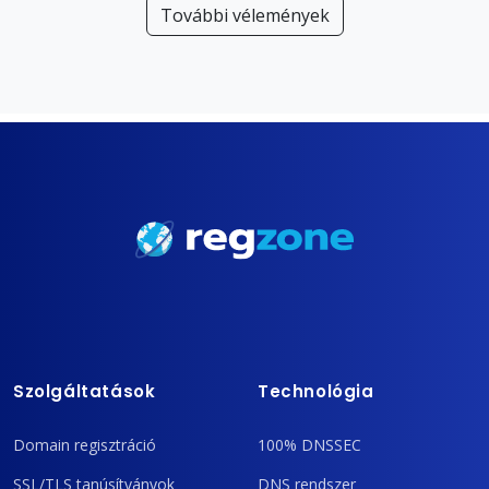
További vélemények
Szolgáltatások
Technológia
Domain regisztráció
100% DNSSEC
SSL/TLS tanúsítványok
DNS rendszer