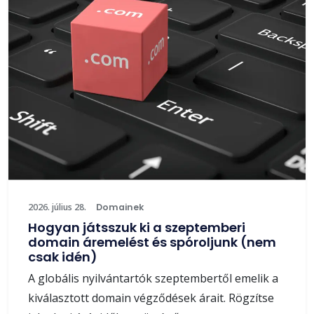
2026. július 28.
Domainek
Hogyan játsszuk ki a szeptemberi
domain áremelést és spóroljunk (nem
csak idén)
A globális nyilvántartók szeptembertől emelik a
kiválasztott domain végződések árait. Rögzítse