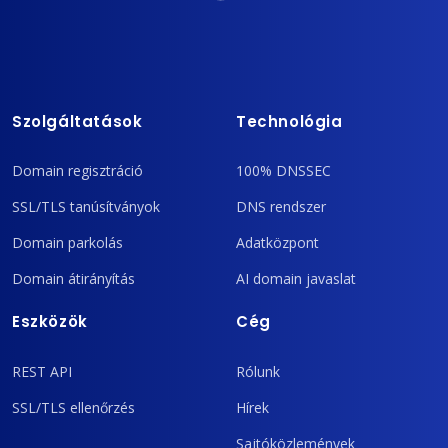
Szolgáltatások
Technológia
Domain regisztráció
100% DNSSEC
SSL/TLS tanúsítványok
DNS rendszer
Domain parkolás
Adatközpont
Domain átirányítás
AI domain javaslat
Eszközök
Cég
REST API
Rólunk
SSL/TLS ellenőrzés
Hírek
Sajtóközlemények