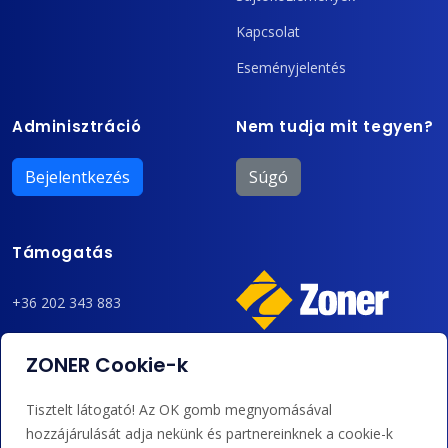
Kapcsolat
Eseményjelentés
Adminisztráció
Nem tudja mit tegyen?
Bejelentkezés
Súgó
Támogatás
+36 202 343 883
admin@zoner.hu
ZONER Cookie-k
Elfogadunk kártyás fizetést, Google/Apple Pay-t, banki
Tisztelt látogató! Az OK gomb megnyomásával
átutalást és kreditet.
hozzájárulását adja nekünk és partnereinknek a cookie-k