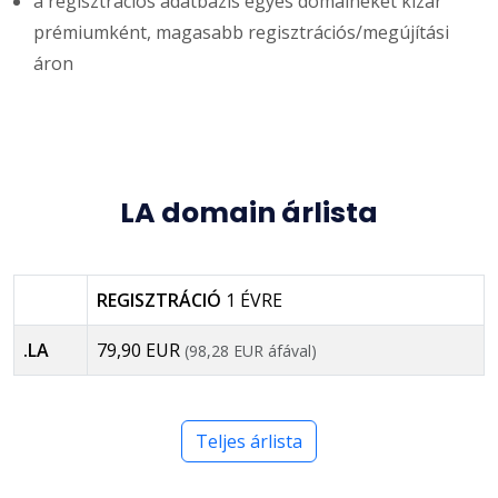
a regisztrációs adatbázis egyes domaineket kizár
prémiumként, magasabb regisztrációs/megújítási
áron
LA domain árlista
REGISZTRÁCIÓ
1 ÉVRE
.LA
79,90 EUR
(98,28 EUR áfával)
Teljes árlista