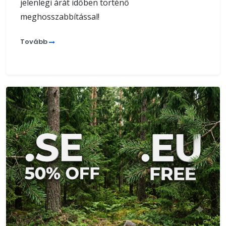
jelenlegi árát időben történő
meghosszabbítással!
Tovább