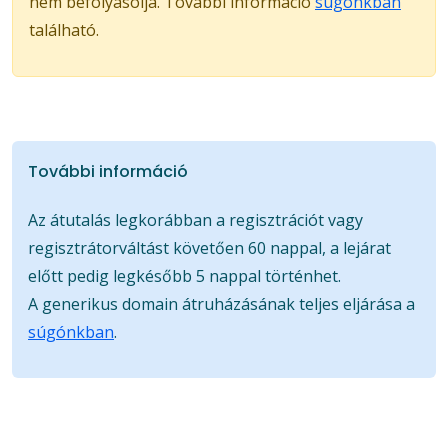
nem befolyásolja. További információ
súgónkban
található.
További információ
Az átutalás legkorábban a regisztrációt vagy
regisztrátorváltást követően 60 nappal, a lejárat
előtt pedig legkésőbb 5 nappal történhet.
A generikus domain átruházásának teljes eljárása a
súgónkban
.