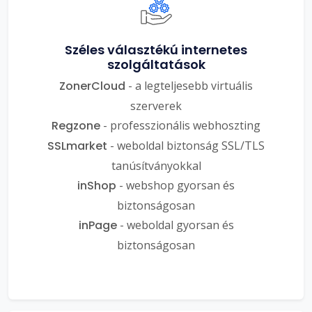
Széles választékú internetes
szolgáltatások
ZonerCloud
- a legteljesebb virtuális
szerverek
Regzone
- professzionális webhoszting
SSLmarket
- weboldal biztonság SSL/TLS
tanúsítványokkal
inShop
- webshop gyorsan és
biztonságosan
inPage
- weboldal gyorsan és
biztonságosan