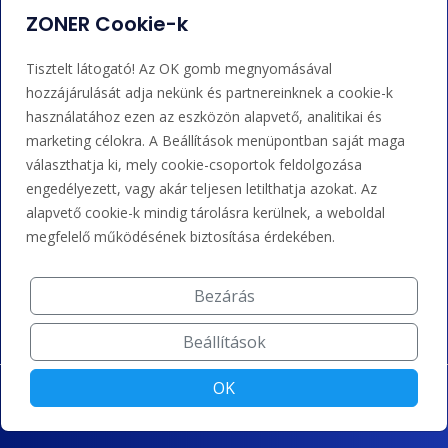
ZONER Cookie-k
Bejelentkezés
Súgó
Tisztelt látogató! Az OK gomb megnyomásával
hozzájárulását adja nekünk és partnereinknek a cookie-k
használatához ezen az eszközön alapvető, analitikai és
Támogatás
marketing célokra. A Beállítások menüpontban saját maga
választhatja ki, mely cookie-csoportok feldolgozása
+36 202 343 883
engedélyezett, vagy akár teljesen letilthatja azokat. Az
admin@zoner.hu
alapvető cookie-k mindig tárolásra kerülnek, a weboldal
megfelelő működésének biztosítása érdekében.
Elfogadunk kártyás fizetést, Google/Apple Pay-t, banki
átutalást és kreditet.
Bezárás
Beállítások
OK