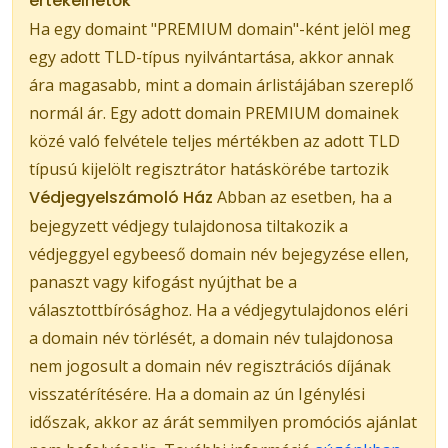
értékelhetők
Ha egy domaint "PREMIUM domain"-ként jelöl meg
egy adott TLD-típus nyilvántartása, akkor annak
ára magasabb, mint a domain árlistájában szereplő
normál ár. Egy adott domain PREMIUM domainek
közé való felvétele teljes mértékben az adott TLD
típusú kijelölt regisztrátor hatáskörébe tartozik
Védjegyelszámoló Ház
Abban az esetben, ha a
bejegyzett védjegy tulajdonosa tiltakozik a
védjeggyel egybeeső domain név bejegyzése ellen,
panaszt vagy kifogást nyújthat be a
választottbírósághoz. Ha a védjegytulajdonos eléri
a domain név törlését, a domain név tulajdonosa
nem jogosult a domain név regisztrációs díjának
visszatérítésére. Ha a domain az ún Igénylési
időszak, akkor az árát semmilyen promóciós ajánlat