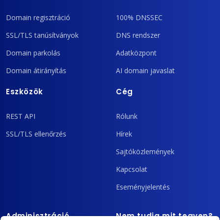
Domain regisztráció
100% DNSSEC
SSL/TLS tanúsítványok
DNS rendszer
Domain parkolás
Adatközpont
Domain átirányítás
AI domain javaslat
Eszközök
Cég
REST API
Rólunk
SSL/TLS ellenőrzés
Hírek
Sajtóközlemények
Kapcsolat
Eseményjelentés
Adminisztráció
Nem tudja mit tegyen?