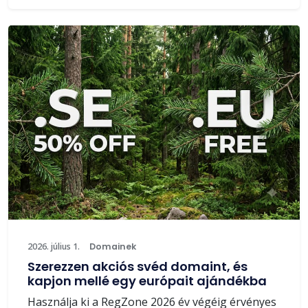
2026. július 1.
Domainek
Szerezzen akciós svéd domaint, és
kapjon mellé egy európait ajándékba
Használja ki a RegZone 2026 év végéig érvényes