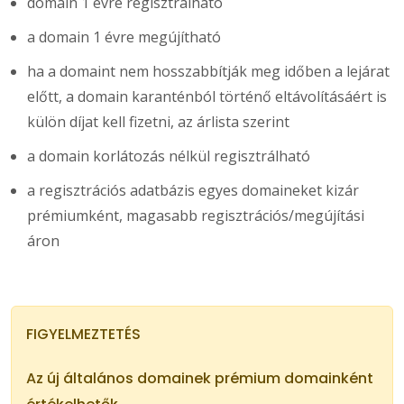
domain 1 évre regisztrálható
a domain 1 évre megújítható
ha a domaint nem hosszabbítják meg időben a lejárat
előtt, a domain karanténból történő eltávolításáért is
külön díjat kell fizetni, az árlista szerint
a domain korlátozás nélkül regisztrálható
a regisztrációs adatbázis egyes domaineket kizár
prémiumként, magasabb regisztrációs/megújítási
áron
FIGYELMEZTETÉS
Az új általános domainek prémium domainként