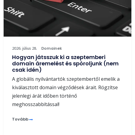
2026. július 28.
Domainek
Hogyan játsszuk ki a szeptemberi
domain áremelést és spóroljunk (nem
csak idén)
A globális nyilvántartók szeptembertől emelik a
kiválasztott domain végződések árait. Rögzítse
jelenlegi árát időben történő
meghosszabbítással!
Tovább