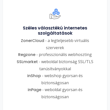
Széles választékú internetes
szolgáltatások
ZonerCloud
- a legteljesebb virtuális
szerverek
Regzone
- professzionális webhoszting
SSLmarket
- weboldal biztonság SSL/TLS
tanúsítványokkal
inShop
- webshop gyorsan és
biztonságosan
inPage
- weboldal gyorsan és
biztonságosan