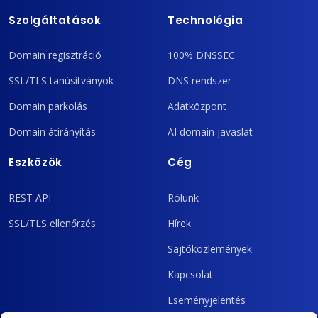
Szolgáltatások
Technológia
Domain regisztráció
100% DNSSEC
SSL/TLS tanúsítványok
DNS rendszer
Domain parkolás
Adatközpont
Domain átirányítás
AI domain javaslat
Eszközök
Cég
REST API
Rólunk
SSL/TLS ellenőrzés
Hírek
Sajtóközlemények
Kapcsolat
Eseményjelentés