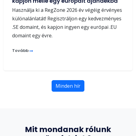
kapjon mellé egy európait ajándékba
Használja ki a RegZone 2026 év végéig érvényes
különalánlatát! Regisztráljon egy kedvezményes
.SE domaint, és kapjon ingyen egy európai .EU
domaint egy évre.
Tovább
Minden hír
Mit mondanak rólunk