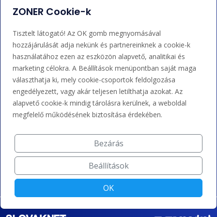
ZONER Cookie-k
Adminisztráció
Nem tudja mit tegyen?
Tisztelt látogató! Az OK gomb megnyomásával
Bejelentkezés
Súgó
hozzájárulását adja nekünk és partnereinknek a cookie-k
használatához ezen az eszközön alapvető, analitikai és
marketing célokra. A Beállítások menüpontban saját maga
Támogatás
választhatja ki, mely cookie-csoportok feldolgozása
engedélyezett, vagy akár teljesen letilthatja azokat. Az
+36 202 343 883
alapvető cookie-k mindig tárolásra kerülnek, a weboldal
megfelelő működésének biztosítása érdekében.
admin@zoner.hu
Bezárás
Elfogadunk kártyás fizetést, Google/Apple Pay-t, banki
átutalást és kreditet.
Beállítások
OK