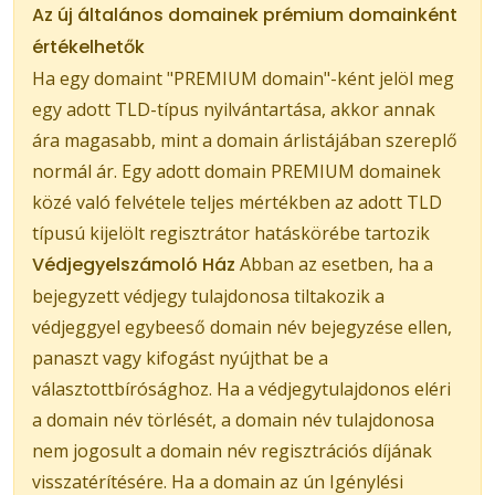
Az új általános domainek prémium domainként
értékelhetők
Ha egy domaint "PREMIUM domain"-ként jelöl meg
egy adott TLD-típus nyilvántartása, akkor annak
ára magasabb, mint a domain árlistájában szereplő
normál ár. Egy adott domain PREMIUM domainek
közé való felvétele teljes mértékben az adott TLD
típusú kijelölt regisztrátor hatáskörébe tartozik
Védjegyelszámoló Ház
Abban az esetben, ha a
bejegyzett védjegy tulajdonosa tiltakozik a
védjeggyel egybeeső domain név bejegyzése ellen,
panaszt vagy kifogást nyújthat be a
választottbírósághoz. Ha a védjegytulajdonos eléri
a domain név törlését, a domain név tulajdonosa
nem jogosult a domain név regisztrációs díjának
visszatérítésére. Ha a domain az ún Igénylési