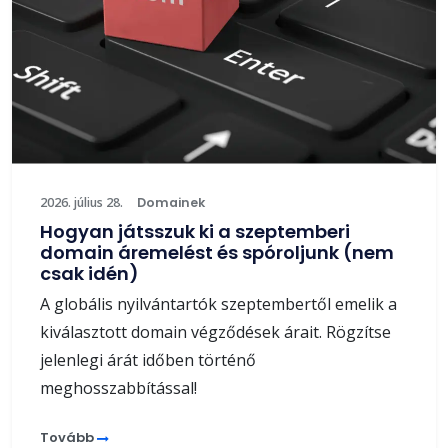
2026. július 28.
Domainek
Hogyan játsszuk ki a szeptemberi
domain áremelést és spóroljunk (nem
csak idén)
A globális nyilvántartók szeptembertől emelik a
kiválasztott domain végződések árait. Rögzítse
jelenlegi árát időben történő
meghosszabbítással!
Tovább