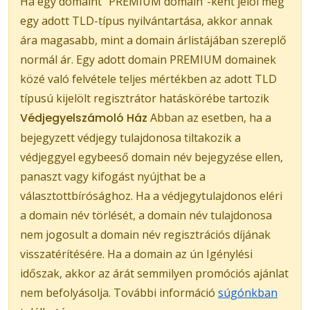
Ha egy domaint "PREMIUM domain"-ként jelöl meg
egy adott TLD-típus nyilvántartása, akkor annak
ára magasabb, mint a domain árlistájában szereplő
normál ár. Egy adott domain PREMIUM domainek
közé való felvétele teljes mértékben az adott TLD
típusú kijelölt regisztrátor hatáskörébe tartozik
Védjegyelszámoló Ház
Abban az esetben, ha a
bejegyzett védjegy tulajdonosa tiltakozik a
védjeggyel egybeeső domain név bejegyzése ellen,
panaszt vagy kifogást nyújthat be a
választottbírósághoz. Ha a védjegytulajdonos eléri
a domain név törlését, a domain név tulajdonosa
nem jogosult a domain név regisztrációs díjának
visszatérítésére. Ha a domain az ún Igénylési
időszak, akkor az árát semmilyen promóciós ajánlat
nem befolyásolja. További információ
súgónkban