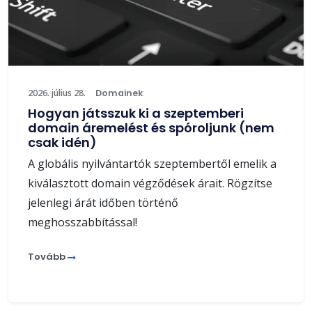
2026. július 28.
Domainek
Hogyan játsszuk ki a szeptemberi
domain áremelést és spóroljunk (nem
csak idén)
A globális nyilvántartók szeptembertől emelik a
kiválasztott domain végződések árait. Rögzítse
jelenlegi árát időben történő
meghosszabbítással!
Tovább