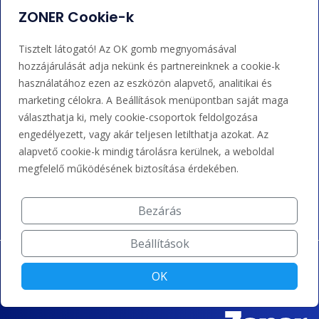
Bejelentkezés
Súgó
ZONER Cookie-k
Tisztelt látogató! Az OK gomb megnyomásával
Támogatás
hozzájárulását adja nekünk és partnereinknek a cookie-k
használatához ezen az eszközön alapvető, analitikai és
+36 202 343 883
marketing célokra. A Beállítások menüpontban saját maga
választhatja ki, mely cookie-csoportok feldolgozása
admin@zoner.hu
engedélyezett, vagy akár teljesen letilthatja azokat. Az
alapvető cookie-k mindig tárolásra kerülnek, a weboldal
Elfogadunk kártyás fizetést, Google/Apple Pay-t, banki
megfelelő működésének biztosítása érdekében.
átutalást és kreditet.
Bezárás
Beállítások
OK