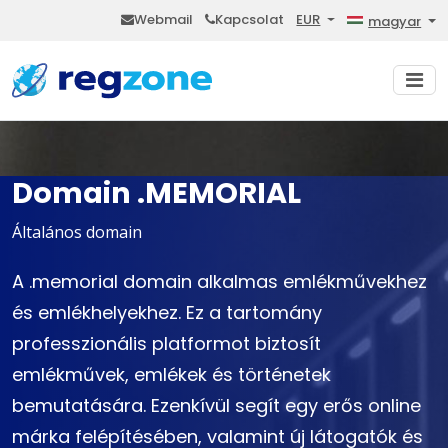
Webmail
Kapcsolat
EUR
magyar
Domain .MEMORIAL
Általános domain
A .memorial domain alkalmas emlékművekhez
és emlékhelyekhez. Ez a tartomány
professzionális platformot biztosít
emlékművek, emlékek és történetek
bemutatására. Ezenkívül segít egy erős online
márka felépítésében, valamint új látogatók és