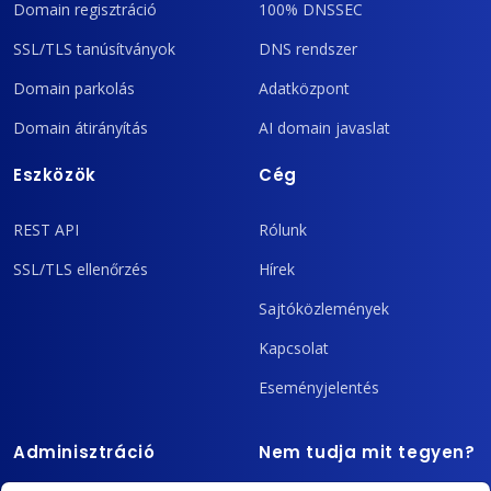
Domain regisztráció
100% DNSSEC
SSL/TLS tanúsítványok
DNS rendszer
Domain parkolás
Adatközpont
Domain átirányítás
AI domain javaslat
Eszközök
Cég
REST API
Rólunk
SSL/TLS ellenőrzés
Hírek
Sajtóközlemények
Kapcsolat
Eseményjelentés
Adminisztráció
Nem tudja mit tegyen?