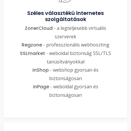
Széles választékú internetes
szolgáltatások
ZonerCloud
- a legteljesebb virtuális
szerverek
Regzone
- professzionális webhoszting
SSLmarket
- weboldal biztonság SSL/TLS
tanúsítványokkal
inShop
- webshop gyorsan és
biztonságosan
inPage
- weboldal gyorsan és
biztonságosan