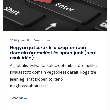
2026. július 28.
Domainek
Hogyan játsszuk ki a szeptemberi
domain áremelést és spóroljunk (nem
csak idén)
A globális nyilvántartók szeptembertől emelik a
kiválasztott domain végződések árait. Rögzítse
jelenlegi árát időben történő
meghosszabbítással!
Tovább