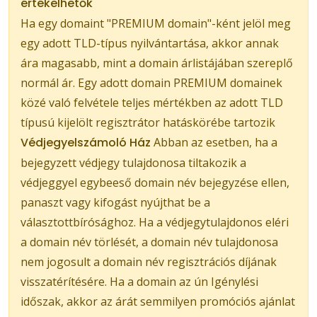
értékelhetők
Ha egy domaint "PREMIUM domain"-ként jelöl meg
egy adott TLD-típus nyilvántartása, akkor annak
ára magasabb, mint a domain árlistájában szereplő
normál ár. Egy adott domain PREMIUM domainek
közé való felvétele teljes mértékben az adott TLD
típusú kijelölt regisztrátor hatáskörébe tartozik
Védjegyelszámoló Ház
Abban az esetben, ha a
bejegyzett védjegy tulajdonosa tiltakozik a
védjeggyel egybeeső domain név bejegyzése ellen,
panaszt vagy kifogást nyújthat be a
választottbírósághoz. Ha a védjegytulajdonos eléri
a domain név törlését, a domain név tulajdonosa
nem jogosult a domain név regisztrációs díjának
visszatérítésére. Ha a domain az ún Igénylési
időszak, akkor az árát semmilyen promóciós ajánlat