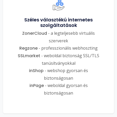
Széles választékú internetes
szolgáltatások
ZonerCloud
- a legteljesebb virtuális
szerverek
Regzone
- professzionális webhoszting
SSLmarket
- weboldal biztonság SSL/TLS
tanúsítványokkal
inShop
- webshop gyorsan és
biztonságosan
inPage
- weboldal gyorsan és
biztonságosan