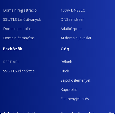
Domain regisztráció
100% DNSSEC
SSL/TLS tanúsítványok
DNS rendszer
Domain parkolás
Adatközpont
Domain átirányítás
AI domain javaslat
Eszközök
Cég
REST API
Rólunk
SSL/TLS ellenőrzés
Hírek
Sajtóközlemények
Kapcsolat
Eseményjelentés
Adminisztráció
Nem tudja mit tegyen?