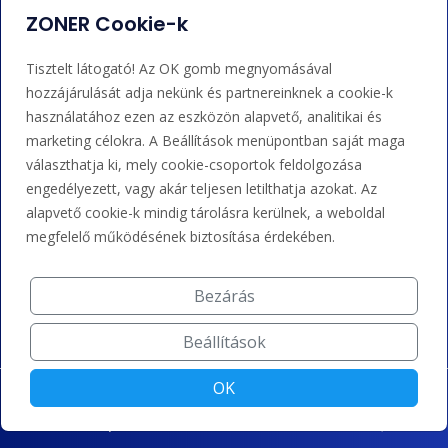
ZONER Cookie-k
Bejelentkezés
Súgó
Tisztelt látogató! Az OK gomb megnyomásával
hozzájárulását adja nekünk és partnereinknek a cookie-k
használatához ezen az eszközön alapvető, analitikai és
Támogatás
marketing célokra. A Beállítások menüpontban saját maga
választhatja ki, mely cookie-csoportok feldolgozása
+36 202 343 883
engedélyezett, vagy akár teljesen letilthatja azokat. Az
admin@zoner.hu
alapvető cookie-k mindig tárolásra kerülnek, a weboldal
megfelelő működésének biztosítása érdekében.
Elfogadunk kártyás fizetést, Google/Apple Pay-t, banki
átutalást és kreditet.
Bezárás
Beállítások
OK