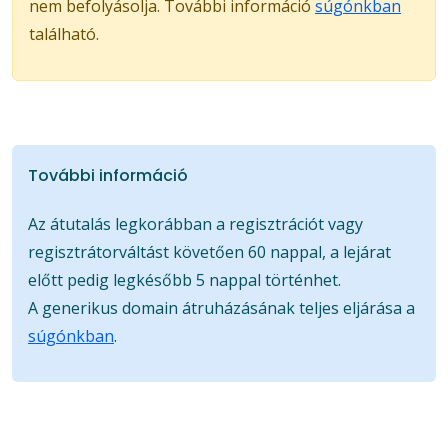
nem befolyásolja. További információ
súgónkban
található.
További információ
Az átutalás legkorábban a regisztrációt vagy
regisztrátorváltást követően 60 nappal, a lejárat
előtt pedig legkésőbb 5 nappal történhet.
A generikus domain átruházásának teljes eljárása a
súgónkban
.