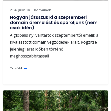
2026. július 28.
Domainek
Hogyan játsszuk ki a szeptemberi
domain áremelést és spóroljunk (nem
csak idén)
A globális nyilvántartók szeptembertől emelik a
kiválasztott domain végződések árait. Rögzítse
jelenlegi árát időben történő
meghosszabbítással!
Tovább