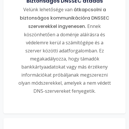
Biztonságos DNSSEC átadás
Velünk lehetősége van
átkapcsolni a
biztonságos kommunikációra DNSSEC
szerverekkel ingyenesen.
Ennek
köszönhetően a doménje aláírásra és
védelemre kerül a számítógépe és a
szerver közötti adatforgalomban. Ez
megakadályozza, hogy támadók
bankkártyaadatokat vagy más érzékeny
információkat próbáljanak megszerezni
olyan módszerekkel, amelyek a nem védett
DNS-szervereket fenyegetik.