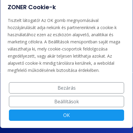
ZONER Cookie-k
+36 202 343 883
Tisztelt látogató! Az OK gomb megnyomásával
admin@zoner.hu
hozzájárulását adja nekünk és partnereinknek a cookie-k
használatához ezen az eszközön alapvető, analitikai és
marketing célokra. A Beállítások menüpontban saját maga
Elfogadunk kártyás fizetést, Google/Apple Pay-t, banki
átutalást és kreditet.
választhatja ki, mely cookie-csoportok feldolgozása
engedélyezett, vagy akár teljesen letilthatja azokat. Az
alapvető cookie-k mindig tárolásra kerülnek, a weboldal
megfelelő működésének biztosítása érdekében.
Bezárás
Beállítások
OK