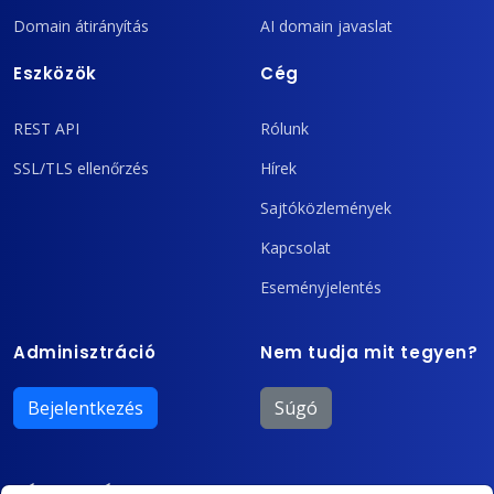
Domain átirányítás
AI domain javaslat
Eszközök
Cég
REST API
Rólunk
SSL/TLS ellenőrzés
Hírek
Sajtóközlemények
Kapcsolat
Eseményjelentés
Adminisztráció
Nem tudja mit tegyen?
Bejelentkezés
Súgó
Támogatás