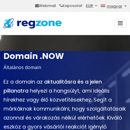
Webmail
Kapcsolat
EUR
magyar
Domain .NOW
Általános domain
Ez a domain az
aktualitásra és a jelen
pillanatra
helyezi a hangsúlyt, ami ideális
hírekhez vagy élő közvetítésekhez. Segít a
márkáknak kommunikálni, hogy szolgáltatásaik
azonnal és várakozás nélkül elérhetőek. Kiváló
eszköz a gyors vásárlói reakciót igénylő