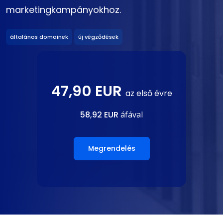
marketingkampányokhoz.
általános domainek
új végződések
47,90 EUR
az első évre
58,92 EUR
áfával
Megrendelés