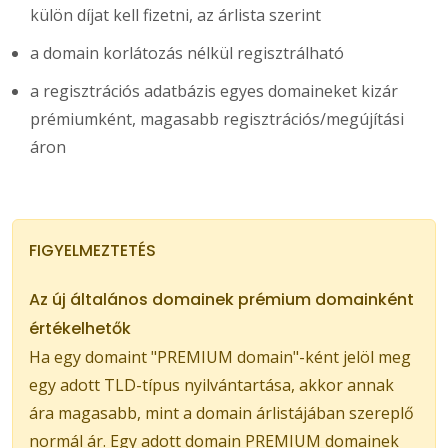
külön díjat kell fizetni, az árlista szerint
a domain korlátozás nélkül regisztrálható
a regisztrációs adatbázis egyes domaineket kizár
prémiumként, magasabb regisztrációs/megújítási
áron
FIGYELMEZTETÉS
Az új általános domainek prémium domainként
értékelhetők
Ha egy domaint "PREMIUM domain"-ként jelöl meg
egy adott TLD-típus nyilvántartása, akkor annak
ára magasabb, mint a domain árlistájában szereplő
normál ár. Egy adott domain PREMIUM domainek