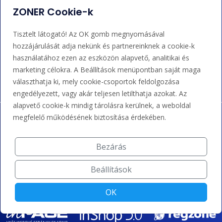
+36 202 343 883
ZONER Cookie-k
admin@zoner.hu
Tisztelt látogató! Az OK gomb megnyomásával
hozzájárulását adja nekünk és partnereinknek a cookie-k
Elfogadunk kártyás fizetést, Google/Apple Pay-t, banki
használatához ezen az eszközön alapvető, analitikai és
átutalást és kreditet.
marketing célokra. A Beállítások menüpontban saját maga
választhatja ki, mely cookie-csoportok feldolgozása
engedélyezett, vagy akár teljesen letilthatja azokat. Az
alapvető cookie-k mindig tárolásra kerülnek, a weboldal
megfelelő működésének biztosítása érdekében.
Bezárás
Beállítások
OK