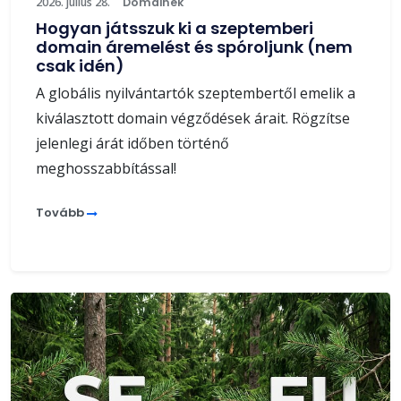
2026. július 28.
Domainek
Hogyan játsszuk ki a szeptemberi
domain áremelést és spóroljunk (nem
csak idén)
A globális nyilvántartók szeptembertől emelik a
kiválasztott domain végződések árait. Rögzítse
jelenlegi árát időben történő
meghosszabbítással!
Tovább