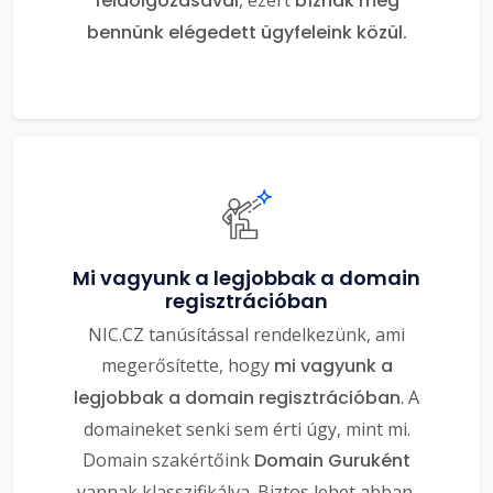
feldolgozásával
, ezért
bíznak meg
bennünk elégedett ügyfeleink közül.
Mi vagyunk a legjobbak a domain
regisztrációban
NIC.CZ tanúsítással rendelkezünk, ami
megerősítette, hogy
mi vagyunk a
legjobbak a domain regisztrációban
. A
domaineket senki sem érti úgy, mint mi.
Domain szakértőink
Domain Guruként
vannak klasszifikálva. Biztos lehet abban,