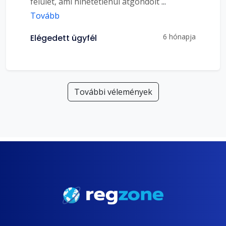
felület, ami hihetetlenül átgondolt
...
Tovább
6 hónapja
Elégedett ügyfél
További vélemények