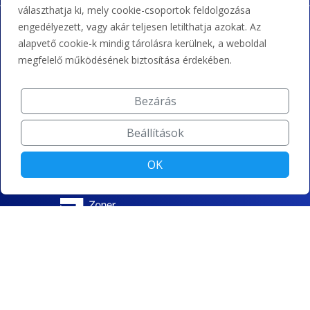
választhatja ki, mely cookie-csoportok feldolgozása
engedélyezett, vagy akár teljesen letilthatja azokat. Az
alapvető cookie-k mindig tárolásra kerülnek, a weboldal
megfelelő működésének biztosítása érdekében.
Bezárás
Beállítások
OK
© ZONER Kft.|
Sütibeállítások módosítása
|
Adatvédelem
|