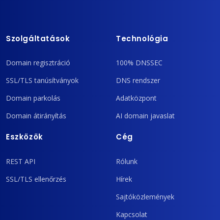
Szolgáltatások
Technológia
Domain regisztráció
100% DNSSEC
SSL/TLS tanúsítványok
DNS rendszer
Domain parkolás
Adatközpont
Domain átirányítás
AI domain javaslat
Eszközök
Cég
REST API
Rólunk
SSL/TLS ellenőrzés
Hírek
Sajtóközlemények
Kapcsolat