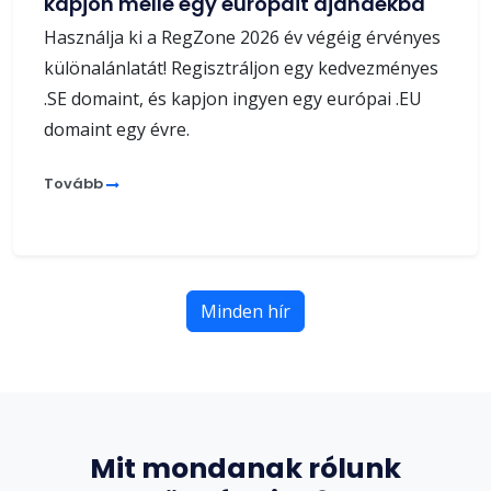
kapjon mellé egy európait ajándékba
Használja ki a RegZone 2026 év végéig érvényes
különalánlatát! Regisztráljon egy kedvezményes
.SE domaint, és kapjon ingyen egy európai .EU
domaint egy évre.
Tovább
Minden hír
Mit mondanak rólunk