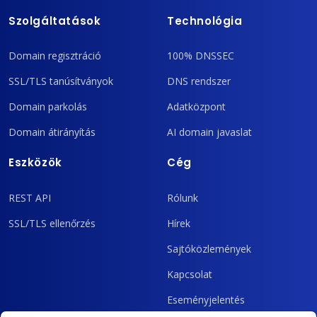
Szolgáltatások
Technológia
Domain regisztráció
100% DNSSEC
SSL/TLS tanúsítványok
DNS rendszer
Domain parkolás
Adatközpont
Domain átirányítás
AI domain javaslat
Eszközök
Cég
REST API
Rólunk
SSL/TLS ellenőrzés
Hírek
Sajtóközlemények
Kapcsolat
Eseményjelentés