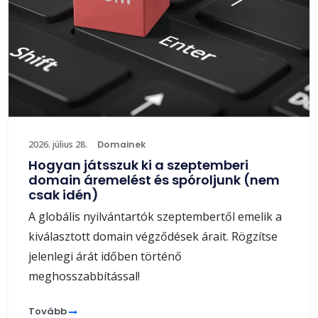
2026. július 28.
Domainek
Hogyan játsszuk ki a szeptemberi
domain áremelést és spóroljunk (nem
csak idén)
A globális nyilvántartók szeptembertől emelik a
kiválasztott domain végződések árait. Rögzítse
jelenlegi árát időben történő
meghosszabbítással!
Tovább