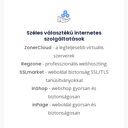
Széles választékú internetes
szolgáltatások
ZonerCloud
- a legteljesebb virtuális
szerverek
Regzone
- professzionális webhoszting
SSLmarket
- weboldal biztonság SSL/TLS
tanúsítványokkal
inShop
- webshop gyorsan és
biztonságosan
inPage
- weboldal gyorsan és
biztonságosan