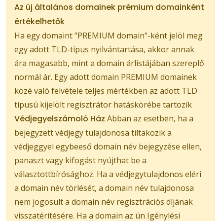
Az új általános domainek prémium domainként
értékelhetők
Ha egy domaint "PREMIUM domain"-ként jelöl meg
egy adott TLD-típus nyilvántartása, akkor annak
ára magasabb, mint a domain árlistájában szereplő
normál ár. Egy adott domain PREMIUM domainek
közé való felvétele teljes mértékben az adott TLD
típusú kijelölt regisztrátor hatáskörébe tartozik
Védjegyelszámoló Ház
Abban az esetben, ha a
bejegyzett védjegy tulajdonosa tiltakozik a
védjeggyel egybeeső domain név bejegyzése ellen,
panaszt vagy kifogást nyújthat be a
választottbírósághoz. Ha a védjegytulajdonos eléri
a domain név törlését, a domain név tulajdonosa
nem jogosult a domain név regisztrációs díjának
visszatérítésére. Ha a domain az ún Igénylési