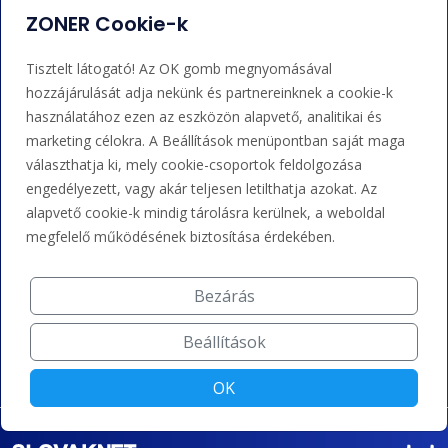
ZONER Cookie-k
Adminisztráció
Nem tudja mit tegyen?
Tisztelt látogató! Az OK gomb megnyomásával
Bejelentkezés
Súgó
hozzájárulását adja nekünk és partnereinknek a cookie-k
használatához ezen az eszközön alapvető, analitikai és
marketing célokra. A Beállítások menüpontban saját maga
Támogatás
választhatja ki, mely cookie-csoportok feldolgozása
engedélyezett, vagy akár teljesen letilthatja azokat. Az
+36 202 343 883
alapvető cookie-k mindig tárolásra kerülnek, a weboldal
megfelelő működésének biztosítása érdekében.
admin@zoner.hu
Bezárás
Elfogadunk kártyás fizetést, Google/Apple Pay-t, banki
átutalást és kreditet.
Beállítások
OK