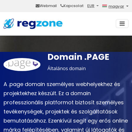
Webmail
Kapcsolat
EUR
magyar
Domain .PAGE
Általános domain
A .page domain személyes webhelyekhez és
projektekhez készült. Ez a domain
professzionális platformot biztosít személyes
tevékenységek, projektek és szolgáltatások
bemutatásához. Ezenkívül segít egy erős online
márka felépítésében, valamint új látogatók és