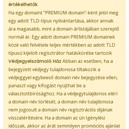
értékelhetők
Ha egy domaint "PREMIUM domain"-ként jelöl meg
egy adott TLD-típus nyilvántartása, akkor annak
ára magasabb, mint a domain árlistájában szereplő
normál ár. Egy adott domain PREMIUM domainek
közé való felvétele teljes mértékben az adott TLD
típusú kijelölt regisztrátor hatáskörébe tartozik
Védjegyelszámoló Ház
Abban az esetben, ha a
bejegyzett védjegy tulajdonosa tiltakozik a
védjeggyel egybeeső domain név bejegyzése ellen,
panaszt vagy kifogást nyújthat be a
választottbírósághoz. Ha a védjegytulajdonos eléri
a domain név törlését, a domain név tulajdonosa
nem jogosult a domain név regisztrációs díjának
visszatérítésére. Ha a domain az ún Igénylési
időszak, akkor az árát semmilyen promóciós ajánlat