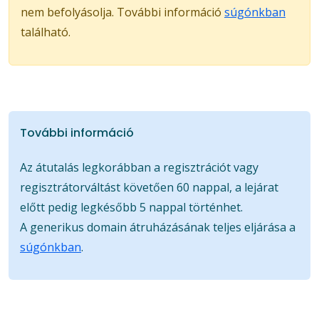
nem befolyásolja. További információ
súgónkban
található.
További információ
Az átutalás legkorábban a regisztrációt vagy
regisztrátorváltást követően 60 nappal, a lejárat
előtt pedig legkésőbb 5 nappal történhet.
A generikus domain átruházásának teljes eljárása a
súgónkban
.