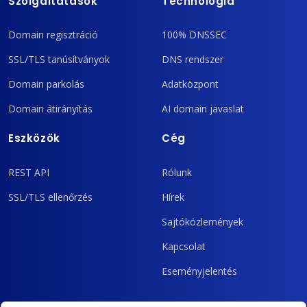
Szolgáltatások
Technológia
Domain regisztráció
100% DNSSEC
SSL/TLS tanúsítványok
DNS rendszer
Domain parkolás
Adatközpont
Domain átirányítás
AI domain javaslat
Eszközök
Cég
REST API
Rólunk
SSL/TLS ellenőrzés
Hírek
Sajtóközlemények
Kapcsolat
Eseményjelentés