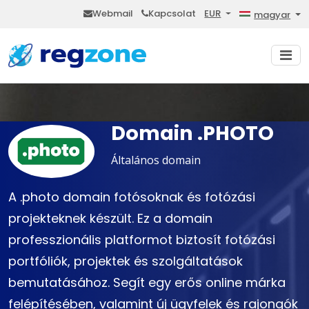
Webmail
Kapcsolat
EUR
magyar
Domain .PHOTO
Általános domain
A .photo domain fotósoknak és fotózási
projekteknek készült. Ez a domain
professzionális platformot biztosít fotózási
portfóliók, projektek és szolgáltatások
bemutatásához. Segít egy erős online márka
felépítésében, valamint új ügyfelek és rajongók