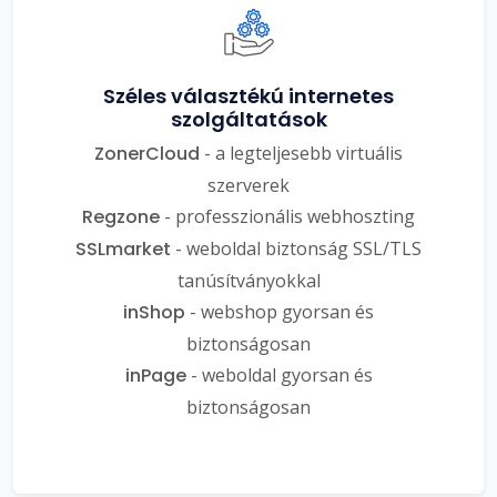
Széles választékú internetes
szolgáltatások
ZonerCloud
- a legteljesebb virtuális
szerverek
Regzone
- professzionális webhoszting
SSLmarket
- weboldal biztonság SSL/TLS
tanúsítványokkal
inShop
- webshop gyorsan és
biztonságosan
inPage
- weboldal gyorsan és
biztonságosan