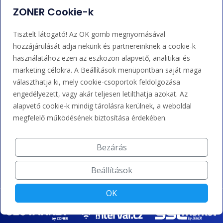
Adminisztráció
Nem tudja mit tegyen?
ZONER Cookie-k
Bejelentkezés
Súgó
Tisztelt látogató! Az OK gomb megnyomásával
hozzájárulását adja nekünk és partnereinknek a cookie-k
használatához ezen az eszközön alapvető, analitikai és
Támogatás
marketing célokra. A Beállítások menüpontban saját maga
választhatja ki, mely cookie-csoportok feldolgozása
+36 202 343 883
engedélyezett, vagy akár teljesen letilthatja azokat. Az
alapvető cookie-k mindig tárolásra kerülnek, a weboldal
admin@zoner.hu
megfelelő működésének biztosítása érdekében.
Elfogadunk kártyás fizetést, Google/Apple Pay-t, banki
Bezárás
átutalást és kreditet.
Beállítások
OK