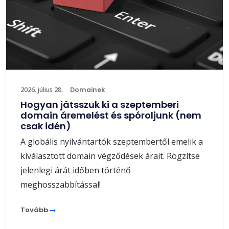
2026. július 28.
Domainek
Hogyan játsszuk ki a szeptemberi
domain áremelést és spóroljunk (nem
csak idén)
A globális nyilvántartók szeptembertől emelik a
kiválasztott domain végződések árait. Rögzítse
jelenlegi árát időben történő
meghosszabbítással!
Tovább