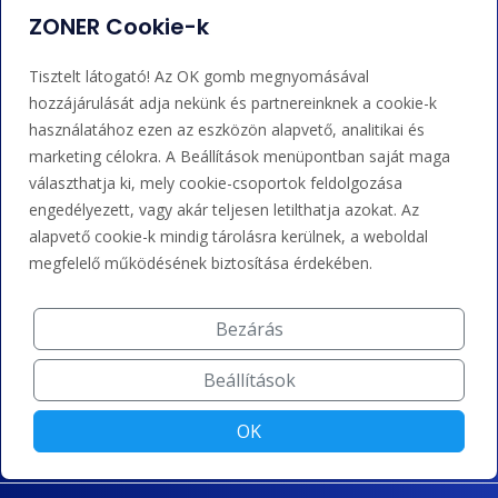
Eseményjelentés
ZONER Cookie-k
Adminisztráció
Nem tudja mit tegyen?
Tisztelt látogató! Az OK gomb megnyomásával
hozzájárulását adja nekünk és partnereinknek a cookie-k
Bejelentkezés
Súgó
használatához ezen az eszközön alapvető, analitikai és
marketing célokra. A Beállítások menüpontban saját maga
választhatja ki, mely cookie-csoportok feldolgozása
Támogatás
engedélyezett, vagy akár teljesen letilthatja azokat. Az
alapvető cookie-k mindig tárolásra kerülnek, a weboldal
megfelelő működésének biztosítása érdekében.
+36 202 343 883
admin@zoner.hu
Bezárás
Elfogadunk kártyás fizetést, Google/Apple Pay-t, banki
Beállítások
átutalást és kreditet.
OK