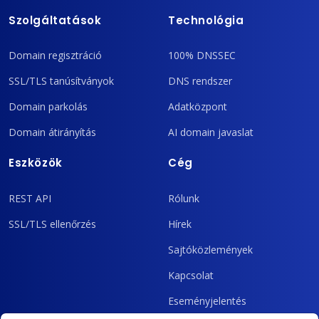
Szolgáltatások
Technológia
Domain regisztráció
100% DNSSEC
SSL/TLS tanúsítványok
DNS rendszer
Domain parkolás
Adatközpont
Domain átirányítás
AI domain javaslat
Eszközök
Cég
REST API
Rólunk
SSL/TLS ellenőrzés
Hírek
Sajtóközlemények
Kapcsolat
Eseményjelentés