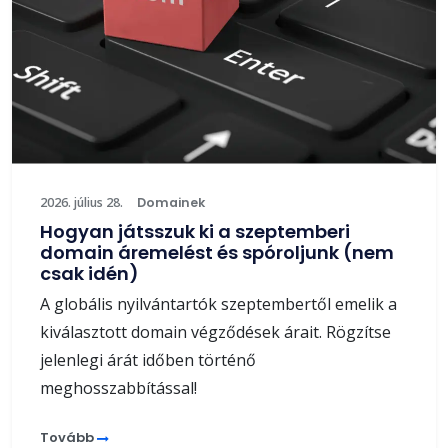
2026. július 28.
Domainek
Hogyan játsszuk ki a szeptemberi
domain áremelést és spóroljunk (nem
csak idén)
A globális nyilvántartók szeptembertől emelik a
kiválasztott domain végződések árait. Rögzítse
jelenlegi árát időben történő
meghosszabbítással!
Tovább