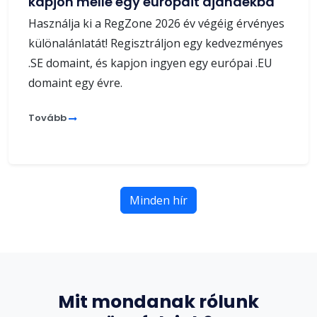
kapjon mellé egy európait ajándékba
Használja ki a RegZone 2026 év végéig érvényes
különalánlatát! Regisztráljon egy kedvezményes
.SE domaint, és kapjon ingyen egy európai .EU
domaint egy évre.
Tovább
Minden hír
Mit mondanak rólunk