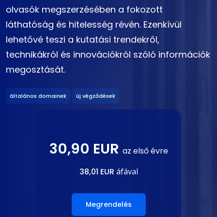
olvasók megszerzésében a fokozott
láthatóság és hitelesség révén. Ezenkívül
lehetővé teszi a kutatási trendekről,
technikákról és innovációkról szóló információk
megosztását.
általános domainek
új végződések
30,90 EUR
az első évre
38,01 EUR
áfával
Megrendelés