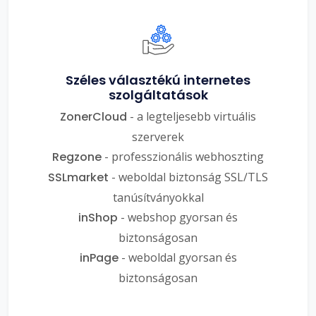
Széles választékú internetes
szolgáltatások
ZonerCloud
- a legteljesebb virtuális
szerverek
Regzone
- professzionális webhoszting
SSLmarket
- weboldal biztonság SSL/TLS
tanúsítványokkal
inShop
- webshop gyorsan és
biztonságosan
inPage
- weboldal gyorsan és
biztonságosan