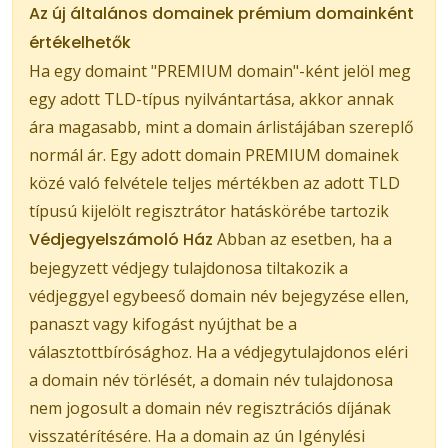
Az új általános domainek prémium domainként
értékelhetők
Ha egy domaint "PREMIUM domain"-ként jelöl meg
egy adott TLD-típus nyilvántartása, akkor annak
ára magasabb, mint a domain árlistájában szereplő
normál ár. Egy adott domain PREMIUM domainek
közé való felvétele teljes mértékben az adott TLD
típusú kijelölt regisztrátor hatáskörébe tartozik
Védjegyelszámoló Ház
Abban az esetben, ha a
bejegyzett védjegy tulajdonosa tiltakozik a
védjeggyel egybeeső domain név bejegyzése ellen,
panaszt vagy kifogást nyújthat be a
választottbírósághoz. Ha a védjegytulajdonos eléri
a domain név törlését, a domain név tulajdonosa
nem jogosult a domain név regisztrációs díjának
visszatérítésére. Ha a domain az ún Igénylési