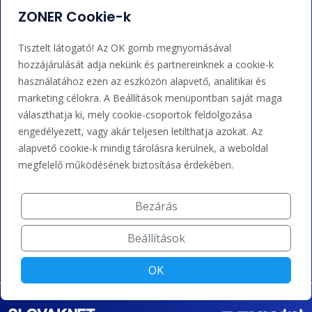
ZONER Cookie-k
Adminisztráció
Nem tudja mit tegyen?
Tisztelt látogató! Az OK gomb megnyomásával
Bejelentkezés
Súgó
hozzájárulását adja nekünk és partnereinknek a cookie-k
használatához ezen az eszközön alapvető, analitikai és
marketing célokra. A Beállítások menüpontban saját maga
Támogatás
választhatja ki, mely cookie-csoportok feldolgozása
engedélyezett, vagy akár teljesen letilthatja azokat. Az
+36 202 343 883
alapvető cookie-k mindig tárolásra kerülnek, a weboldal
megfelelő működésének biztosítása érdekében.
admin@zoner.hu
Bezárás
Elfogadunk kártyás fizetést, Google/Apple Pay-t, banki
átutalást és kreditet.
Beállítások
OK