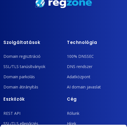
Szolgáltatások
Technológia
Domain regisztráció
100% DNSSEC
SSL/TLS tanúsítványok
DNS rendszer
Domain parkolás
Adatközpont
Domain átirányítás
AI domain javaslat
Eszközök
Cég
REST API
Rólunk
SSL/TLS ellenőrzés
Hírek