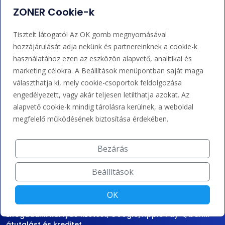
ZONER Cookie-k
Sajtóközlemények
Kapcsolat
Tisztelt látogató! Az OK gomb megnyomásával
hozzájárulását adja nekünk és partnereinknek a cookie-k
Eseményjelentés
használatához ezen az eszközön alapvető, analitikai és
marketing célokra. A Beállítások menüpontban saját maga
Adminisztráció
Nem tudja mit tegyen?
választhatja ki, mely cookie-csoportok feldolgozása
engedélyezett, vagy akár teljesen letilthatja azokat. Az
Bejelentkezés
Súgó
alapvető cookie-k mindig tárolásra kerülnek, a weboldal
megfelelő működésének biztosítása érdekében.
Támogatás
Bezárás
+36 202 343 883
Beállítások
admin@zoner.hu
OK
Elfogadunk kártyás fizetést, Google/Apple Pay-t, banki
átutalást és kreditet.