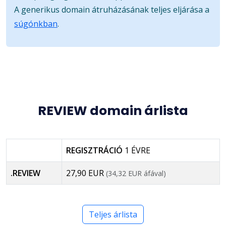
A generikus domain átruházásának teljes eljárása a
súgónkban
.
REVIEW domain árlista
REGISZTRÁCIÓ
1 ÉVRE
.REVIEW
27,90 EUR
(34,32 EUR áfával)
Teljes árlista