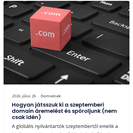
2026. július 28.
Domainek
Hogyan játsszuk ki a szeptemberi
domain áremelést és spóroljunk (nem
csak idén)
A globális nyilvántartók szeptembertől emelik a