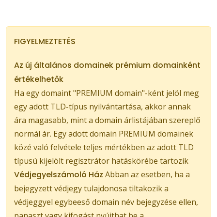
FIGYELMEZTETÉS
Az új általános domainek prémium domainként
értékelhetők
Ha egy domaint "PREMIUM domain"-ként jelöl meg
egy adott TLD-típus nyilvántartása, akkor annak
ára magasabb, mint a domain árlistájában szereplő
normál ár. Egy adott domain PREMIUM domainek
közé való felvétele teljes mértékben az adott TLD
típusú kijelölt regisztrátor hatáskörébe tartozik
Védjegyelszámoló Ház
Abban az esetben, ha a
bejegyzett védjegy tulajdonosa tiltakozik a
védjeggyel egybeeső domain név bejegyzése ellen,
panaszt vagy kifogást nyújthat be a