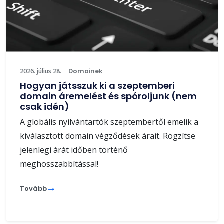
2026. július 28.
Domainek
Hogyan játsszuk ki a szeptemberi
domain áremelést és spóroljunk (nem
csak idén)
A globális nyilvántartók szeptembertől emelik a
kiválasztott domain végződések árait. Rögzítse
jelenlegi árát időben történő
meghosszabbítással!
Tovább