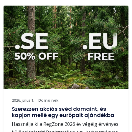
2026. július 1.
Domainek
Szerezzen akciós svéd domaint, és
kapjon mellé egy európait ajándékba
Használja ki a RegZone 2026 év végéig érvényes