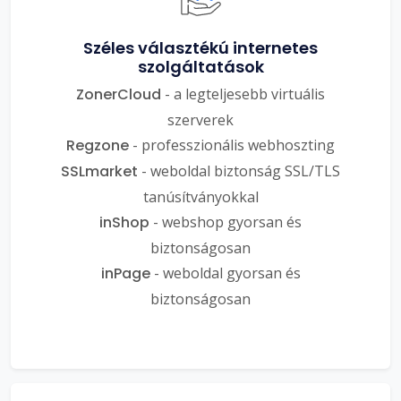
Széles választékú internetes
szolgáltatások
ZonerCloud
- a legteljesebb virtuális
szerverek
Regzone
- professzionális webhoszting
SSLmarket
- weboldal biztonság SSL/TLS
tanúsítványokkal
inShop
- webshop gyorsan és
biztonságosan
inPage
- weboldal gyorsan és
biztonságosan