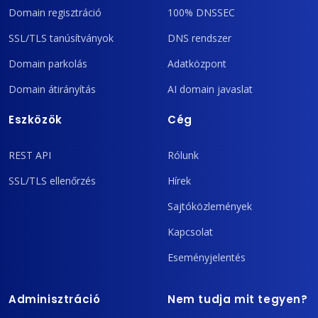
Domain regisztráció
100% DNSSEC
SSL/TLS tanúsítványok
DNS rendszer
Domain parkolás
Adatközpont
Domain átirányítás
AI domain javaslat
Eszközök
Cég
REST API
Rólunk
SSL/TLS ellenőrzés
Hírek
Sajtóközlemények
Kapcsolat
Eseményjelentés
Adminisztráció
Nem tudja mit tegyen?