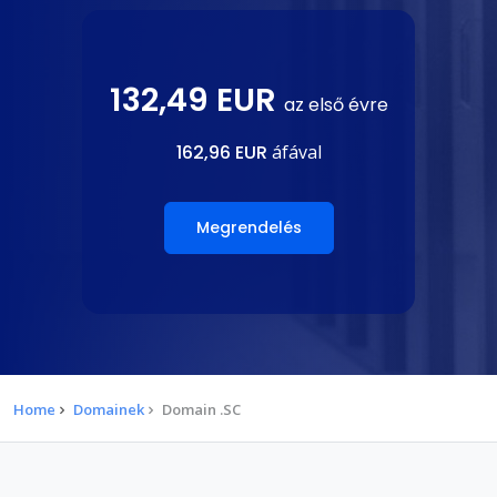
132,49 EUR
az első évre
162,96 EUR
áfával
Megrendelés
Home
Domainek
Domain .SC