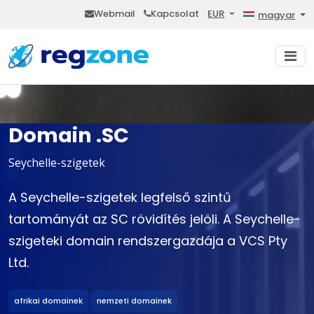
Webmail
Kapcsolat
EUR
magyar
Domain .SC
Seychelle-szigetek
A Seychelle-szigetek legfelső szintű
tartományát az SC rövidítés jelöli. A Seychelle-
szigeteki domain rendszergazdája a VCS Pty
Ltd.
afrikai domainek
nemzeti domainek