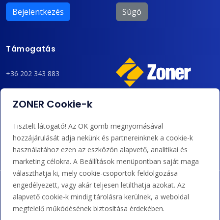
Bejelentkezés
Súgó
Támogatás
+36 202 343 883
admin@zoner.hu
ZONER Cookie-k
Elfogadunk kártyás fizetést, Google/Apple Pay-t, banki
Tisztelt látogató! Az OK gomb megnyomásával
átutalást és kreditet.
hozzájárulását adja nekünk és partnereinknek a cookie-k
használatához ezen az eszközön alapvető, analitikai és
marketing célokra. A Beállítások menüpontban saját maga
választhatja ki, mely cookie-csoportok feldolgozása
engedélyezett, vagy akár teljesen letilthatja azokat. Az
alapvető cookie-k mindig tárolásra kerülnek, a weboldal
megfelelő működésének biztosítása érdekében.