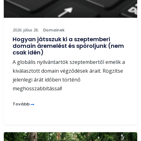
2026. július 28.
Domainek
Hogyan játsszuk ki a szeptemberi
domain áremelést és spóroljunk (nem
csak idén)
A globális nyilvántartók szeptembertől emelik a
kiválasztott domain végződések árait. Rögzítse
jelenlegi árát időben történő
meghosszabbítással!
Tovább