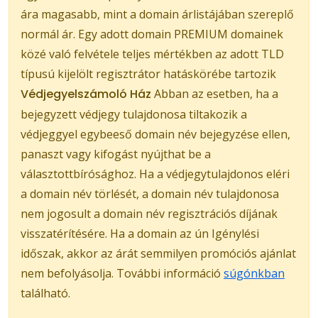
ára magasabb, mint a domain árlistájában szereplő
normál ár. Egy adott domain PREMIUM domainek
közé való felvétele teljes mértékben az adott TLD
típusú kijelölt regisztrátor hatáskörébe tartozik
Védjegyelszámoló Ház
Abban az esetben, ha a
bejegyzett védjegy tulajdonosa tiltakozik a
védjeggyel egybeeső domain név bejegyzése ellen,
panaszt vagy kifogást nyújthat be a
választottbírósághoz. Ha a védjegytulajdonos eléri
a domain név törlését, a domain név tulajdonosa
nem jogosult a domain név regisztrációs díjának
visszatérítésére. Ha a domain az ún Igénylési
időszak, akkor az árát semmilyen promóciós ajánlat
nem befolyásolja. További információ
súgónkban
található.