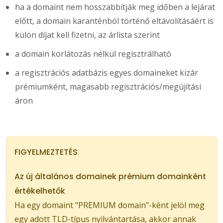
ha a domaint nem hosszabbítják meg időben a lejárat
előtt, a domain karanténból történő eltávolításáért is
külön díjat kell fizetni, az árlista szerint
a domain korlátozás nélkül regisztrálható
a regisztrációs adatbázis egyes domaineket kizár
prémiumként, magasabb regisztrációs/megújítási
áron
FIGYELMEZTETÉS
Az új általános domainek prémium domainként
értékelhetők
Ha egy domaint "PREMIUM domain"-ként jelöl meg
egy adott TLD-típus nyilvántartása, akkor annak