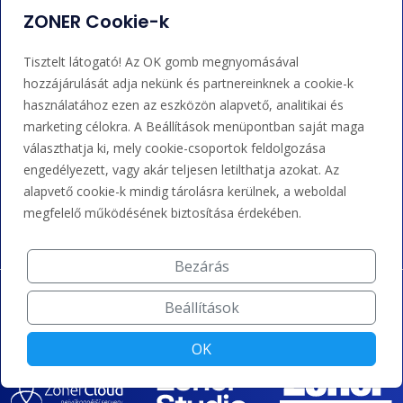
ZONER Cookie-k
Támogatás
Tisztelt látogató! Az OK gomb megnyomásával
hozzájárulását adja nekünk és partnereinknek a cookie-k
+36 202 343 883
használatához ezen az eszközön alapvető, analitikai és
admin@zoner.hu
marketing célokra. A Beállítások menüpontban saját maga
választhatja ki, mely cookie-csoportok feldolgozása
engedélyezett, vagy akár teljesen letilthatja azokat. Az
Elfogadunk kártyás fizetést, Google/Apple Pay-t, banki
alapvető cookie-k mindig tárolásra kerülnek, a weboldal
átutalást és kreditet.
megfelelő működésének biztosítása érdekében.
Bezárás
Beállítások
OK