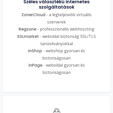
Széles választékú internetes
szolgáltatások
ZonerCloud
- a legteljesebb virtuális
szerverek
Regzone
- professzionális webhoszting
SSLmarket
- weboldal biztonság SSL/TLS
tanúsítványokkal
inShop
- webshop gyorsan és
biztonságosan
inPage
- weboldal gyorsan és
biztonságosan