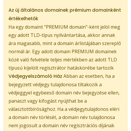
Az új általános domainek prémium domainként
értékelhetők
Ha egy domaint "PREMIUM domain"-ként jelöl meg
egy adott TLD-típus nyilvántartása, akkor annak
ára magasabb, mint a domain árlistájában szereplő
normál ár. Egy adott domain PREMIUM domainek
közé való felvétele teljes mértékben az adott TLD
típusú kijelölt regisztrátor hatáskörébe tartozik
Védjegyelszámoló Ház
Abban az esetben, ha a
bejegyzett védjegy tulajdonosa tiltakozik a
védjeggyel egybeeső domain név bejegyzése ellen,
panaszt vagy kifogást nyújthat be a
választottbírósághoz. Ha a védjegytulajdonos eléri
a domain név törlését, a domain név tulajdonosa
nem jogosult a domain név regisztrációs díjának