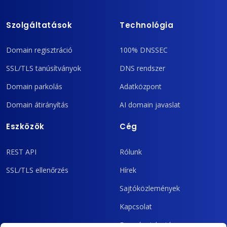
Szolgáltatások
Technológia
Domain regisztráció
100% DNSSEC
SSL/TLS tanúsítványok
DNS rendszer
Domain parkolás
Adatközpont
Domain átirányítás
AI domain javaslat
Eszközök
Cég
REST API
Rólunk
SSL/TLS ellenőrzés
Hírek
Sajtóközlemények
Kapcsolat
Eseményjelentés