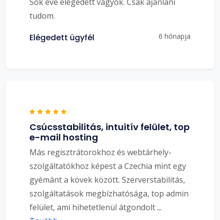
Sok éve elégedett vagyok. Csak ajánlani
tudom.
6 hónapja
Elégedett ügyfél
Csúcsstabilitás, intuitív felület, top
e-mail hosting
Más regisztrátorokhoz és webtárhely-
szolgáltatókhoz képest a Czechia mint egy
gyémánt a kövek között. Szerverstabilitás,
szolgáltatások megbízhatósága, top admin
felület, ami hihetetlenül átgondolt
...