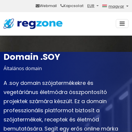
Webmail
Kapcsolat
EUR
magyar
Domain .SOY
Általános domain
A .soy domain szójatermékekre és
vegetáriánus életmódra összpontosító
projektek számára készült. Ez a domain
professzionális platformot biztosít a
szójatermékek, receptek és életmód
bemutatására. Segít egy erős online márka