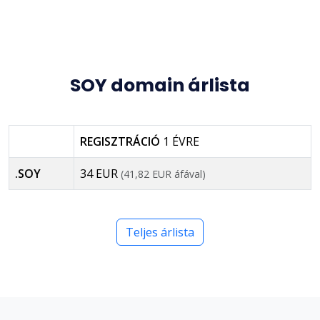
SOY domain árlista
REGISZTRÁCIÓ
1 ÉVRE
.SOY
34 EUR
(41,82 EUR áfával)
Teljes árlista