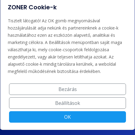
ZONER Cookie-k
Adminisztráció
Nem tudja mit tegyen?
Tisztelt látogató! Az OK gomb megnyomásával
hozzájárulását adja nekünk és partnereinknek a cookie-k
Bejelentkezés
Súgó
használatához ezen az eszközön alapvető, analitikai és
marketing célokra. A Beállítások menüpontban saját maga
választhatja ki, mely cookie-csoportok feldolgozása
Támogatás
engedélyezett, vagy akár teljesen letilthatja azokat. Az
alapvető cookie-k mindig tárolásra kerülnek, a weboldal
+36 202 343 883
megfelelő működésének biztosítása érdekében.
admin@zoner.hu
Bezárás
Elfogadunk kártyás fizetést, Google/Apple Pay-t, banki
Beállítások
átutalást és kreditet.
OK