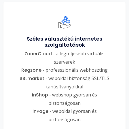
Széles választékú internetes
szolgáltatások
ZonerCloud
- a legteljesebb virtuális
szerverek
Regzone
- professzionális webhoszting
SSLmarket
- weboldal biztonság SSL/TLS
tanúsítványokkal
inShop
- webshop gyorsan és
biztonságosan
inPage
- weboldal gyorsan és
biztonságosan