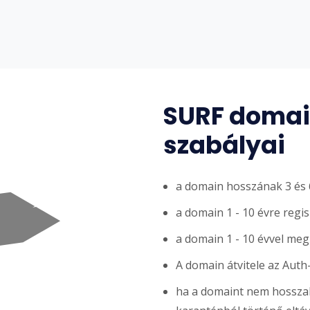
SURF domain
szabályai
a domain hosszának 3 és 6
a domain 1 - 10 évre regi
a domain 1 - 10 évvel me
A domain átvitele az Auth
ha a domaint nem hosszabb