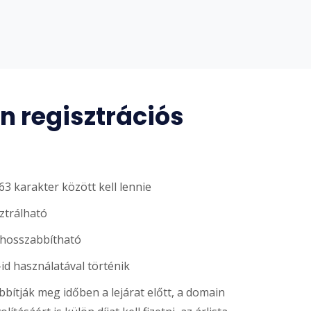
 regisztrációs
3 karakter között kell lennie
sztrálható
ghosszabbítható
-id használatával történik
ítják meg időben a lejárat előtt, a domain