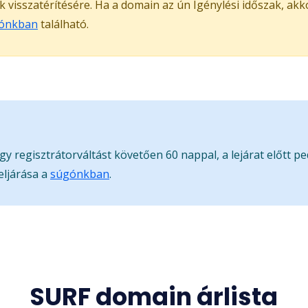
ak visszatérítésére. Ha a domain az ún Igénylési időszak, ak
ónkban
található.
gy regisztrátorváltást követően 60 nappal, a lejárat előtt p
eljárása a
súgónkban
.
SURF domain árlista