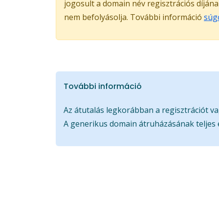
jogosult a domain név regisztrációs díján
nem befolyásolja. További információ
súg
További információ
Az átutalás legkorábban a regisztrációt va
A generikus domain átruházásának teljes 