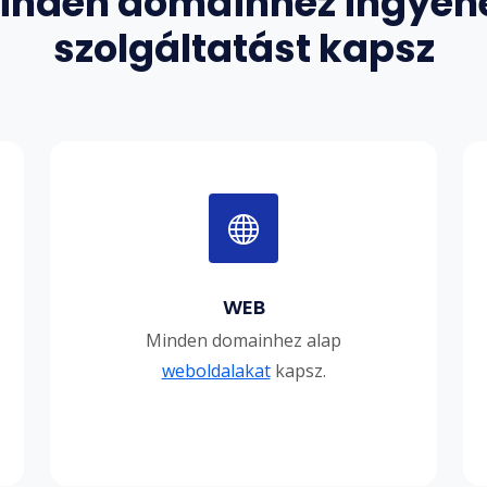
inden domainhez ingyen
szolgáltatást kapsz
WEB
Minden domainhez alap
weboldalakat
kapsz.