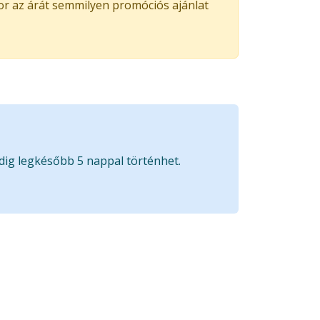
kor az árát semmilyen promóciós ajánlat
edig legkésőbb 5 nappal történhet.