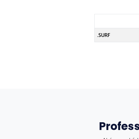
.SURF
Profes