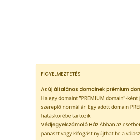
FIGYELMEZTETÉS
Az új általános domainek prémium dom
Ha egy domaint "PREMIUM domain"-ként je
szereplő normál ár. Egy adott domain PREM
hatáskörébe tartozik
Védjegyelszámoló Ház
Abban az esetben,
panaszt vagy kifogást nyújthat be a válas