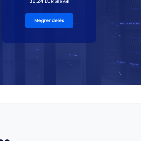
39,24 EUR
áfával
Megrendelés