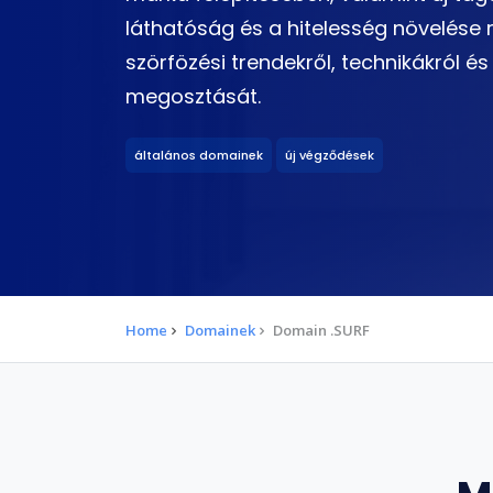
láthatóság és a hitelesség növelése r
szörfözési trendekről, technikákról é
megosztását.
általános domainek
új végződések
Home
Domainek
Domain .SURF