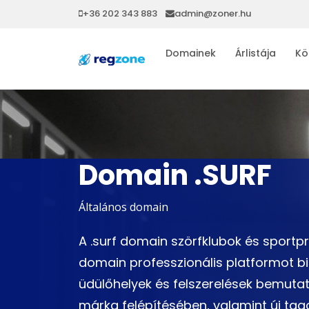
+36 202 343 883
admin@zoner.hu
Domainek
Árlistája
Kö
Domain .SURF
Általános domain
A .surf domain szörfklubok és sportpr
domain professzionális platformot bi
üdülőhelyek és felszerelések bemutat
márka felépítésében, valamint új tag