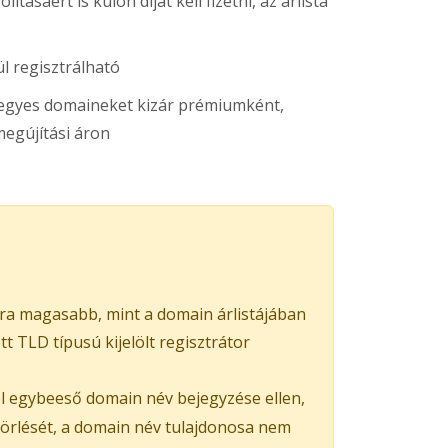
ításáért is külön díjat kell fizetni, az árlista
l regisztrálható
s egyes domaineket kizár prémiumként,
egújítási áron
ra magasabb, mint a domain árlistájában
 TLD típusú kijelölt regisztrátor
el egybeeső domain név bejegyzése ellen,
 törlését, a domain név tulajdonosa nem