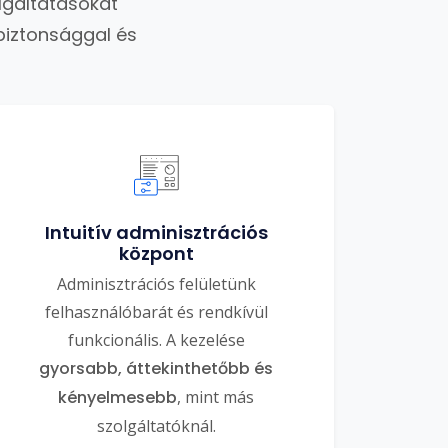
lgáltatásokat
biztonsággal és
Intuitív adminisztrációs
központ
Adminisztrációs felületünk
felhasználóbarát és rendkívül
funkcionális. A kezelése
gyorsabb, áttekinthetőbb és
kényelmesebb
, mint más
szolgáltatóknál.