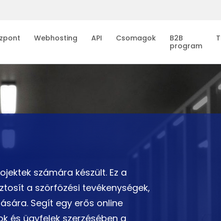
zpont
Webhosting
API
Csomagok
B2B
T
program
ojektek számára készült. Ez a
ztosít a szörfözési tevékenységek,
ására. Segít egy erős online
ok és ügyfelek szerzésében a