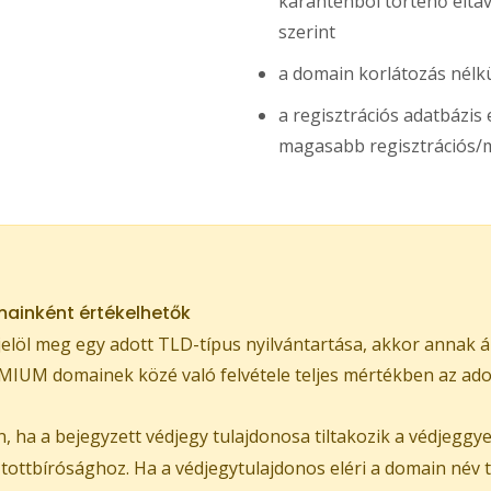
karanténból történő eltávol
szerint
a domain korlátozás nélkü
a regisztrációs adatbázi
magasabb regisztrációs/m
ainként értékelhetők
löl meg egy adott TLD-típus nyilvántartása, akkor annak á
IUM domainek közé való felvétele teljes mértékben az adott
 ha a bejegyzett védjegy tulajdonosa tiltakozik a védjeggy
ztottbírósághoz. Ha a védjegytulajdonos eléri a domain név