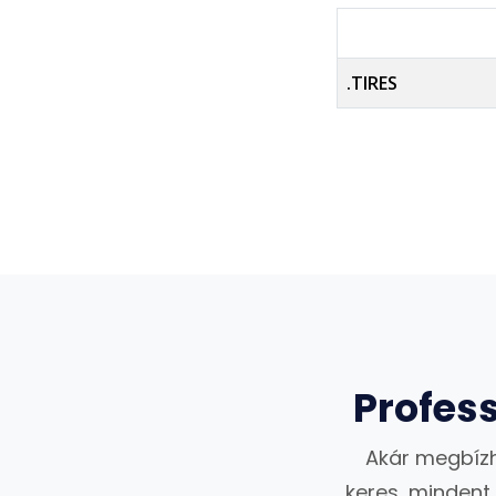
.TIRES
Profes
Akár megbízh
keres, mindent