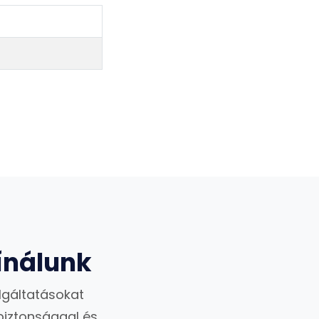
ínálunk
lgáltatásokat
biztonsággal és