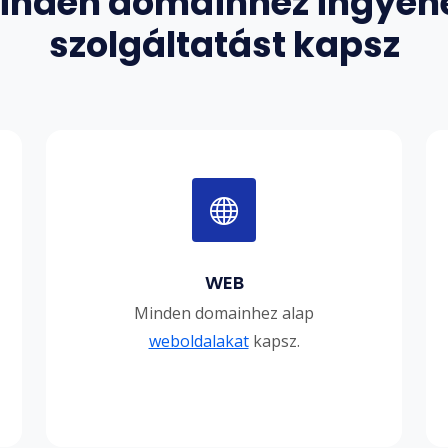
inden domainhez ingyen
szolgáltatást kapsz
WEB
Minden domainhez alap
weboldalakat
kapsz.