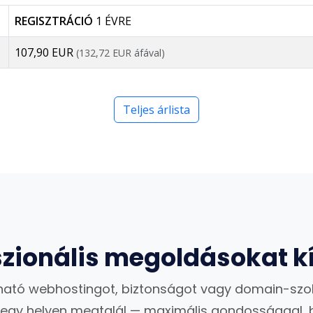
REGISZTRÁCIÓ
1 ÉVRE
107,90 EUR
(132,72 EUR áfával)
Teljes árlista
szionális megoldásokat k
ató webhostingot, biztonságot vagy domain-szo
 egy helyen megtalál — maximális gondossággal, 