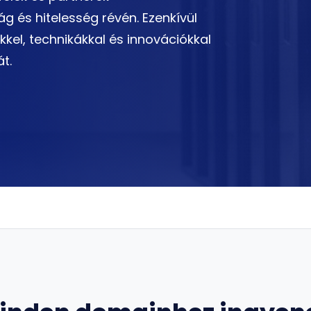
 és hitelesség révén. Ezenkívül
kel, technikákkal és innovációkkal
t.