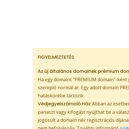
FIGYELMEZTETÉS
Az új általános domainek prémium dom
Ha egy domaint "PREMIUM domain"-ként je
szereplő normál ár. Egy adott domain PREM
hatáskörébe tartozik
Védjegyelszámoló Ház
Abban az esetben,
panaszt vagy kifogást nyújthat be a válas
jogosult a domain név regisztrációs díján
nem befolyásolja. További információ
súg