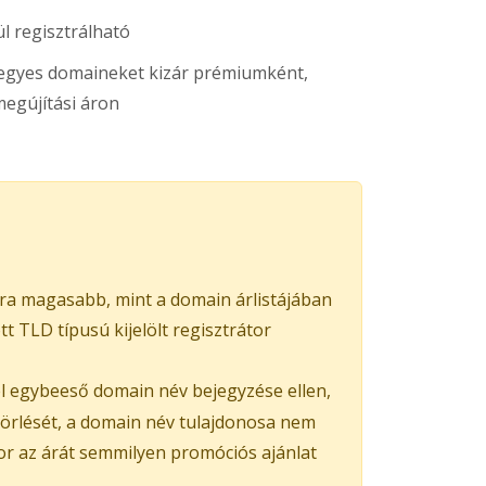
l regisztrálható
s egyes domaineket kizár prémiumként,
egújítási áron
ra magasabb, mint a domain árlistájában
 TLD típusú kijelölt regisztrátor
el egybeeső domain név bejegyzése ellen,
 törlését, a domain név tulajdonosa nem
kor az árát semmilyen promóciós ajánlat