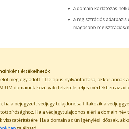
a domain korlátozás nélkü
a regisztrációs adatbázi
magasabb regisztrációs/m
ainként értékelhetők
löl meg egy adott TLD-típus nyilvántartása, akkor annak á
IUM domainek közé való felvétele teljes mértékben az adott
 ha a bejegyzett védjegy tulajdonosa tiltakozik a védjeggy
ztottbírósághoz. Ha a védjegytulajdonos eléri a domain név
ak visszatérítésére. Ha a domain az ún Igénylési időszak, ak
ónkban
található.