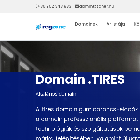
+36 202 343 883
admin@zoner.hu
Domainek
Árlistája
Kö
Domain .TIRES
Általános domain
A .tires domain gumiabroncs-eladók 
a domain professzionális platformot
technológiák és szolgáltatások bemu
márka felépítésében, valamint új ügy