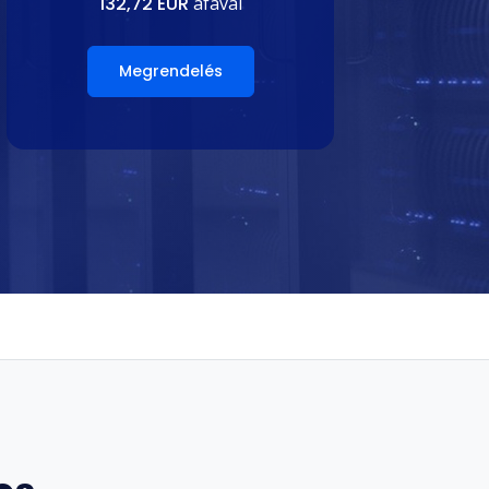
132,72 EUR
áfával
Megrendelés