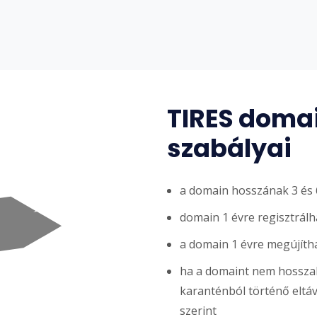
TIRES domai
szabályai
a domain hosszának 3 és 6
domain 1 évre regisztrálh
a domain 1 évre megújíth
ha a domaint nem hosszabb
karanténból történő eltávol
szerint