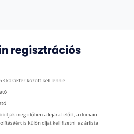
n regisztrációs
3 karakter között kell lennie
ató
ató
ítják meg időben a lejárat előtt, a domain
ításáért is külön díjat kell fizetni, az árlista