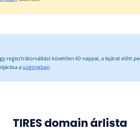
gy regisztrátorváltást követően 60 nappal, a lejárat előtt p
eljárása a
súgónkban
.
TIRES domain árlista