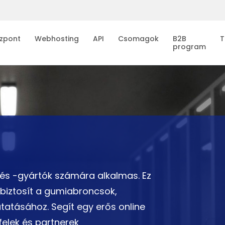
zpont
Webhosting
API
Csomagok
B2B
T
program
és -gyártók számára alkalmas. Ez
 biztosít a gumiabroncsok,
tatásához. Segít egy erős online
felek és partnerek