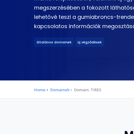
megszerzésében a fokozott láthatóság
lehetővé teszi a gumiabroncs-trendek
kapcsolatos információk megosztásá
általános domainek
új végződések
Home
Domainek
Domain .TIRES