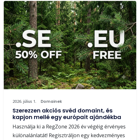
2026. július 1.
Domainek
Szerezzen akciós svéd domaint, és
kapjon mellé egy európait ajándékba
Használja ki a RegZone 2026 év végéig érvényes
különalánlatát! Regisztráljon egy kedvezményes