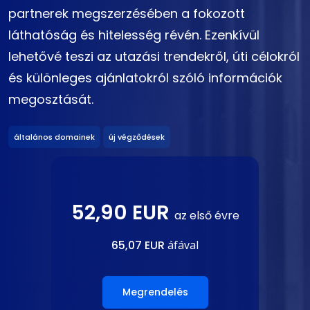
partnerek megszerzésében a fokozott
láthatóság és hitelesség révén. Ezenkívül
lehetővé teszi az utazási trendekről, úti célokról
és különleges ajánlatokról szóló információk
megosztását.
általános domainek
új végződések
52,90 EUR
az első évre
65,07 EUR
áfával
Megrendelés