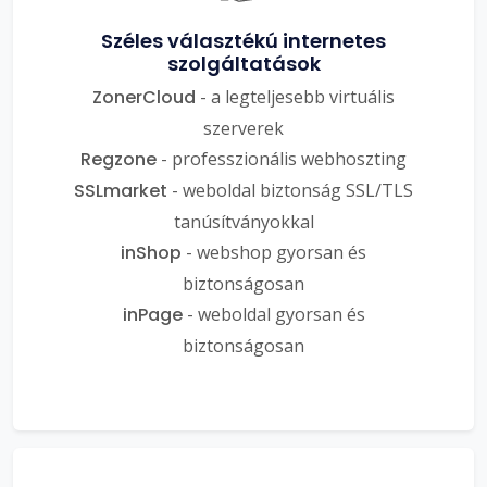
Széles választékú internetes
szolgáltatások
ZonerCloud
- a legteljesebb virtuális
szerverek
Regzone
- professzionális webhoszting
SSLmarket
- weboldal biztonság SSL/TLS
tanúsítványokkal
inShop
- webshop gyorsan és
biztonságosan
inPage
- weboldal gyorsan és
biztonságosan