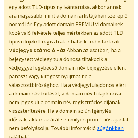
egy adott TLD-típus nyilvántartása, akkor annak
ára magasabb, mint a domain árlistájában szereplő
normál ár. Egy adott domain PREMIUM domainek
közé való felvétele teljes mértékben az adott TLD
típusú kijelölt regisztrátor hatáskörébe tartozik
Védjegyelszámoló Ház
Abban az esetben, ha a
bejegyzett védjegy tulajdonosa tiltakozik a
védjeggyel egybeeső domain név bejegyzése ellen,
panaszt vagy kifogást nyújthat be a
választottbírósághoz. Ha a védjegytulajdonos eléri
a domain név törlését, a domain név tulajdonosa
nem jogosult a domain név regisztrációs díjának
visszatérítésére. Ha a domain az ún Igénylési
időszak, akkor az árát semmilyen promóciós ajánlat
nem befolyásolja. További információ
súgónkban
található.