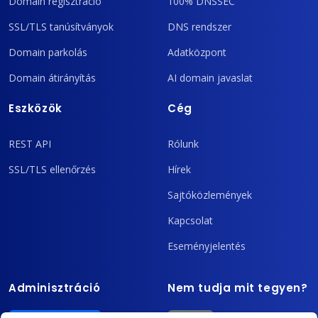
Domain regisztráció
100% DNSSEC
SSL/TLS tanúsítványok
DNS rendszer
Domain parkolás
Adatközpont
Domain átirányítás
AI domain javaslat
Eszközök
Cég
REST API
Rólunk
SSL/TLS ellenőrzés
Hírek
Sajtóközlemények
Kapcsolat
Eseményjelentés
Adminisztráció
Nem tudja mit tegyen?