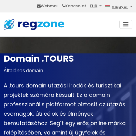
Webmail
Kapcsolat
EUR
magyar
Domain .TOURS
Általános domain
A .tours domain utazási irodák és turisztikai
projektek számára készült. Ez a domain
professzionális platformot biztosít az utazási
csomagok, úti célok és élmények
bemutatásához. Segít egy erős online márka
felépítésében, valamint új ügyfelek és