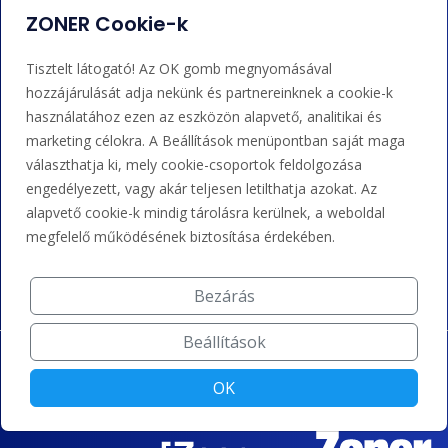
Bejelentkezés
Súgó
ZONER Cookie-k
Tisztelt látogató! Az OK gomb megnyomásával
Támogatás
hozzájárulását adja nekünk és partnereinknek a cookie-k
használatához ezen az eszközön alapvető, analitikai és
+36 202 343 883
marketing célokra. A Beállítások menüpontban saját maga
választhatja ki, mely cookie-csoportok feldolgozása
admin@zoner.hu
engedélyezett, vagy akár teljesen letilthatja azokat. Az
alapvető cookie-k mindig tárolásra kerülnek, a weboldal
Elfogadunk kártyás fizetést, Google/Apple Pay-t, banki
megfelelő működésének biztosítása érdekében.
átutalást és kreditet.
Bezárás
Beállítások
OK