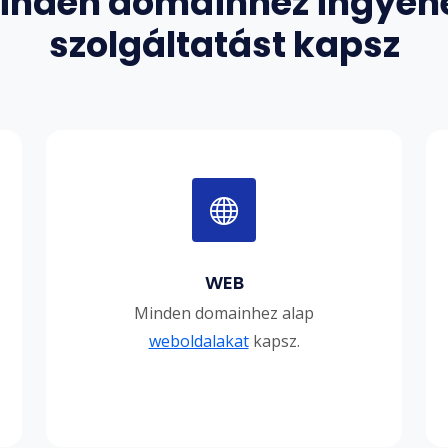
inden domainhez ingyen
szolgáltatást kapsz
WEB
Minden domainhez alap
weboldalakat
kapsz.