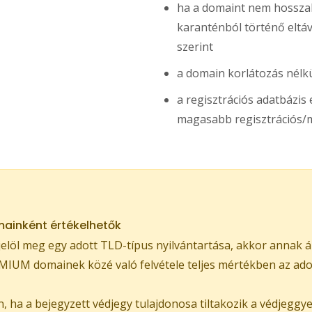
ha a domaint nem hosszabb
karanténból történő eltávol
szerint
a domain korlátozás nélkü
a regisztrációs adatbázi
magasabb regisztrációs/m
ainként értékelhetők
löl meg egy adott TLD-típus nyilvántartása, akkor annak á
IUM domainek közé való felvétele teljes mértékben az adott
 ha a bejegyzett védjegy tulajdonosa tiltakozik a védjeggy