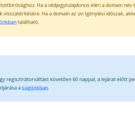
ztottbírósághoz. Ha a védjegytulajdonos eléri a domain név
ak visszatérítésére. Ha a domain az ún Igénylési időszak, ak
ónkban
található.
gy regisztrátorváltást követően 60 nappal, a lejárat előtt p
eljárása a
súgónkban
.