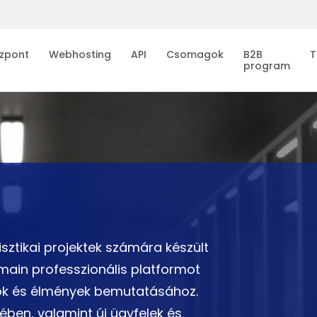
zpont
Webhosting
API
Csomagok
B2B
T
program
isztikai projektek számára készült
main professzionális platformot
élok és élmények bemutatásához.
ében, valamint új ügyfelek és