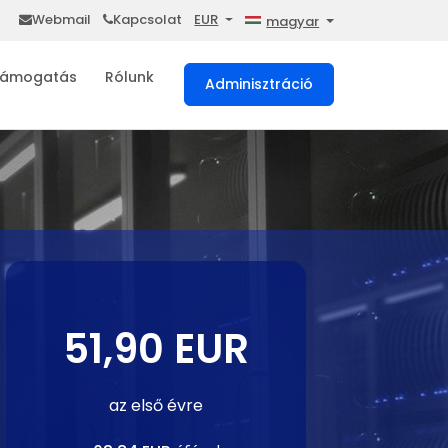
Webmail
Kapcsolat
EUR
magyar
ámogatás
Rólunk
Adminisztráció
51,90 EUR
az első évre