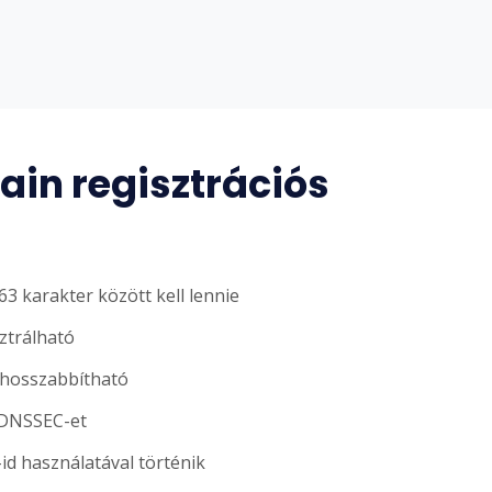
in regisztrációs
3 karakter között kell lennie
sztrálható
ghosszabbítható
 DNSSEC-et
-id használatával történik