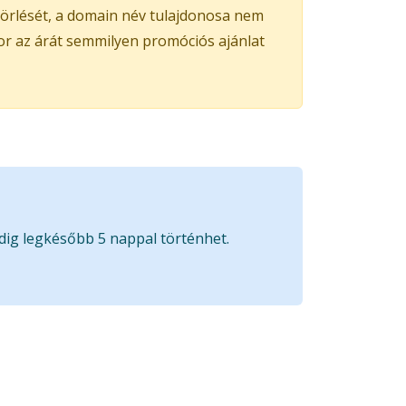
 törlését, a domain név tulajdonosa nem
kor az árát semmilyen promóciós ajánlat
edig legkésőbb 5 nappal történhet.