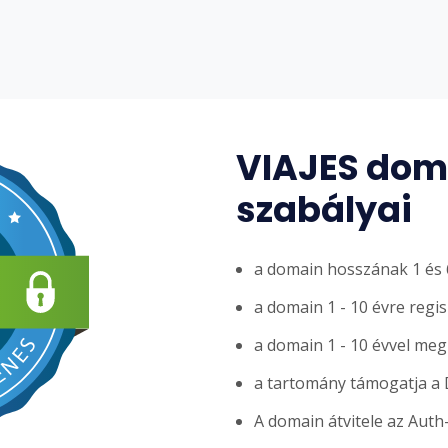
VIAJES doma
szabályai
a domain hosszának 1 és 6
a domain 1 - 10 évre regi
a domain 1 - 10 évvel me
a tartomány támogatja a
A domain átvitele az Auth