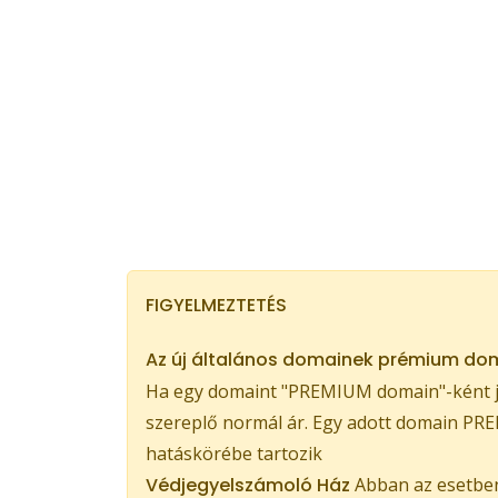
FIGYELMEZTETÉS
Az új általános domainek prémium dom
Ha egy domaint "PREMIUM domain"-ként je
szereplő normál ár. Egy adott domain PREM
hatáskörébe tartozik
Védjegyelszámoló Ház
Abban az esetben,