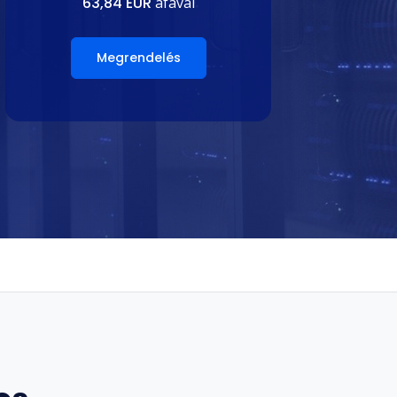
63,84 EUR
áfával
Megrendelés