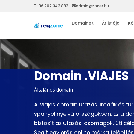
+36 202 343 883
admin@zoner.hu
Domainek
Árlistája
Kö
Domain .VIAJES
Általános domain
A .viajes domain utazási irodák és tur
spanyol nyelvű országokban. Ez a do
biztosít az utazási csomagok, úti c
Segít egy erős online márka felépítés